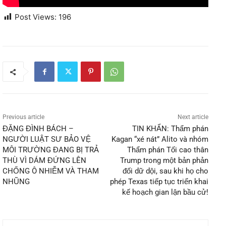
Post Views:
196
Previous article
Next article
ĐẶNG ĐÌNH BÁCH –
TIN KHẨN: Thẩm phán
NGƯỜI LUẬT SƯ BẢO VỆ
Kagan “xé nát” Alito và nhóm
MÔI TRƯỜNG ĐANG BỊ TRẢ
Thẩm phán Tối cao thân
THÙ VÌ DÁM ĐỨNG LÊN
Trump trong một bản phản
CHỐNG Ô NHIỄM VÀ THAM
đối dữ dội, sau khi họ cho
NHŨNG
phép Texas tiếp tục triển khai
kế hoạch gian lận bầu cử!