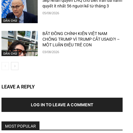
Sếp Nhân quyền LHQ cho biết Iran đã hành
quyết ít nhất 56 người kể từ tháng 3
05/08/2026
DÂN CHỦ
BẤT ĐỒNG CHÍNH KIẾN VIỆT NAM
CHỐNG TRUMP VÌ TRUMP CẮT USAID?! –
MỘT LUẬN ĐIỆU TRẺ CON
03/08/2026
DÂN CHỦ
LEAVE A REPLY
LOG IN TO LEAVE A COMMENT
MOST POPULAR