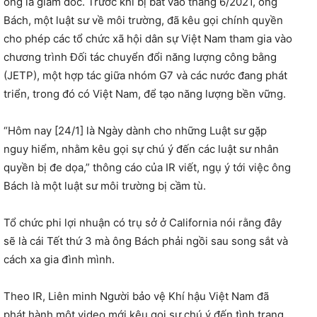
ông là giám đốc. Trước khi bị bắt vào tháng 6/2021, ông
Bách, một luật sư về môi trường, đã kêu gọi chính quyền
cho phép các tổ chức xã hội dân sự Việt Nam tham gia vào
chương trình Đối tác chuyển đổi năng lượng công bằng
(JETP), một hợp tác giữa nhóm G7 và các nước đang phát
triển, trong đó có Việt Nam, để tạo năng lượng bền vững.
“Hôm nay [24/1] là Ngày dành cho những Luật sư gặp
nguy hiểm, nhằm kêu gọi sự chú ý đến các luật sư nhân
quyền bị đe dọa,” thông cáo của IR viết, ngụ ý tới việc ông
Bách là một luật sư môi trường bị cầm tù.
Tổ chức phi lợi nhuận có trụ sở ở California nói rằng đây
sẽ là cái Tết thứ 3 mà ông Bách phải ngồi sau song sắt và
cách xa gia đình mình.
Theo IR, Liên minh Người bảo vệ Khí hậu Việt Nam đã
phát hành một video mới kêu gọi sự chú ý đến tình trạng