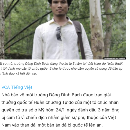
ật sư môi trưởng Đặng Đình Bách đang thụ án tù 5 năm tại Việt Nam do "trốn thuế",
t tội danh mà các tổ chức quốc tế cho là được nhà cầm quyền sử dụng để đàn áp
c lãnh đạo xã hội dân sự.
VOA Tiếng Việt
Nhà bảo vệ môi trường Đặng Đình Bách được trao giải
thưởng quốc tế Huân chương Tự do của một tổ chức nhân
quyền có trụ sở ở Mỹ hôm 24/1, ngày đánh dấu 3 năm ông
bị cầm tù vì chiến dịch nhằm giảm sự phụ thuộc của Việt
Nam vào than đá, một bản án đã bị quốc tế lên án.