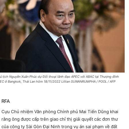
ủ tịch Nguyễn Xuân Phúc dự Đối thoại lãnh đạo APEC với ABAC tại Thượng đỉnh
EC ở Bangkok, Thái Lan hôm 18/11/2022 Lillian SUWANRUMPHA / POOL / AFP
RFA
Cựu Chủ nhiệm Văn phòng Chính phủ Mai Tiến Dũng khai
rằng ông được cấp trên giao chỉ thị giải quyết các đơn thư
của công ty Sài Gòn Đại Ninh trong vụ án sai phạm về đất