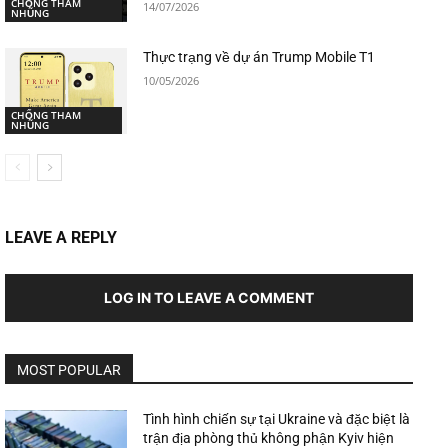
CHỐNG THAM
14/07/2026
NHŨNG
Thực trạng về dự án Trump Mobile T1
10/05/2026
CHỐNG THAM
NHŨNG
LEAVE A REPLY
LOG IN TO LEAVE A COMMENT
MOST POPULAR
Tình hình chiến sự tại Ukraine và đặc biệt là
trận địa phòng thủ không phận Kyiv hiện