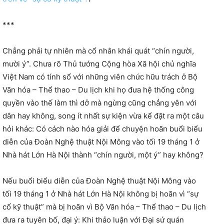
***
Chẳng phải tự nhiên mà cổ nhân khái quát “chín người,
mười ý”. Chưa rõ Thủ tướng Cộng hòa Xã hội chủ nghĩa
Việt Nam có tính sổ với những viên chức hữu trách ở Bộ
Văn hóa – Thể thao – Du lịch khi họ đưa hệ thống công
quyền vào thế làm thì dở mà ngừng cũng chẳng yên với
dân hay không, song ít nhất sự kiện vừa kể đặt ra một câu
hỏi khác: Có cách nào hóa giải để chuyện hoãn buổi biểu
diễn của Đoàn Nghệ thuật Nội Mông vào tối 19 tháng 1 ở
Nhà hát Lớn Hà Nội thành “chín người, một ý” hay không?
Nếu buổi biểu diễn của Đoàn Nghệ thuật Nội Mông vào
tối 19 tháng 1 ở Nhà hát Lớn Hà Nội không bị hoãn vì “sự
cố kỹ thuật” mà bị hoãn vì Bộ Văn hóa – Thể thao – Du lịch
đưa ra tuyên bố, đại ý: Khi thảo luận với Đại sứ quán