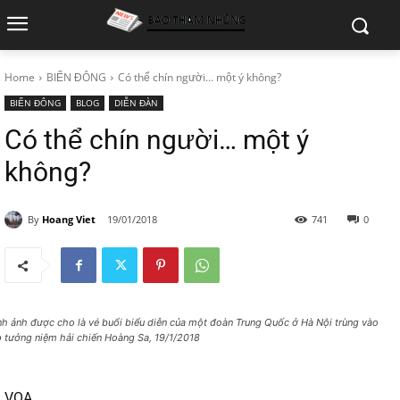
Home
BIỂN ĐÔNG
Có thể chín người… một ý không?
BIỂN ĐÔNG
BLOG
DIỄN ĐÀN
Có thể chín người… một ý
không?
By
Hoang Viet
19/01/2018
741
0
nh ảnh được cho là vé buổi biểu diễn của một đoàn Trung Quốc ở Hà Nội trùng vào
p tưởng niệm hải chiến Hoàng Sa, 19/1/2018
VOA