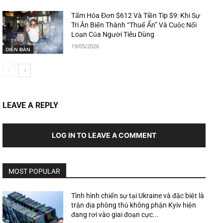
Tấm Hóa Đơn $612 Và Tiền Tip $9: Khi Sự
Tri Ân Biến Thành “Thuế Ẩn” Và Cuộc Nổi
Loạn Của Người Tiêu Dùng
19/05/2026
DIỄN ĐÀN
LEAVE A REPLY
LOG IN TO LEAVE A COMMENT
MOST POPULAR
Tình hình chiến sự tại Ukraine và đặc biệt là
trận địa phòng thủ không phận Kyiv hiện
đang rơi vào giai đoạn cực...