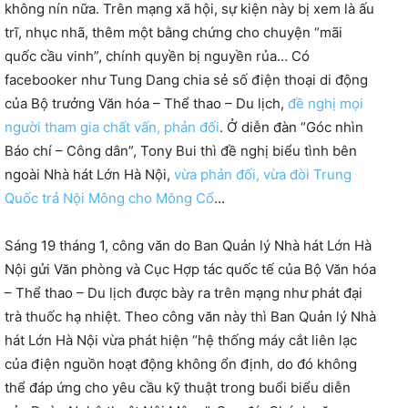
không nín nữa. Trên mạng xã hội, sự kiện này bị xem là ấu
trĩ, nhục nhã, thêm một bằng chứng cho chuyện “mãi
quốc cầu vinh”, chính quyền bị nguyền rủa… Có
facebooker như Tung Dang chia sẻ số điện thoại di động
của Bộ trưởng Văn hóa – Thể thao – Du lịch,
đề nghị mọi
người tham gia chất vấn, phản đối
. Ở diễn đàn “Góc nhìn
Báo chí – Công dân”, Tony Bui thì đề nghị biểu tình bên
ngoài Nhà hát Lớn Hà Nội,
vừa phản đối, vừa đòi Trung
Quốc trả Nội Mông cho Mông Cổ
…
Sáng 19 tháng 1, công văn do Ban Quản lý Nhà hát Lớn Hà
Nội gửi Văn phòng và Cục Hợp tác quốc tế của Bộ Văn hóa
– Thể thao – Du lịch được bày ra trên mạng như phát đại
trà thuốc hạ nhiệt. Theo công văn này thì Ban Quản lý Nhà
hát Lớn Hà Nội vừa phát hiện “hệ thống máy cắt liên lạc
của điện nguồn hoạt động không ổn định, do đó không
thể đáp ứng cho yêu cầu kỹ thuật trong buổi biểu diễn