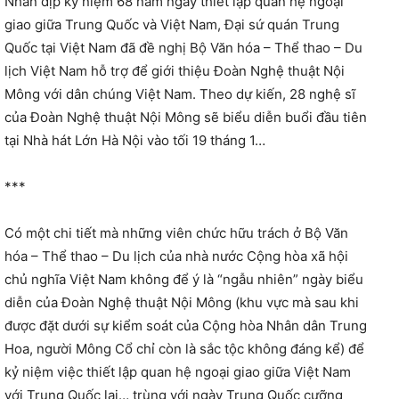
Nhân dịp kỷ niệm 68 năm ngày thiết lập quan hệ ngoại
giao giữa Trung Quốc và Việt Nam, Đại sứ quán Trung
Quốc tại Việt Nam đã đề nghị Bộ Văn hóa – Thể thao – Du
lịch Việt Nam hỗ trợ để giới thiệu Đoàn Nghệ thuật Nội
Mông với dân chúng Việt Nam. Theo dự kiến, 28 nghệ sĩ
của Đoàn Nghệ thuật Nội Mông sẽ biểu diễn buổi đầu tiên
tại Nhà hát Lớn Hà Nội vào tối 19 tháng 1…
***
Có một chi tiết mà những viên chức hữu trách ở Bộ Văn
hóa – Thể thao – Du lịch của nhà nước Cộng hòa xã hội
chủ nghĩa Việt Nam không để ý là “ngẫu nhiên” ngày biểu
diễn của Đoàn Nghệ thuật Nội Mông (khu vực mà sau khi
được đặt dưới sự kiểm soát của Cộng hòa Nhân dân Trung
Hoa, người Mông Cổ chỉ còn là sắc tộc không đáng kể) để
kỷ niệm việc thiết lập quan hệ ngoại giao giữa Việt Nam
với Trung Quốc lại… trùng với ngày Trung Quốc cưỡng