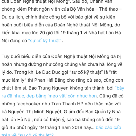
của Đoàn Nghệ thuật Nội Mông”. Sau đó, Chánh văn
phòng kiêm Phát ngôn viên của Bộ Văn hóa – Thể thao –
Du du lịch, chính thức công bố với báo giới về sự kiện
hoãn buổi biểu diễn của Đoàn Nghệ thuật Nội Mông, dự
kiến khai mạc lúc 20 giờ tối 19 tháng 1 vì Nhà hát Lớn Hà
Nội đang có
“sự cố kỹ thuật”
.
Tuy buổi biểu diễn của Đoàn Nghệ thuật Nội Mông đã bị
hoãn nhưng dường như công chúng vẫn chưa hài lòng về
lý do. Trong khi Le Duc Duc gọi “sự cố kỹ thuật” là “rất
mực lâm ly” thì Phan Hải Bằng cho rằng dù sao, cũng còn
chút liêm sỉ. Bao Trung Nguyen không tán thành, bởi
“bày
ra đã nhục, dẹp bằng ‘mẹo vặt’ còn nhục hơn
. Cũng đã có
những facebooker như Tran Thanh HP nêu thắc mắc với
bà Nguyễn Thị Minh Nguyệt, Giám đốc Ban Quản lý Nhà
hát lớn Hà Nội, nếu có thiện ý, sao bà không chờ đến 19
giờ 45 phút ngày 19 tháng 1 năm 2018 hãy…
báo cáo cấp
trên về “sự cố kỹ thuật”?
.