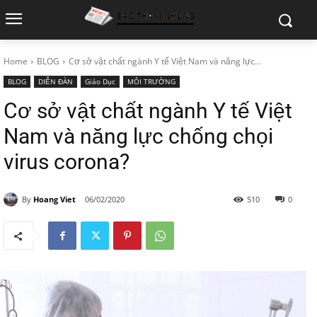
Home
BLOG
Cơ sở vật chất ngành Y tế Việt Nam và năng lực...
BLOG
DIỄN ĐÀN
Giáo Dục
MÔI TRƯỜNG
Cơ sở vật chất ngành Y tế Việt
Nam và năng lực chống chọi
virus corona?
By
Hoang Viet
06/02/2020
510
0