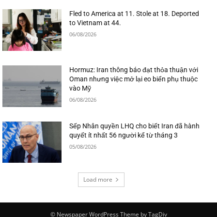
Fled to America at 11. Stole at 18. Deported
to Vietnam at 44.
06/08/2026
Hormuz: Iran thông báo đạt thỏa thuận với
Oman nhưng việc mở lại eo biển phụ thuộc
vào Mỹ
06/08/2026
Sếp Nhân quyền LHQ cho biết Iran đã hành
quyết ít nhất 56 người kể từ tháng 3
05/08/2026
Load more
© Newspaper WordPress Theme by TagDiv