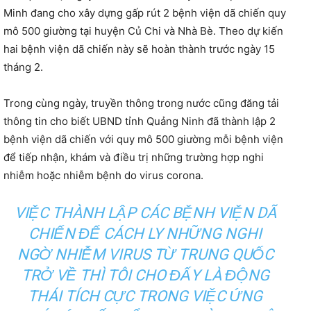
p
Minh đang cho xây dựng gấp rút 2 bệnh viện dã chiến quy
h
mô 500 giường tại huyện Củ Chi và Nhà Bè. Theo dự kiến
á
hai bệnh viện dã chiến này sẽ hoàn thành trước ngày 15
t
tháng 2.
â
m
Trong cùng ngày, truyền thông trong nước cũng đăng tải
t
thông tin cho biết UBND tỉnh Quảng Ninh đã thành lập 2
h
bệnh viện dã chiến với quy mô 500 giường mỗi bệnh viện
a
để tiếp nhận, khám và điều trị những trường hợp nghi
n
nhiễm hoặc nhiễm bệnh do virus corona.
h
VIỆC THÀNH LẬP CÁC BỆNH VIỆN DÃ
CHIẾN ĐỂ CÁCH LY NHỮNG NGHI
NGỜ NHIỄM VIRUS TỪ TRUNG QUỐC
TRỞ VỀ THÌ TÔI CHO ĐẤY LÀ ĐỘNG
THÁI TÍCH CỰC TRONG VIỆC ỨNG