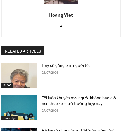
Hoang Viet
RELATED ARTICLES
Hãy cố gắng làm người tốt
28/07/2026
BLOG
Tôi luôn khuyên mọi người không bao giờ
nên thuê xe — trừ trường hợp này
27/07/2026
Giáo Dục
Hệ lụy từ phonefarm: Khi “đám đông ảo”