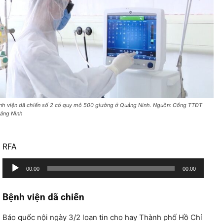
nh viện dã chiến số 2 có quy mô 500 giường ở Quảng Ninh. Nguồn: Cổng TTĐT
ảng Ninh
RFA
T
00:00
00:00
r
ì
Bệnh viện dã chiến
n
h
Báo quốc nội ngày 3/2 loan tin cho hay Thành phố Hồ Chí