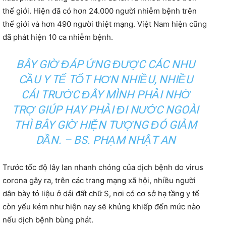
thế giới. Hiện đã có hơn 24.000 người nhiễm bệnh trên
thế giới và hơn 490 người thiệt mạng. Việt Nam hiện cũng
đã phát hiện 10 ca nhiễm bệnh.
BÂY GIỜ ĐÁP ỨNG ĐƯỢC CÁC NHU
CẦU Y TẾ TỐT HƠN NHIỀU, NHIỀU
CÁI TRƯỚC ĐÂY MÌNH PHẢI NHỜ
TRỢ GIÚP HAY PHẢI ĐI NƯỚC NGOÀI
THÌ BÂY GIỜ HIỆN TƯỢNG ĐÓ GIẢM
DẦN. – BS. PHẠM NHẬT AN
Trước tốc độ lây lan nhanh chóng của dịch bệnh do virus
corona gây ra, trên các trang mạng xã hội, nhiều người
dân bày tỏ liệu ở dải đất chữ S, nơi có cơ sở hạ tầng y tế
còn yếu kém như hiện nay sẽ khủng khiếp đến mức nào
nếu dịch bệnh bùng phát.