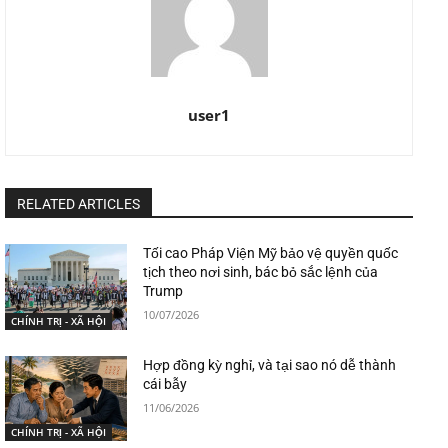
user1
RELATED ARTICLES
Tối cao Pháp Viện Mỹ bảo vệ quyền quốc
tịch theo nơi sinh, bác bỏ sắc lệnh của
Trump
10/07/2026
CHÍNH TRỊ - XÃ HỘI
Hợp đồng kỳ nghỉ, và tại sao nó dễ thành
cái bẫy
11/06/2026
CHÍNH TRỊ - XÃ HỘI