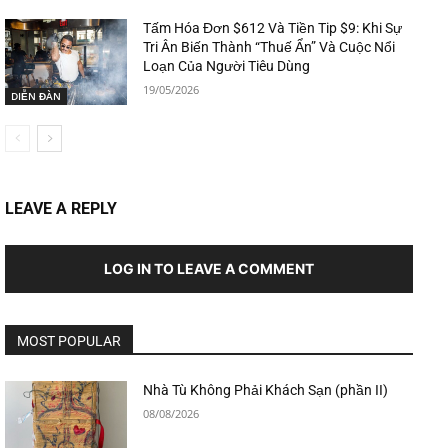
Tấm Hóa Đơn $612 Và Tiền Tip $9: Khi Sự
Tri Ân Biến Thành “Thuế Ẩn” Và Cuộc Nổi
Loạn Của Người Tiêu Dùng
19/05/2026
DIỄN ĐÀN
LEAVE A REPLY
LOG IN TO LEAVE A COMMENT
MOST POPULAR
Nhà Tù Không Phải Khách Sạn (phần II)
08/08/2026