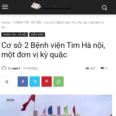
Home
CHÍNH TRỊ - XÃ HỘI
Cơ sở 2 Bệnh viện Tim Hà nội, một đơn vị
kỳ...
CHÍNH TRỊ - XÃ HỘI
DIỄN ĐÀN
Cơ sở 2 Bệnh viện Tim Hà nội,
một đơn vị kỳ quặc
By
user1
11/10/2022
667
0