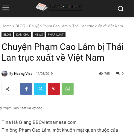
Home
BLOG
Chuyện Phạm Cao Lâm bị Thái Lan trục xuất về Việt Nam
BLOG
DÂN CHỦ
NEWS
PHÁP LUẬT
Chuyện Phạm Cao Lâm bị Thái
Lan trục xuất về Việt Nam
By
Hoang Viet
11/03/2019
765
0
g Phạm Cao Lâm và vợ con
Tina Hà Giang BBCvietnamese.com
Tin ông Phạm Cao Lâm, một khuôn mặt quen thuộc của