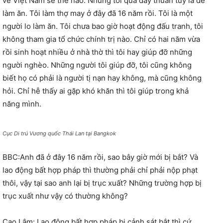
về Việt Nam sẽ thế nào. Nhưng tôi qua đây thuần tuý là để
làm ăn. Tôi làm thợ may ở đây đã 16 năm rồi. Tôi là một
người lo làm ăn. Tôi chưa bao giờ hoạt động đấu tranh, tôi
không tham gia tổ chức chính trị nào. Chỉ có hai năm vừa
rồi sinh hoạt nhiều ở nhà thờ thì tôi hay giúp đỡ những
người nghèo. Những người tôi giúp đỡ, tôi cũng không
biết họ có phải là người tị nạn hay không, mà cũng không
hỏi. Chỉ hễ thấy ai gặp khó khăn thì tôi giúp trong khả
năng mình.
Cục Di trú Vương quốc Thái Lan tại Bangkok
BBC:Anh đã ở đây 16 năm rồi, sao bây giờ mới bị bắt? Và
lao động bất hợp pháp thì thường phải chỉ phải nộp phạt
thôi, vậy tại sao anh lại bị trục xuất? Những trường hợp bị
trục xuất như vậy có thường không?
Cao Lâm: Lao động bất hợp pháp bị cảnh sát bắt thì cứ