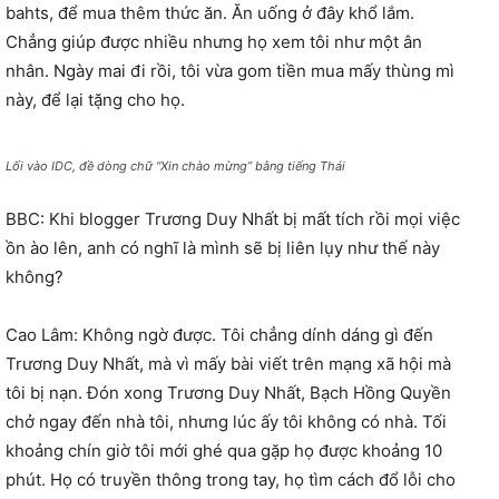
bahts, để mua thêm thức ăn. Ăn uống ở đây khổ lắm.
Chẳng giúp được nhiều nhưng họ xem tôi như một ân
nhân. Ngày mai đi rồi, tôi vừa gom tiền mua mấy thùng mì
này, để lại tặng cho họ.
Lối vào IDC, đề dòng chữ “Xin chào mừng” bằng tiếng Thái
BBC: Khi blogger Trương Duy Nhất bị mất tích rồi mọi việc
ồn ào lên, anh có nghĩ là mình sẽ bị liên lụy như thế này
không?
Cao Lâm: Không ngờ được. Tôi chẳng dính dáng gì đến
Trương Duy Nhất, mà vì mấy bài viết trên mạng xã hội mà
tôi bị nạn. Đón xong Trương Duy Nhất, Bạch Hồng Quyền
chở ngay đến nhà tôi, nhưng lúc ấy tôi không có nhà. Tối
khoảng chín giờ tôi mới ghé qua gặp họ được khoảng 10
phút. Họ có truyền thông trong tay, họ tìm cách đổ lỗi cho