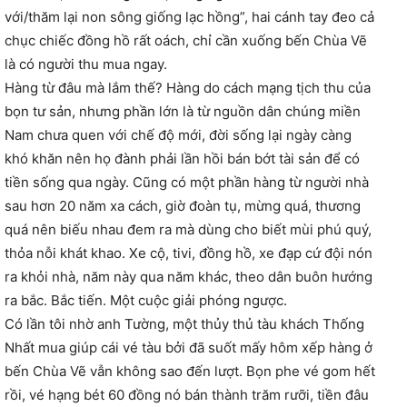
với/thăm lại non sông giống lạc hồng”, hai cánh tay đeo cả
chục chiếc đồng hồ rất oách, chỉ cần xuống bến Chùa Vẽ
là có người thu mua ngay.
Hàng từ đâu mà lắm thế? Hàng do cách mạng tịch thu của
bọn tư sản, nhưng phần lớn là từ nguồn dân chúng miền
Nam chưa quen với chế độ mới, đời sống lại ngày càng
khó khăn nên họ đành phải lần hồi bán bớt tài sản để có
tiền sống qua ngày. Cũng có một phần hàng từ người nhà
sau hơn 20 năm xa cách, giờ đoàn tụ, mừng quá, thương
quá nên biếu nhau đem ra mà dùng cho biết mùi phú quý,
thỏa nỗi khát khao. Xe cộ, tivi, đồng hồ, xe đạp cứ đội nón
ra khỏi nhà, năm này qua năm khác, theo dân buôn hướng
ra bắc. Bắc tiến. Một cuộc giải phóng ngược.
Có lần tôi nhờ anh Tường, một thủy thủ tàu khách Thống
Nhất mua giúp cái vé tàu bởi đã suốt mấy hôm xếp hàng ở
bến Chùa Vẽ vẫn không sao đến lượt. Bọn phe vé gom hết
rồi, vé hạng bét 60 đồng nó bán thành trăm rưỡi, tiền đâu