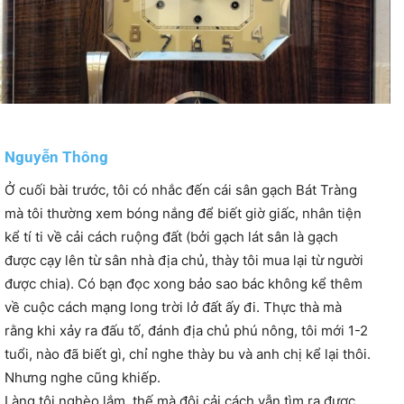
Nguyễn Thông
Ở cuối bài trước, tôi có nhắc đến cái sân gạch Bát Tràng
mà tôi thường xem bóng nắng để biết giờ giấc, nhân tiện
kể tí ti về cải cách ruộng đất (bởi gạch lát sân là gạch
được cạy lên từ sân nhà địa chủ, thày tôi mua lại từ người
được chia). Có bạn đọc xong bảo sao bác không kể thêm
về cuộc cách mạng long trời lở đất ấy đi. Thực thà mà
rằng khi xảy ra đấu tố, đánh địa chủ phú nông, tôi mới 1-2
tuổi, nào đã biết gì, chỉ nghe thày bu và anh chị kể lại thôi.
Nhưng nghe cũng khiếp.
Làng tôi nghèo lắm, thế mà đội cải cách vẫn tìm ra được