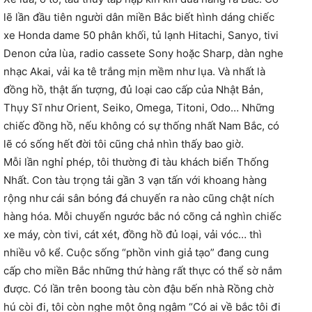
lẽ lần đầu tiên người dân miền Bắc biết hình dáng chiếc
xe Honda dame 50 phân khối, tủ lạnh Hitachi, Sanyo, tivi
Denon cửa lùa, radio cassete Sony hoặc Sharp, dàn nghe
nhạc Akai, vải ka tê trắng mịn mềm như lụa. Và nhất là
đồng hồ, thật ấn tượng, đủ loại cao cấp của Nhật Bản,
Thụy Sĩ như Orient, Seiko, Omega, Titoni, Odo… Những
chiếc đồng hồ, nếu không có sự thống nhất Nam Bắc, có
lẽ có sống hết đời tôi cũng chả nhìn thấy bao giờ.
Mỗi lần nghỉ phép, tôi thường đi tàu khách biển Thống
Nhất. Con tàu trọng tải gần 3 vạn tấn với khoang hàng
rộng như cái sân bóng đá chuyến ra nào cũng chật ních
hàng hóa. Mỗi chuyến ngước bắc nó cõng cả nghìn chiếc
xe máy, còn tivi, cát xét, đồng hồ đủ loại, vải vóc… thì
nhiều vô kể. Cuộc sống “phồn vinh giả tạo” đang cung
cấp cho miền Bắc những thứ hàng rất thực có thể sờ nắm
được. Có lần trên boong tàu còn đậu bến nhà Rồng chờ
hú còi đi, tôi còn nghe một ông ngâm “Có ai về bắc tôi đi