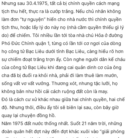
Nhưng sau 30.4.1975, tất cả bị chính quyền cách mạng
tịch thu hết, thực ra là cướp trắng. Nếu chủ nhân không
làm đơn “tự nguyện” hiến cho nhà nước thì chính quyền
tịch thu, hoặc lấy lý do này nọ (nhà cầm quyền thiếu gì lý
do) để chiếm. Tôi nhiều lần tới tòa nhà chú Hỏa ở đường
Phó Đức Chính quận 1, từng có lần tới cơ ngơi của dòng
họ công tử Bạc Liêu dưới tỉnh Bạc Liêu, càng hiểu rõ hơn
sự chiếm đoạt trắng trợn ấy. Còn nghe người dân kể cháu
của công tử Bạc Liêu khi đang cai quản dinh cơ của ông
cha đã bị đuổi ra khỏi nhà, phải đi làm thuê làm mướn,
sống vất vơ vất vưởng. Thương xót, nhưng tặc lưỡi, họ
không bắn như hồi cải cách ruộng đất còn là may.
Đó là cách cư xử khác nhau giữa hai chính quyền, hai chế
độ. Nhưng thôi, điều ấy tôi sẽ biên lại sau, còn bây giờ
quay lại chuyện đồng hồ.
Năm 1975 đất nước thống nhất. Suốt 21 năm trời, những
đoàn quân hết đợt này đến đợt khác xuôi vào “giải phóng