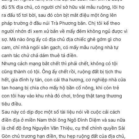
đủ 5% địa chủ, có người chỉ sở hữu vài mẫu ruộng, lôi họ
ra đấu tố tơi bời, sau đó còn bịt mắt điệu một ông lên
pháp trường ở đầu núi Trà Phương bắn. Chị tôi kể theo
người nhớn đi xem xử bắn về mấy đêm không ngủ được vì
sợ. Mà nào ông ấy có địa chủ địa chiếc ghê gớm gì cho
cam, chỉ nhà ngói sân gạch, có mấy mẫu ruộng nhà tự
canh tác chứ chả dám thuê tá điền.
Nhưng cách mạng bắt chết thì phải chết, không có tội
cũng thành có tội. Ông ấy chết rồi, ruộng đất bị tịch thu
hết, gia đình ly tán, con cái tha hương, cơ nghiệp nhà cửa
tan hoang bị chia cho mấy hộ bần cố nông, khi còn trẻ
con tôi hay vào khu nhà đó chơi, trông thật tang thương
tiêu điều.
Sau này có dịp đọc một số tài liệu nói về cuộc cải cách
điền địa ở miền Nam thời ông Ngô Đình Diệm và sau nữa
là chế độ ông Nguyễn Văn Thiệu, cụ thể chính quyền Sài
Gòn chủ trương hạn điền, thu hẹp ruộng đất của địa chủ,