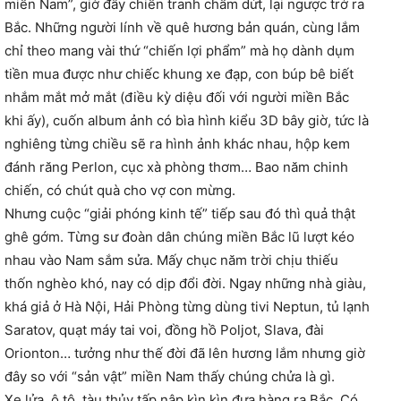
miền Nam”, giờ đây chiến tranh chấm dứt, lại ngược trở ra
Bắc. Những người lính về quê hương bản quán, cùng lắm
chỉ theo mang vài thứ “chiến lợi phẩm” mà họ dành dụm
tiền mua được như chiếc khung xe đạp, con búp bê biết
nhắm mắt mở mắt (điều kỳ diệu đối với người miền Bắc
khi ấy), cuốn album ảnh có bìa hình kiểu 3D bây giờ, tức là
nghiêng từng chiều sẽ ra hình ảnh khác nhau, hộp kem
đánh răng Perlon, cục xà phòng thơm… Bao năm chinh
chiến, có chút quà cho vợ con mừng.
Nhưng cuộc “giải phóng kinh tế” tiếp sau đó thì quả thật
ghê gớm. Từng sư đoàn dân chúng miền Bắc lũ lượt kéo
nhau vào Nam sắm sửa. Mấy chục năm trời chịu thiếu
thốn nghèo khó, nay có dịp đổi đời. Ngay những nhà giàu,
khá giả ở Hà Nội, Hải Phòng từng dùng tivi Neptun, tủ lạnh
Saratov, quạt máy tai voi, đồng hồ Poljot, Slava, đài
Orionton… tưởng như thế đời đã lên hương lắm nhưng giờ
đây so với “sản vật” miền Nam thấy chúng chửa là gì.
Xe lửa, ô tô, tàu thủy tấp nập kìn kìn đưa hàng ra Bắc. Có