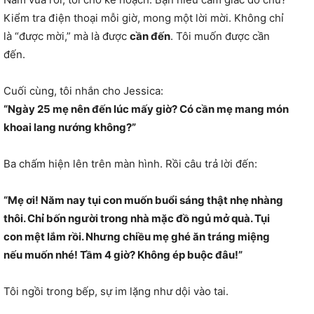
Kiểm tra điện thoại mỗi giờ, mong một lời mời. Không chỉ
là “được mời,” mà là được
cần đến
. Tôi muốn được cần
đến.
Cuối cùng, tôi nhắn cho Jessica:
“Ngày 25 mẹ nên đến lúc mấy giờ? Có cần mẹ mang món
khoai lang nướng không?”
Ba chấm hiện lên trên màn hình. Rồi câu trả lời đến:
“Mẹ ơi! Năm nay tụi con muốn buổi sáng thật nhẹ nhàng
thôi. Chỉ bốn người trong nhà mặc đồ ngủ mở quà. Tụi
con mệt lắm rồi. Nhưng chiều mẹ ghé ăn tráng miệng
nếu muốn nhé! Tầm 4 giờ? Không ép buộc đâu!”
Tôi ngồi trong bếp, sự im lặng như dội vào tai.