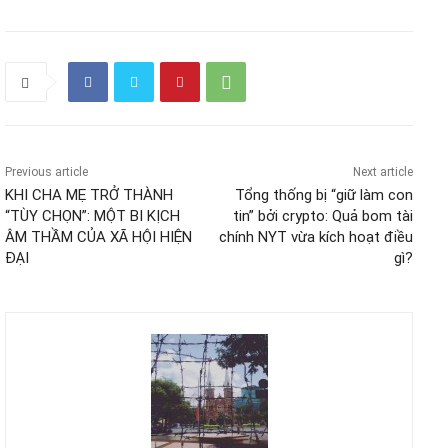
Previous article
Next article
KHI CHA MẸ TRỞ THÀNH
Tổng thống bị “giữ làm con
“TÙY CHỌN”: MỘT BI KỊCH
tin” bởi crypto: Quả bom tài
ÂM THẦM CỦA XÃ HỘI HIỆN
chính NYT vừa kích hoạt điều
ĐẠI
gì?