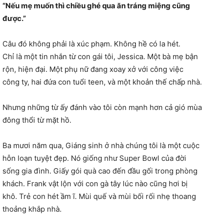
“Nếu mẹ muốn thì chiều ghé qua ăn tráng miệng cũng
được.”
Câu đó không phải là xúc phạm. Không hề có la hét.
Chỉ là một tin nhắn từ con gái tôi, Jessica. Một bà mẹ bận
rộn, hiện đại. Một phụ nữ đang xoay xở với công việc
công ty, hai đứa con tuổi teen, và một khoản thế chấp nhà.
Nhưng những từ ấy đánh vào tôi còn mạnh hơn cả gió mùa
đông thổi từ mặt hồ.
Ba mươi năm qua, Giáng sinh ở nhà chúng tôi là một cuộc
hỗn loạn tuyệt đẹp. Nó giống như Super Bowl của đời
sống gia đình. Giấy gói quà cao đến đầu gối trong phòng
khách. Frank vật lộn với con gà tây lúc nào cũng hơi bị
khô. Trẻ con hét ầm ĩ. Mùi quế và mùi bối rối nhẹ thoang
thoảng khắp nhà.