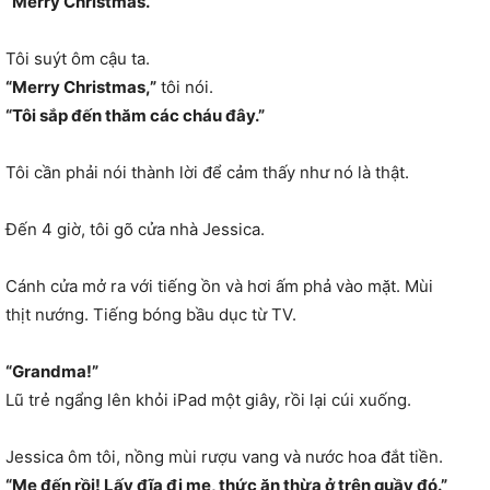
“Merry Christmas.”
Tôi suýt ôm cậu ta.
“Merry Christmas,”
tôi nói.
“Tôi sắp đến thăm các cháu đây.”
Tôi cần phải nói thành lời để cảm thấy như nó là thật.
Đến 4 giờ, tôi gõ cửa nhà Jessica.
Cánh cửa mở ra với tiếng ồn và hơi ấm phả vào mặt. Mùi
thịt nướng. Tiếng bóng bầu dục từ TV.
“Grandma!”
Lũ trẻ ngẩng lên khỏi iPad một giây, rồi lại cúi xuống.
Jessica ôm tôi, nồng mùi rượu vang và nước hoa đắt tiền.
“Mẹ đến rồi! Lấy đĩa đi mẹ, thức ăn thừa ở trên quầy đó.”