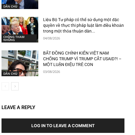
DÂN CHỦ
Liệu Bộ Tư pháp có thể sử dụng một đặc
quyền về thực thi pháp luật làm điều khoản
trong một thỏa thuận dàn...
CHỐNG THAM
04/08/2026
NHŨNG
BẤT ĐỒNG CHÍNH KIẾN VIỆT NAM
CHỐNG TRUMP VÌ TRUMP CẮT USAID?! –
MỘT LUẬN ĐIỆU TRẺ CON
03/08/2026
DÂN CHỦ
LEAVE A REPLY
LOG IN TO LEAVE A COMMENT