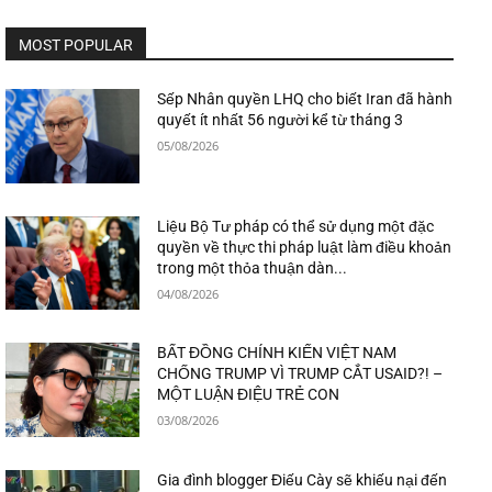
MOST POPULAR
Sếp Nhân quyền LHQ cho biết Iran đã hành
quyết ít nhất 56 người kể từ tháng 3
05/08/2026
Liệu Bộ Tư pháp có thể sử dụng một đặc
quyền về thực thi pháp luật làm điều khoản
trong một thỏa thuận dàn...
04/08/2026
BẤT ĐỒNG CHÍNH KIẾN VIỆT NAM
CHỐNG TRUMP VÌ TRUMP CẮT USAID?! –
MỘT LUẬN ĐIỆU TRẺ CON
03/08/2026
Gia đình blogger Điếu Cày sẽ khiếu nại đến