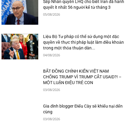
Sếp Nhân quyền LHQ cho biết Iran đã hành
quyết ít nhất 56 người kể từ tháng 3
05/08/2026
Liệu Bộ Tư pháp có thể sử dụng một đặc
quyền về thực thi pháp luật làm điều khoản
trong một thỏa thuận dàn...
04/08/2026
BẤT ĐỒNG CHÍNH KIẾN VIỆT NAM
CHỐNG TRUMP VÌ TRUMP CẮT USAID?! –
MỘT LUẬN ĐIỆU TRẺ CON
03/08/2026
Gia đình blogger Điếu Cày sẽ khiếu nại đến
cùng
03/08/2026