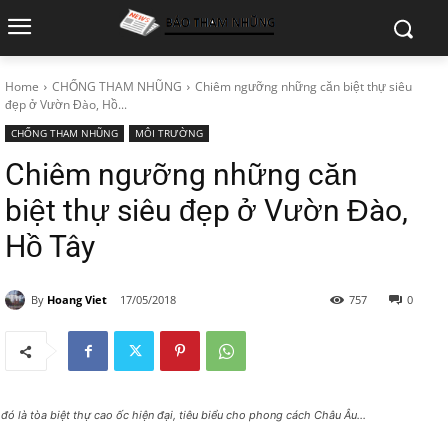
Home
CHỐNG THAM NHŨNG
Chiêm ngưỡng những căn biệt thự siêu
đẹp ở Vườn Đào, Hồ...
CHỐNG THAM NHŨNG
MÔI TRƯỜNG
Chiêm ngưỡng những căn
biệt thự siêu đẹp ở Vườn Đào,
Hồ Tây
By
Hoang Viet
17/05/2018
757
0
 đó là tòa biệt thự cao ốc hiện đại, tiêu biểu cho phong cách Châu Âu...