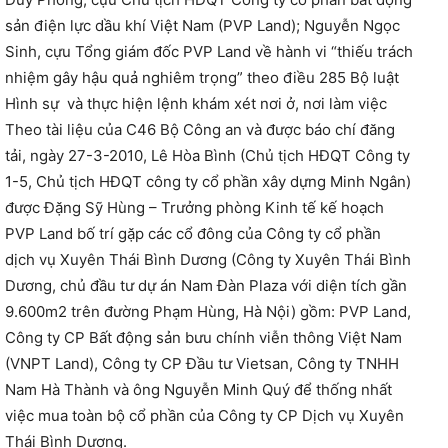
sản điện lực dầu khí Việt Nam (PVP Land); Nguyễn Ngọc
Sinh, cựu Tổng giám đốc PVP Land về hành vi “thiếu trách
nhiệm gây hậu quả nghiêm trọng” theo điều 285 Bộ luật
Hình sự và thực hiện lệnh khám xét nơi ở, nơi làm việc
Theo tài liệu của C46 Bộ Công an và được báo chí đăng
tải, ngày 27-3-2010, Lê Hòa Bình (Chủ tịch HĐQT Công ty
1-5, Chủ tịch HĐQT công ty cổ phần xây dựng Minh Ngân)
được Đặng Sỹ Hùng – Trưởng phòng Kinh tế kế hoạch
PVP Land bố trí gặp các cổ đông của Công ty cổ phần
dịch vụ Xuyên Thái Bình Dương (Công ty Xuyên Thái Bình
Dương, chủ đầu tư dự án Nam Đàn Plaza với diện tích gần
9.600m2 trên đường Phạm Hùng, Hà Nội) gồm: PVP Land,
Công ty CP Bất động sản bưu chính viễn thông Việt Nam
(VNPT Land), Công ty CP Đầu tư Vietsan, Công ty TNHH
Nam Hà Thành và ông Nguyễn Minh Quý để thống nhất
việc mua toàn bộ cổ phần của Công ty CP Dịch vụ Xuyên
Thái Bình Dương.