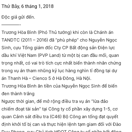
Thứ Bảy, 6 tháng 1, 2018
Độc giả gửi đến.
————-
Trương Hòa Bình (Phó Thủ tướng) khi còn là Chánh án
TANDTC (2011 – 2016) đã “phù phép” cho Nguyễn Ngọc
Sinh, cựu Tổng giám đốc Cty CP Bất động sản Điện lực
dầu khí Việt Nam (PVP Land) từ một bị can đầu mối, quan
trọng nhất, có vai trò tích cực nhất biến thành nhân chứng
trong vụ án tham nhũng kỷ lục hàng nghìn tỉ đồng tại dự
án Thanh Hà – Cienco 5 ở Hà Đông, Hà Nội.
​Trương Hòa Bình ăn tiền của Nguyễn Ngọc Sinh để biến
đen thành trắng
Ngược thời gian, để mở rộng điều tra vụ án “lừa đảo
chiếm đoạt tài sản” tại Công ty cổ phần xây dựng 1-5, cơ
quan Cảnh sát điều tra (C46) Bộ Công an tống đạt quyết
định khởi tố bị can và thực hiện lệnh tạm giam đối với Đào
Duy Phong, cựu Chủ tịch HĐQT Công ty cổ phần bất động