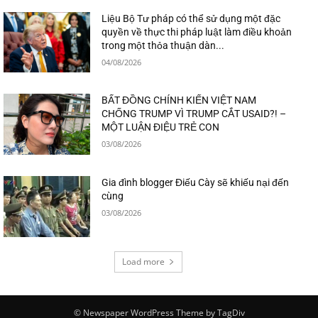
Liệu Bộ Tư pháp có thể sử dụng một đặc
quyền về thực thi pháp luật làm điều khoản
trong một thỏa thuận dàn...
04/08/2026
BẤT ĐỒNG CHÍNH KIẾN VIỆT NAM
CHỐNG TRUMP VÌ TRUMP CẮT USAID?! –
MỘT LUẬN ĐIỆU TRẺ CON
03/08/2026
Gia đình blogger Điếu Cày sẽ khiếu nại đến
cùng
03/08/2026
Load more
© Newspaper WordPress Theme by TagDiv