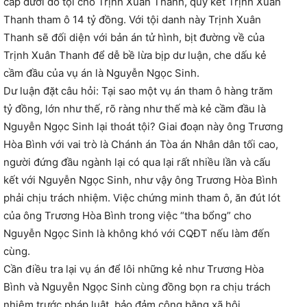
cấp dưới đổ tội cho Trịnh Xuân Thanh, quy kết Trịnh Xuân
Thanh tham ô 14 tỷ đồng. Với tội danh này Trịnh Xuân
Thanh sẽ đối diện với bản án tử hình, bịt đường về của
Trịnh Xuân Thanh để dễ bề lừa bịp dư luận, che dấu kẻ
cầm đầu của vụ án là Nguyễn Ngọc Sinh.
Dư luận đặt câu hỏi: Tại sao một vụ án tham ô hàng trăm
tỷ đồng, lớn như thế, rõ ràng như thế mà kẻ cầm đầu là
Nguyễn Ngọc Sinh lại thoát tội? Giai đoạn này ông Trương
Hòa Bình với vai trò là Chánh án Tòa án Nhân dân tối cao,
người đứng đầu ngành lại có qua lại rất nhiều lần và cấu
kết với Nguyễn Ngọc Sinh, như vậy ông Trương Hòa Bình
phải chịu trách nhiệm. Việc chứng minh tham ô, ăn đút lót
của ông Trương Hòa Bình trong việc “tha bổng” cho
Nguyễn Ngọc Sinh là không khó với CQĐT nếu làm đến
cùng.
Cần điều tra lại vụ án để lôi những kẻ như Trương Hòa
Bình và Nguyễn Ngọc Sinh cùng đồng bọn ra chịu trách
nhiệm trước pháp luật, bảo đảm công bằng xã hội.