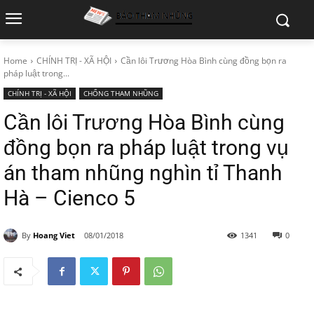
Home
CHÍNH TRỊ - XÃ HỘI
Cần lôi Trương Hòa Bình cùng đồng bọn ra
pháp luật trong...
CHÍNH TRỊ - XÃ HỘI
CHỐNG THAM NHŨNG
Cần lôi Trương Hòa Bình cùng
đồng bọn ra pháp luật trong vụ
án tham nhũng nghìn tỉ Thanh
Hà – Cienco 5
By
Hoang Viet
08/01/2018
1341
0