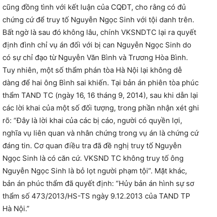
cũng đồng tình với kết luận của CQĐT, cho rằng có đủ
chứng cứ để truy tố Nguyễn Ngọc Sinh với tội danh trên.
Bất ngờ là sau đó không lâu, chính VKSNDTC lại ra quyết
định đình chỉ vụ án đối với bị can Nguyễn Ngọc Sinh do
có sự chỉ đạo từ Nguyễn Văn Bình và Trương Hòa Bình.
Tuy nhiên, một số thẩm phán tòa Hà Nội lại không dễ
dàng để hai ông Bình sai khiến. Tại bản án phiên tòa phúc
thẩm TAND TC (ngày 16, 16 tháng 9, 2014), sau khi dẫn lại
các lời khai của một số đối tượng, trong phần nhận xét ghi
rõ: “Đây là lời khai của các bị cáo, người có quyền lợi,
nghĩa vụ liên quan và nhân chứng trong vụ án là chứng cứ
đáng tin. Cơ quan điều tra đã đề nghị truy tố Nguyễn
Ngọc Sinh là có căn cứ. VKSND TC không truy tố ông
Nguyễn Ngọc Sinh là bỏ lọt người phạm tội”. Mặt khác,
bản án phúc thẩm đã quyết định: “Hủy bản án hình sự sơ
thẩm số 473/2013/HS-TS ngày 9.12.2013 của TAND TP
Hà Nội.”