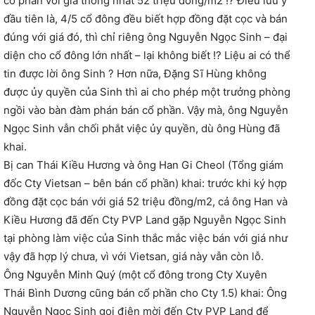
cổ phần với giá thống nhất 52 triệu đồng/m2 !? Điều lưu ý
đầu tiên là, 4/5 cổ đông đều biết hợp đồng đặt cọc và bán
đúng với giá đó, thì chỉ riêng ông Nguyễn Ngọc Sinh – đại
diện cho cổ đông lớn nhất – lại không biết !? Liệu ai có thể
tin được lời ông Sinh ? Hơn nữa, Đặng Sĩ Hùng không
được ủy quyền của Sinh thì ai cho phép một trưởng phòng
ngồi vào bàn đàm phán bán cổ phần. Vậy mà, ông Nguyễn
Ngọc Sinh vẫn chối phắt việc ủy quyền, dù ông Hùng đã
khai.
Bị can Thái Kiều Hương và ông Han Gi Cheol (Tổng giám
đốc Cty Vietsan – bên bán cổ phần) khai: trước khi ký hợp
đồng đặt cọc bán với giá 52 triệu đồng/m2, cả ông Han và
Kiều Hương đã đến Cty PVP Land gặp Nguyễn Ngọc Sinh
tại phòng làm việc của Sinh thắc mắc việc bán với giá như
vậy đã hợp lý chưa, vì với Vietsan, giá này vẫn còn lỗ.
Ông Nguyễn Minh Quý (một cổ đông trong Cty Xuyên
Thái Bình Dương cũng bán cổ phần cho Cty 1.5) khai: Ông
Nguyễn Ngọc Sinh gọi điện mời đến Cty PVP Land để