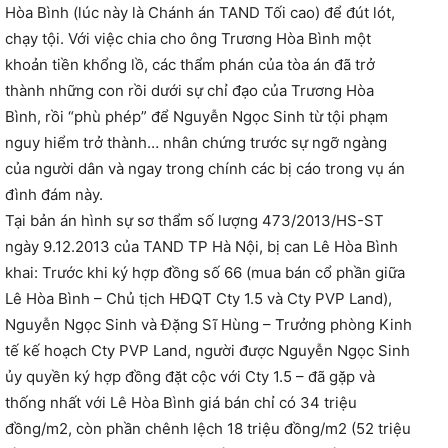
Hòa Bình (lúc này là Chánh án TAND Tối cao) để đút lót,
chạy tội. Với việc chia cho ông Trương Hòa Bình một
khoản tiền khổng lồ, các thẩm phán của tòa án đã trở
thành những con rồi dưới sự chỉ đạo của Trương Hòa
Bình, rồi “phù phép” để Nguyễn Ngọc Sinh từ tội phạm
nguy hiểm trở thành… nhân chứng trước sự ngỡ ngàng
của người dân và ngay trong chính các bị cáo trong vụ án
đình đám này.
Tại bản án hình sự sơ thẩm số lượng 473/2013/HS-ST
ngày 9.12.2013 của TAND TP Hà Nội, bị can Lê Hòa Bình
khai: Trước khi ký hợp đồng số 66 (mua bán cổ phần giữa
Lê Hòa Bình – Chủ tịch HĐQT Cty 1.5 và Cty PVP Land),
Nguyễn Ngọc Sinh và Đặng Sĩ Hùng – Trưởng phòng Kinh
tế kế hoạch Cty PVP Land, người được Nguyễn Ngọc Sinh
ủy quyền ký hợp đồng đặt cộc với Cty 1.5 – đã gặp và
thống nhất với Lê Hòa Bình giá bán chỉ có 34 triệu
đồng/m2, còn phần chênh lệch 18 triệu đồng/m2 (52 triệu