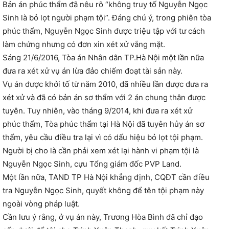
Bản án phúc thẩm đã nêu rõ “không truy tố Nguyễn Ngọc
Sinh là bỏ lọt người phạm tội”. Đáng chú ý, trong phiên tòa
phúc thẩm, Nguyễn Ngọc Sinh được triệu tập với tư cách
làm chứng nhưng có đơn xin xét xử vắng mặt.
Sáng 21/6/2016, Tòa án Nhân dân TP.Hà Nội một lần nữa
đưa ra xét xử vụ án lừa đảo chiếm đoạt tài sản này.
Vụ án được khởi tố từ năm 2010, đã nhiều lần được đưa ra
xét xử và đã có bản án sơ thẩm với 2 án chung thân được
tuyên. Tuy nhiên, vào tháng 9/2014, khi đưa ra xét xử
phúc thẩm, Tòa phúc thẩm tại Hà Nội đã tuyên hủy án sơ
thẩm, yêu cầu điều tra lại vì có dấu hiệu bỏ lọt tội phạm.
Người bị cho là cần phải xem xét lại hành vi phạm tội là
Nguyễn Ngọc Sinh, cựu Tổng giám đốc PVP Land.
Một lần nữa, TAND TP Hà Nội khẳng định, CQĐT cần điều
tra Nguyễn Ngọc Sinh, quyết không để tên tội phạm này
ngoài vòng pháp luật.
Cần lưu ý rằng, ở vụ án này, Trương Hòa Bình đã chỉ đạo