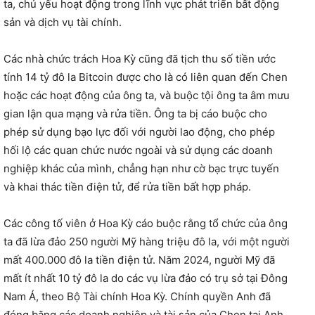
ta, chủ yếu hoạt động trong lĩnh vực phát triển bất động
sản và dịch vụ tài chính.
Các nhà chức trách Hoa Kỳ cũng đã tịch thu số tiền ước
tính 14 tỷ đô la Bitcoin được cho là có liên quan đến Chen
hoặc các hoạt động của ông ta, và buộc tội ông ta âm mưu
gian lận qua mạng và rửa tiền. Ông ta bị cáo buộc cho
phép sử dụng bạo lực đối với người lao động, cho phép
hối lộ các quan chức nước ngoài và sử dụng các doanh
nghiệp khác của mình, chẳng hạn như cờ bạc trực tuyến
và khai thác tiền điện tử, để rửa tiền bất hợp pháp.
Các công tố viên ở Hoa Kỳ cáo buộc rằng tổ chức của ông
ta đã lừa đảo 250 người Mỹ hàng triệu đô la, với một người
mất 400.000 đô la tiền điện tử. Năm 2024, người Mỹ đã
mất ít nhất 10 tỷ đô la do các vụ lừa đảo có trụ sở tại Đông
Nam Á, theo Bộ Tài chính Hoa Kỳ. Chính quyền Anh đã
đóng băng các doanh nghiệp và tài sản của Chen tại Anh,