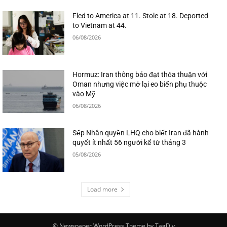
Fled to America at 11. Stole at 18. Deported
to Vietnam at 44.
06/08/2026
Hormuz: Iran thông báo đạt thỏa thuận với
Oman nhưng việc mở lại eo biển phụ thuộc
vào Mỹ
06/08/2026
Sếp Nhân quyền LHQ cho biết Iran đã hành
quyết ít nhất 56 người kể từ tháng 3
05/08/2026
Load more
© Newspaper WordPress Theme by TagDiv