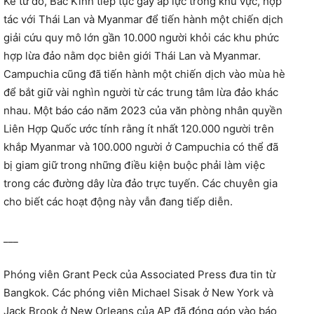
Kể từ đó, Bắc Kinh tiếp tục gây áp lực trong khu vực, hợp
tác với Thái Lan và Myanmar để tiến hành một chiến dịch
giải cứu quy mô lớn gần 10.000 người khỏi các khu phức
hợp lừa đảo nằm dọc biên giới Thái Lan và Myanmar.
Campuchia cũng đã tiến hành một chiến dịch vào mùa hè
để bắt giữ vài nghìn người từ các trung tâm lừa đảo khác
nhau. Một báo cáo năm 2023 của văn phòng nhân quyền
Liên Hợp Quốc ước tính rằng ít nhất 120.000 người trên
khắp Myanmar và 100.000 người ở Campuchia có thể đã
bị giam giữ trong những điều kiện buộc phải làm việc
trong các đường dây lừa đảo trực tuyến. Các chuyên gia
cho biết các hoạt động này vẫn đang tiếp diễn.
___
Phóng viên Grant Peck của Associated Press đưa tin từ
Bangkok. Các phóng viên Michael Sisak ở New York và
Jack Brook ở New Orleans của AP đã đóng góp vào báo