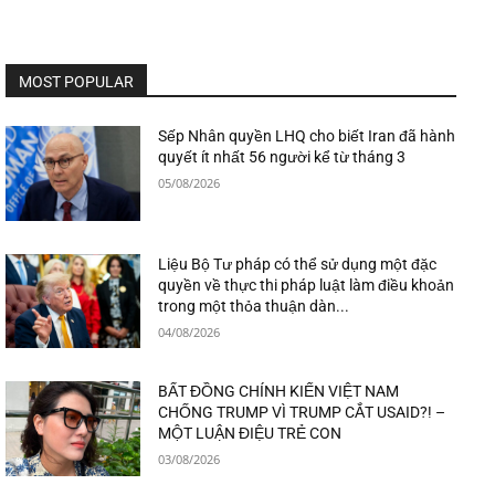
MOST POPULAR
Sếp Nhân quyền LHQ cho biết Iran đã hành
quyết ít nhất 56 người kể từ tháng 3
05/08/2026
Liệu Bộ Tư pháp có thể sử dụng một đặc
quyền về thực thi pháp luật làm điều khoản
trong một thỏa thuận dàn...
04/08/2026
BẤT ĐỒNG CHÍNH KIẾN VIỆT NAM
CHỐNG TRUMP VÌ TRUMP CẮT USAID?! –
MỘT LUẬN ĐIỆU TRẺ CON
03/08/2026