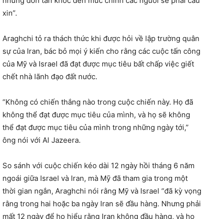
những đòn tàn khốc đến mức chính các người sẽ phải cầu
xin”.
Araghchi tỏ ra thách thức khi được hỏi về lập trường quân
sự của Iran, bác bỏ mọi ý kiến ​​cho rằng các cuộc tấn công
của Mỹ và Israel đã đạt được mục tiêu bất chấp việc giết
chết nhà lãnh đạo đất nước.
“Không có chiến thắng nào trong cuộc chiến này. Họ đã
không thể đạt được mục tiêu của mình, và họ sẽ không
thể đạt được mục tiêu của mình trong những ngày tới,”
ông nói với Al Jazeera.
So sánh với cuộc chiến kéo dài 12 ngày hồi tháng 6 năm
ngoái giữa Israel và Iran, mà Mỹ đã tham gia trong một
thời gian ngắn, Araghchi nói rằng Mỹ và Israel “đã kỳ vọng
rằng trong hai hoặc ba ngày Iran sẽ đầu hàng. Nhưng phải
mất 12 ngày để họ hiểu rằng Iran không đầu hàng, và họ