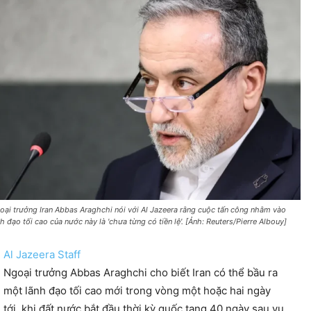
oại trưởng Iran Abbas Araghchi nói với Al Jazeera rằng cuộc tấn công nhằm vào
nh đạo tối cao của nước này là 'chưa từng có tiền lệ'. [Ảnh: Reuters/Pierre Albouy]
Al Jazeera Staff
Ngoại trưởng Abbas Araghchi cho biết Iran có thể bầu ra
một lãnh đạo tối cao mới trong vòng một hoặc hai ngày
tới, khi đất nước bắt đầu thời kỳ quốc tang 40 ngày sau vụ