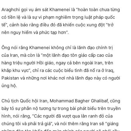
Araghchi gọi vụ ám sát Khamenei là “hoàn toàn chưa từng
có tiền lệ và là sự vi phạm nghiêm trọng luật pháp quốc
tế”, cảnh báo rằng điều đó đã khiến cuộc xung đột “trở
nên nguy hiểm và phức tạp hơn”.
Ông nói rằng Khamenei không chỉ là lãnh đạo chính trị
của Iran, mà còn là “một lãnh đạo tôn giáo cấp cao của
hàng triệu người Hồi giáo, ngay cả bên ngoài Iran, trên
khắp khu vực”, chỉ ra các cuộc biểu tình đã nổ ra ở Iraq,
Pakistan và những nơi khác nơi nhà lãnh đạo này có người
ủng hộ.
Chủ tịch Quốc hội Iran, Mohammad Bagher Ghalibaf, cũng
bày tỏ sự phẫn nộ tương tự trong bài phát biểu trên truyền
hình, nói rằng, “Các người đã vượt qua lằn ranh đỏ của
chúng tôi và phải trả giá”, và nói thêm rằng Iran sẽ “giáng