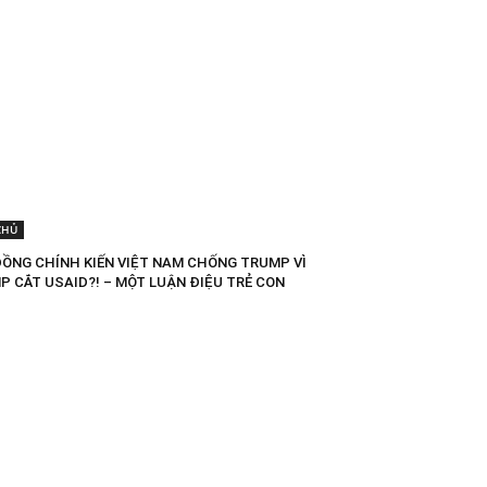
CHỦ
ĐỒNG CHÍNH KIẾN VIỆT NAM CHỐNG TRUMP VÌ
P CẮT USAID?! – MỘT LUẬN ĐIỆU TRẺ CON