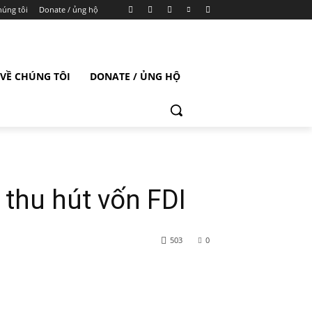
húng tôi
Donate / ủng hộ
VỀ CHÚNG TÔI
DONATE / ỦNG HỘ
 thu hút vốn FDI
503
0