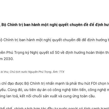
, Bộ Chính trị ban hành một nghị quyết chuyên đề để định h
Bộ Chính trị ban hành một nghị quyết chuyên đề để định hướng t
yễn Phú Trọng ký Nghị quyết số 50 về định hướng hoàn thiện thể
ăm 2030.
 bí thư, Chủ tịch nước Nguyễn Phú Trọng. Ảnh: TTX
 chỉ đạo được Bộ Chính trị nhấn mạnh là phải thu hút FDI chọn l
ủ yếu. Cùng đó, ưu tiên dự án có công nghệ tiên tiến, công nghệ
 động lan toả, kết nối chuỗi sản xuất và cung ứng toàn cầu.
 thể chế, chính sách hợp tác đầu tư nước ngoài có tính cạnh tran