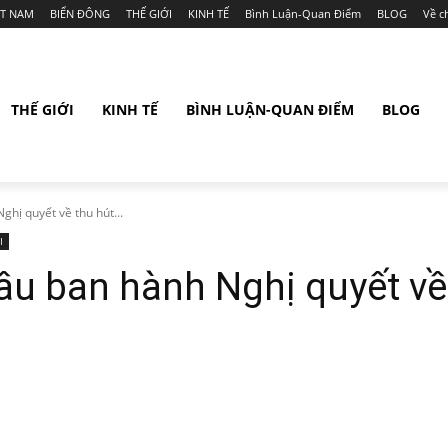
ỆT NAM
BIỂN ĐÔNG
THẾ GIỚI
KINH TẾ
Bình Luận-Quan Điểm
BLOG
Về c
THẾ GIỚI
KINH TẾ
BÌNH LUẬN-QUAN ĐIỂM
BLOG
ghị quyết về thu hút...
I
đầu ban hành Nghị quyết về