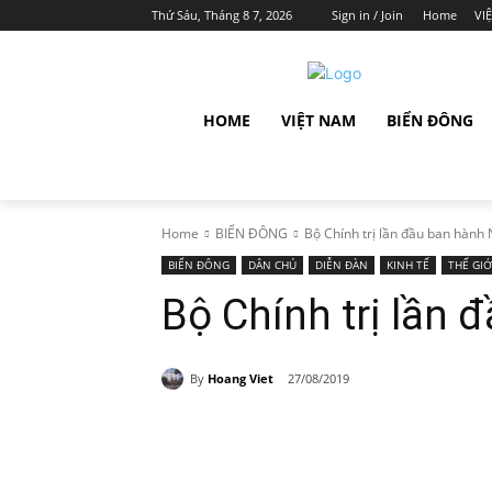
Thứ Sáu, Tháng 8 7, 2026
Sign in / Join
Home
VI
HOME
VIỆT NAM
BIỂN ĐÔNG
Home
BIỂN ĐÔNG
Bộ Chính trị lần đầu ban hành N
BIỂN ĐÔNG
DÂN CHỦ
DIỄN ĐÀN
KINH TẾ
THẾ GIỚ
Bộ Chính trị lần 
By
Hoang Viet
27/08/2019
Share