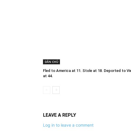
DÂN CHỦ
Fled to America at 11. Stole at 18. Deported to V
at 44.
LEAVE A REPLY
Log in to leave a comment