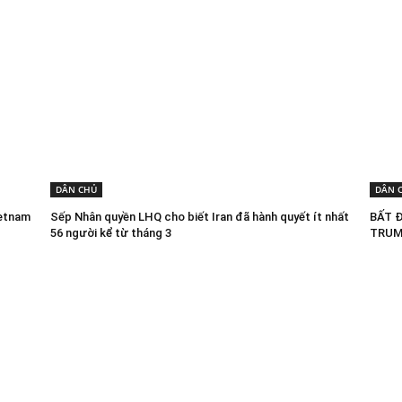
DÂN CHỦ
DÂN 
ietnam
Sếp Nhân quyền LHQ cho biết Iran đã hành quyết ít nhất
BẤT 
56 người kể từ tháng 3
TRUM