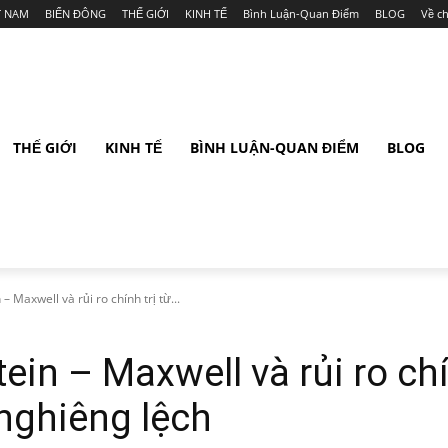
T NAM
BIỂN ĐÔNG
THẾ GIỚI
KINH TẾ
Bình Luận-Quan Điểm
BLOG
Về c
THẾ GIỚI
KINH TẾ
BÌNH LUẬN-QUAN ĐIỂM
BLOG
– Maxwell và rủi ro chính trị từ...
ein – Maxwell và rủi ro chí
nghiêng lệch