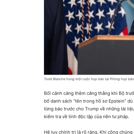
Todd Blanche trong một cuộc họp báo tại Phòng họp báo 
Bối cảnh càng thêm căng thẳng khi Bộ trưở
bố danh sách “tên trong hồ sơ Epstein” dù n
từng báo trước cho Trump về những tài liệ
kiểm tra về tính độc lập của nền tư pháp.
Hệ lụy chính trị là rõ ràng. Khi công chún