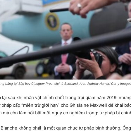
ờng băng tại Sân bay Glasgow Prestwick ở Scotland. Ảnh: Andrew Harnik/ Getty Image
 lại sau khi nhân vật chính chết trong trại giam năm 2019, như
ư pháp cấp “miễn trừ giới hạn” cho Ghislaine Maxwell để khai bá
 mà còn làm nổi bật một nguy cơ nghiêm trọng: tư pháp bị chính
ì Blanche không phải là một quan chức tư pháp bình thường. Ông