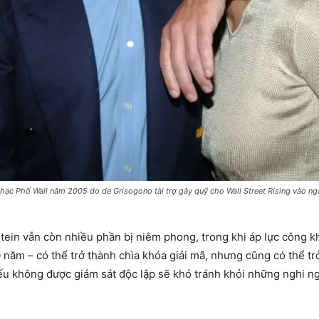
nhạc Phố Wall năm 2005 do de Grisogono tài trợ gây quỹ cho Wall Street Rising vào n
stein vẫn còn nhiều phần bị niêm phong, trong khi áp lực công k
năm – có thể trở thành chìa khóa giải mã, nhưng cũng có thể t
 nếu không được giám sát độc lập sẽ khó tránh khỏi những nghi 