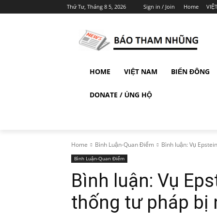
Thứ Tư, Tháng 8 5, 2026
Sign in / Join
Home
VIỆ
HOME
VIỆT NAM
BIỂN ĐÔNG
DONATE / ỦNG HỘ
Home
Bình Luận-Quan Điểm
Bình luận: Vụ Epstein 
Bình Luận-Quan Điểm
Bình luận: Vụ Epst
thống tư pháp bị 