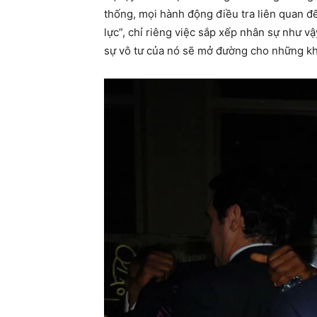
thống, mọi hành động điều tra liên quan đ
lực”, chỉ riêng việc sắp xếp nhân sự như v
sự vô tư của nó sẽ mở đường cho những khủ