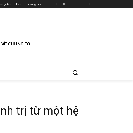
húng tôi
Donate / ủng hộ
VỀ CHÚNG TÔI
nh trị từ một hệ