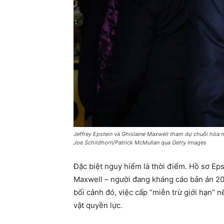
Jeffrey Epstein và Ghislaine Maxwell tham dự chuỗi hòa 
Joe Schildhorn/Patrick McMullan qua Getty Images
Đặc biệt nguy hiểm là thời điểm. Hồ sơ Ep
Maxwell – người đang kháng cáo bản án 20 
bối cảnh đó, việc cấp “miễn trừ giới hạn”
vật quyền lực.