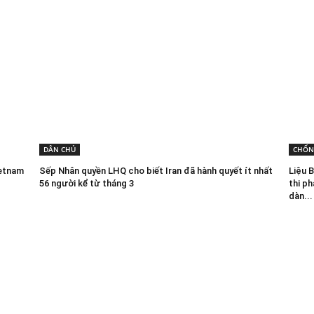
DÂN CHỦ
CHỐN
ietnam
Sếp Nhân quyền LHQ cho biết Iran đã hành quyết ít nhất
Liệu 
56 người kể từ tháng 3
thi p
dàn...