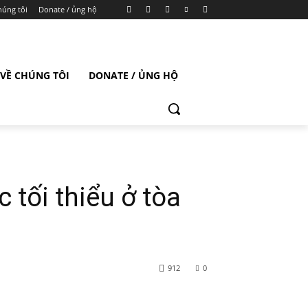
húng tôi
Donate / ủng hộ
VỀ CHÚNG TÔI
DONATE / ỦNG HỘ
 tối thiểu ở tòa
912
0