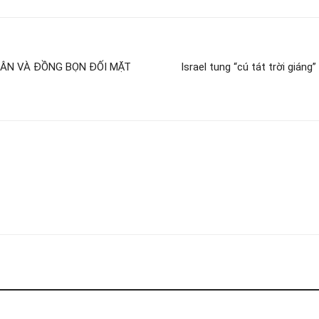
NHÂN VÀ ĐỒNG BỌN ĐỐI MẶT
Israel tung “cú tát trời gián