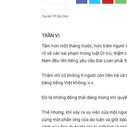
Toà án TP Sài Gòn
TRẦN VI
Tầm hơn một tháng trước, hơn trăm người Vi
rõ về các sai phạm trong luật Di trú, thậm 
Nam đều lên tiếng yêu cầu Đài Loan phải t
Thậm chí có không ít người còn liên hệ cả 
bằng tiếng Việt không, v.v.
Đó là những động thái đáng mừng khi quyề
Thế nhưng, khi xảy ra vụ việc của một ngườ
cùng một phản ứng của dư luận và giới báo
cách của ông ấy trước khi bị mất tích là nhi