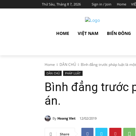
Thứ Sáu, Tháng 8 7, 2026
Sign in / Join
Home
VI
HOME
VIỆT NAM
BIỂN ĐÔNG
Home
DÂN CHỦ
Bình đẳng trước pháp luật là một 
DÂN CHỦ
PHÁP LUẬT
Bình đẳng trước p
án.
By
Hoang Viet
12/02/2019
Share