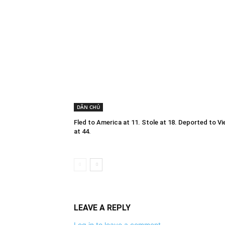
DÂN CHỦ
Fled to America at 11. Stole at 18. Deported to V
at 44.
LEAVE A REPLY
Log in to leave a comment