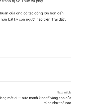
ể tránh bị Sở Thuế vụ phạt.
i nhuận của ông có tác động lớn hơn đến
hơn bất kỳ con người nào trên Trái đất”.
Next article
đang mất đi — sức mạnh kinh tế vàng son của
mình như thế nào