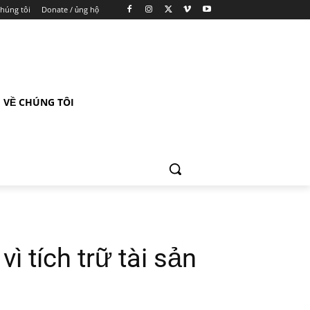
chúng tôi
Donate / ủng hộ
VỀ CHÚNG TÔI
vì tích trữ tài sản