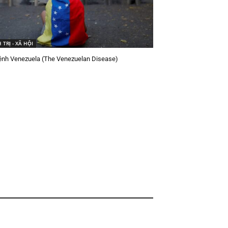
 TRỊ - XÃ HỘI
ệnh Venezuela (The Venezuelan Disease)
g phận Kyiv hiện đang rơi vào giai đoạn cực...