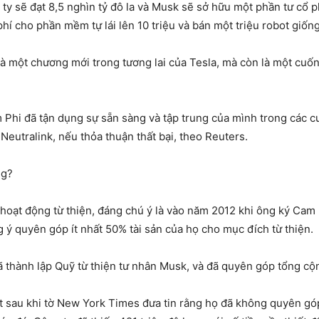
g ty sẽ đạt 8,5 nghìn tỷ đô la và Musk sẽ sở hữu một phần tư cổ 
phí cho phần mềm tự lái lên 10 triệu và bán một triệu robot giốn
là một chương mới trong tương lai của Tesla, mà còn là một cuốn
m Phi đã tận dụng sự sẵn sàng và tập trung của mình trong các 
eutralink, nếu thỏa thuận thất bại, theo Reuters.
ng?
hoạt động từ thiện, đáng chú ý là vào năm 2012 khi ông ký Cam 
 ý quyên góp ít nhất 50% tài sản của họ cho mục đích từ thiện.
ã thành lập Quỹ từ thiện tư nhân Musk, và đã quyên góp tổng cộ
át sau khi tờ New York Times đưa tin rằng họ đã không quyên g