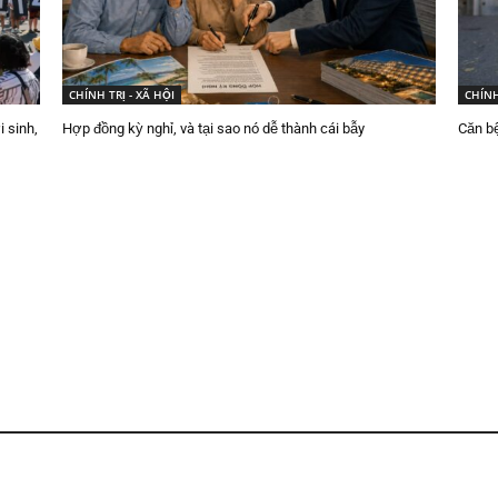
CHÍNH TRỊ - XÃ HỘI
CHÍNH
 sinh,
Hợp đồng kỳ nghỉ, và tại sao nó dễ thành cái bẫy
Căn b
Tình hình chiến sự tại Ukraine và đặc biệt là trận địa phòng thủ khôn