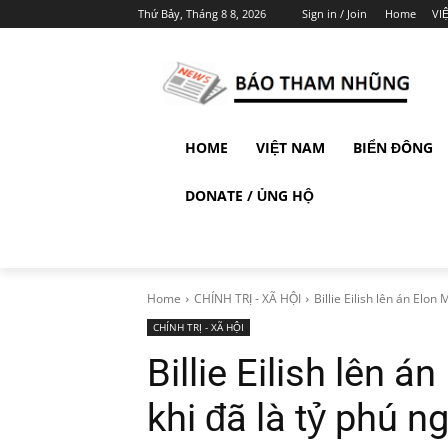
Thứ Bảy, Tháng 8 8, 2026
Sign in / Join
Home
VI
HOME
VIỆT NAM
BIỂN ĐÔNG
DONATE / ỦNG HỘ
Home
CHÍNH TRỊ - XÃ HỘI
Billie Eilish lên án Elon 
CHÍNH TRỊ - XÃ HỘI
Billie Eilish lên á
khi đã là tỷ phú ng