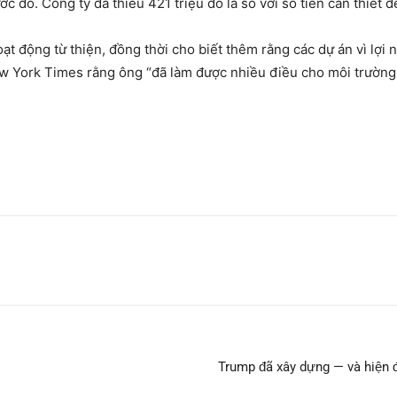
c đó. Công ty đã thiếu 421 triệu đô la so với số tiền cần thiết đ
oạt động từ thiện, đồng thời cho biết thêm rằng các dự án vì lợ
ew York Times rằng ông “đã làm được nhiều điều cho môi trường 
Trump đã xây dựng — và hiện 