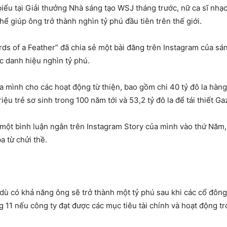
t biểu tại Giải thưởng Nhà sáng tạo WSJ tháng trước, nữ ca sĩ nh
ể giúp ông trở thành nghìn tỷ phú đầu tiên trên thế giới.
rds of a Feather” đã chia sẻ một bài đăng trên Instagram của sáng
c danh hiệu nghìn tỷ phú.
 mình cho các hoạt động từ thiện, bao gồm chi 40 tỷ đô la hàng 
ệu trẻ sơ sinh trong 100 năm tới và 53,2 tỷ đô la để tái thiết Ga
iết một bình luận ngắn trên Instagram Story của mình vào thứ Nă
a từ chửi thề.
dù có khả năng ông sẽ trở thành một tỷ phú sau khi các cổ đông
g 11 nếu công ty đạt được các mục tiêu tài chính và hoạt động tro