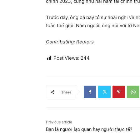
chính 2023, cũng như hai năm tài chính trướ
Trước đây, ông đã bày tỏ sự hoài nghi về h
toàn thế giới. Năm ngoái, ông nói với tờ N
Contributing: Reuters
Post Views:
244
Share
Previous article
Bạn là người lạc quan hay người thực tế?