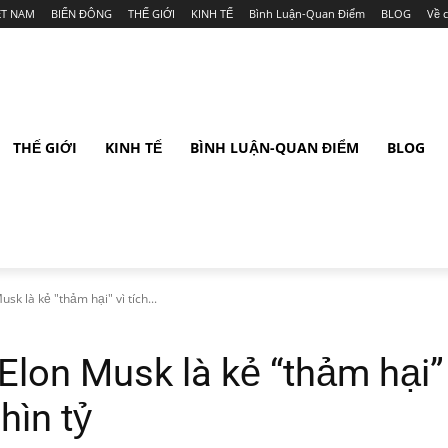
ỆT NAM
BIỂN ĐÔNG
THẾ GIỚI
KINH TẾ
Bình Luận-Quan Điểm
BLOG
Về 
THẾ GIỚI
KINH TẾ
BÌNH LUẬN-QUAN ĐIỂM
BLOG
Musk là kẻ "thảm hại" vì tích...
n Elon Musk là kẻ “thảm hại” 
hìn tỷ