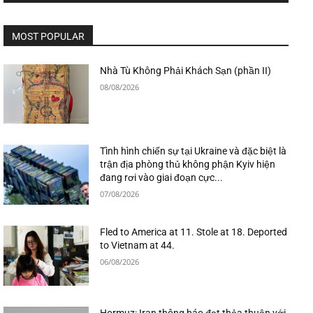
MOST POPULAR
Nhà Tù Không Phải Khách Sạn (phần II)
08/08/2026
Tình hình chiến sự tại Ukraine và đặc biệt là
trận địa phòng thủ không phận Kyiv hiện
đang rơi vào giai đoạn cực...
07/08/2026
Fled to America at 11. Stole at 18. Deported
to Vietnam at 44.
06/08/2026
Hormuz: Iran thông báo đạt thỏa thuận với