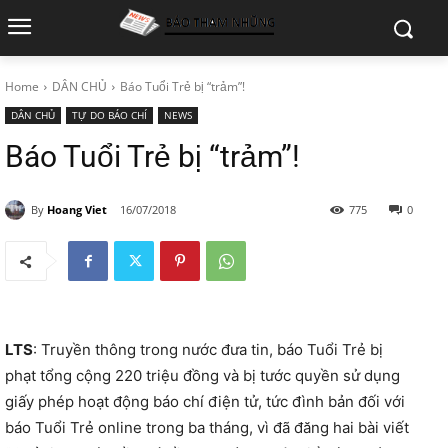
Home
DÂN CHỦ
Báo Tuổi Trẻ bị “trảm”!
DÂN CHỦ
TỰ DO BÁO CHÍ
NEWS
Báo Tuổi Trẻ bị “trảm”!
By
Hoang Viet
16/07/2018
775
0
LTS
: Truyền thông trong nước đưa tin, báo Tuổi Trẻ bị
phạt tổng cộng 220 triệu đồng và bị tước quyền sử dụng
giấy phép hoạt động báo chí điện tử, tức đình bản đối với
báo Tuổi Trẻ online trong ba tháng, vì đã đăng hai bài viết