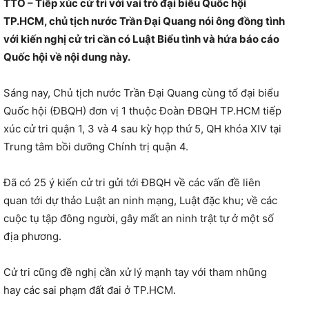
TTO – Tiếp xúc cử tri với vai trò đại biểu Quốc hội
TP.HCM, chủ tịch nước Trần Đại Quang nói ông đồng tình
với kiến nghị cử tri cần có Luật Biểu tình và hứa báo cáo
Quốc hội về nội dung này.
Sáng nay, Chủ tịch nước Trần Đại Quang cùng tổ đại biểu
Quốc hội (ĐBQH) đơn vị 1 thuộc Đoàn ĐBQH TP.HCM tiếp
xúc cử tri quận 1, 3 và 4 sau kỳ họp thứ 5, QH khóa XIV tại
Trung tâm bồi dưỡng Chính trị quận 4.
Đã có 25 ý kiến cử tri gửi tới ĐBQH về các vấn đề liên
quan tới dự thảo Luật an ninh mạng, Luật đặc khu; về các
cuộc tụ tập đông người, gây mất an ninh trật tự ở một số
địa phương.
Cử tri cũng đề nghị cần xử lý mạnh tay với tham nhũng
hay các sai phạm đất đai ở TP.HCM.