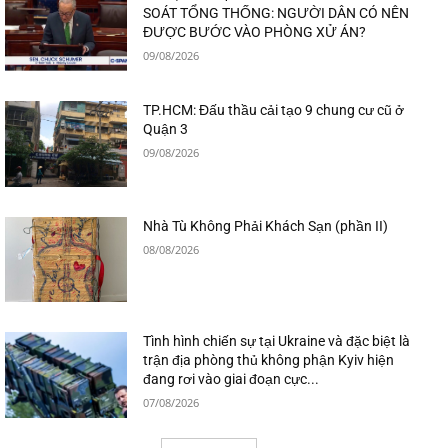
SOÁT TỔNG THỐNG: NGƯỜI DÂN CÓ NÊN
ĐƯỢC BƯỚC VÀO PHÒNG XỬ ÁN?
09/08/2026
TP.HCM: Đấu thầu cải tạo 9 chung cư cũ ở
Quận 3
09/08/2026
Nhà Tù Không Phải Khách Sạn (phần II)
08/08/2026
Tình hình chiến sự tại Ukraine và đặc biệt là
trận địa phòng thủ không phận Kyiv hiện
đang rơi vào giai đoạn cực...
07/08/2026