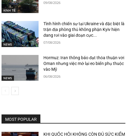
09/08/2026
KINH TẾ
Tình hình chiến sự tại Ukraine và đặc biệt là
trận địa phòng thủ không phận Kyiv hiện
đang rơi vào giai đoạn cực...
07/08/2026
NEWS
Hormuz: Iran thông báo đạt thỏa thuận với
Oman nhưng việc mở lại eo biển phụ thuộc
vào Mỹ
06/08/2026
NEWS
MOST POPULAR
KHI QUỐC HỘI KHÔNG CÒN ĐỦ SỨC KIỂM