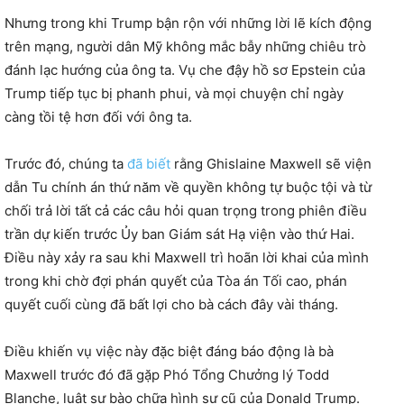
Nhưng trong khi Trump bận rộn với những lời lẽ kích động
trên mạng, người dân Mỹ không mắc bẫy những chiêu trò
đánh lạc hướng của ông ta. Vụ che đậy hồ sơ Epstein của
Trump tiếp tục bị phanh phui, và mọi chuyện chỉ ngày
càng tồi tệ hơn đối với ông ta.
Trước đó, chúng ta
đã biết
rằng Ghislaine Maxwell sẽ viện
dẫn Tu chính án thứ năm về quyền không tự buộc tội và từ
chối trả lời tất cả các câu hỏi quan trọng trong phiên điều
trần dự kiến ​​trước Ủy ban Giám sát Hạ viện vào thứ Hai.
Điều này xảy ra sau khi Maxwell trì hoãn lời khai của mình
trong khi chờ đợi phán quyết của Tòa án Tối cao, phán
quyết cuối cùng đã bất lợi cho bà cách đây vài tháng.
Điều khiến vụ việc này đặc biệt đáng báo động là bà
Maxwell trước đó đã gặp Phó Tổng Chưởng lý Todd
Blanche, luật sư bào chữa hình sự cũ của Donald Trump.