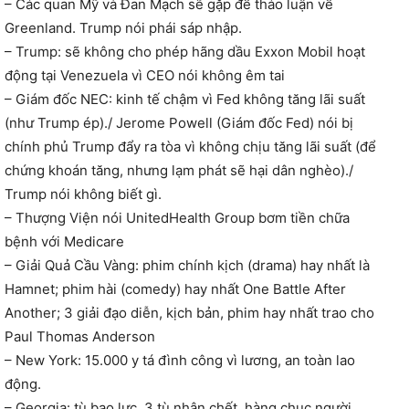
– Các quan Mỹ và Đan Mạch sẽ gặp để thảo luận về
Greenland. Trump nói phái sáp nhập.
– Trump: sẽ không cho phép hãng dầu Exxon Mobil hoạt
động tại Venezuela vì CEO nói không êm tai
– Giám đốc NEC: kinh tế chậm vì Fed không tăng lãi suất
(như Trump ép)./ Jerome Powell (Giám đốc Fed) nói bị
chính phủ Trump đẩy ra tòa vì không chịu tăng lãi suất (để
chứng khoán tăng, nhưng lạm phát sẽ hại dân nghèo)./
Trump nói không biết gì.
– Thượng Viện nói UnitedHealth Group bơm tiền chữa
bệnh với Medicare
– Giải Quả Cầu Vàng: phim chính kịch (drama) hay nhất là
Hamnet; phim hài (comedy) hay nhất One Battle After
Another; 3 giải đạo diễn, kịch bản, phim hay nhất trao cho
Paul Thomas Anderson
– New York: 15.000 y tá đình công vì lương, an toàn lao
động.
– Georgia: tù bạo lực, 3 tù nhân chết, hàng chục người