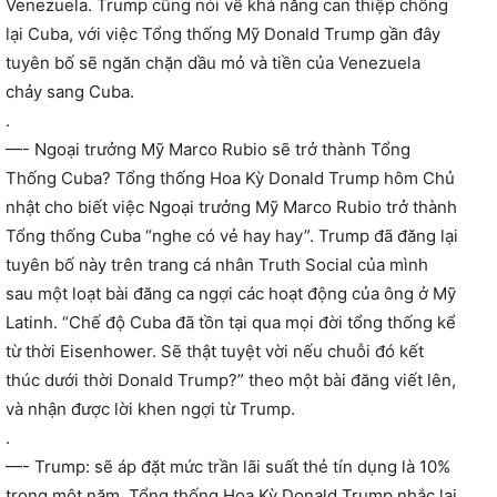
Venezuela. Trump cũng nói về khả năng can thiệp chống
lại Cuba, với việc Tổng thống Mỹ Donald Trump gần đây
tuyên bố sẽ ngăn chặn dầu mỏ và tiền của Venezuela
chảy sang Cuba.
.
—- Ngoại trưởng Mỹ Marco Rubio sẽ trở thành Tổng
Thống Cuba? Tổng thống Hoa Kỳ Donald Trump hôm Chủ
nhật cho biết việc Ngoại trưởng Mỹ Marco Rubio trở thành
Tổng thống Cuba “nghe có vẻ hay hay”. Trump đã đăng lại
tuyên bố này trên trang cá nhân Truth Social của mình
sau một loạt bài đăng ca ngợi các hoạt động của ông ở Mỹ
Latinh. “Chế độ Cuba đã tồn tại qua mọi đời tổng thống kể
từ thời Eisenhower. Sẽ thật tuyệt vời nếu chuỗi đó kết
thúc dưới thời Donald Trump?” theo một bài đăng viết lên,
và nhận được lời khen ngợi từ Trump.
.
—- Trump: sẽ áp đặt mức trần lãi suất thẻ tín dụng là 10%
trong một năm. Tổng thống Hoa Kỳ Donald Trump nhắc lại