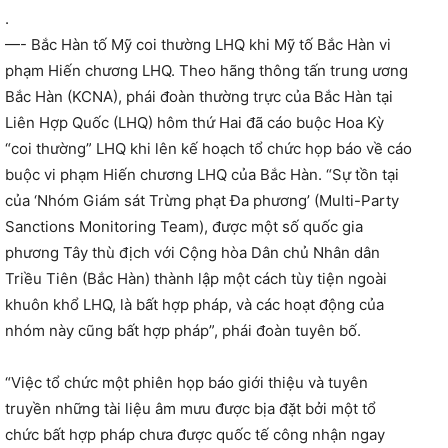
.
—- Bắc Hàn tố Mỹ coi thường LHQ khi Mỹ tố Bắc Hàn vi
phạm Hiến chương LHQ. Theo hãng thông tấn trung ương
Bắc Hàn (KCNA), phái đoàn thường trực của Bắc Hàn tại
Liên Hợp Quốc (LHQ) hôm thứ Hai đã cáo buộc Hoa Kỳ
“coi thường” LHQ khi lên kế hoạch tổ chức họp báo về cáo
buộc vi phạm Hiến chương LHQ của Bắc Hàn. “Sự tồn tại
của ‘Nhóm Giám sát Trừng phạt Đa phương’ (Multi-Party
Sanctions Monitoring Team), được một số quốc gia
phương Tây thù địch với Cộng hòa Dân chủ Nhân dân
Triều Tiên (Bắc Hàn) thành lập một cách tùy tiện ngoài
khuôn khổ LHQ, là bất hợp pháp, và các hoạt động của
nhóm này cũng bất hợp pháp”, phái đoàn tuyên bố.
“Việc tổ chức một phiên họp báo giới thiệu và tuyên
truyền những tài liệu âm mưu được bịa đặt bởi một tổ
chức bất hợp pháp chưa được quốc tế công nhận ngay