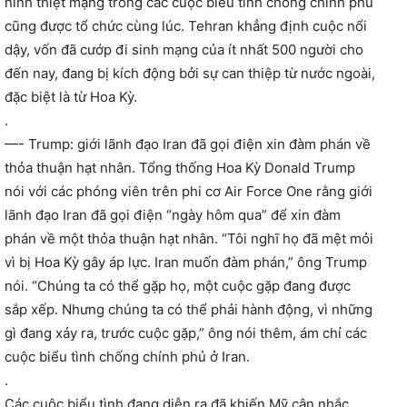
ninh thiệt mạng trong các cuộc biểu tình chống chính phủ
cũng được tổ chức cùng lúc. Tehran khẳng định cuộc nổi
dậy, vốn đã cướp đi sinh mạng của ít nhất 500 người cho
đến nay, đang bị kích động bởi sự can thiệp từ nước ngoài,
đặc biệt là từ Hoa Kỳ.
.
—- Trump: giới lãnh đạo Iran đã gọi điện xin đàm phán về
thỏa thuận hạt nhân. Tổng thống Hoa Kỳ Donald Trump
nói với các phóng viên trên phi cơ Air Force One rằng giới
lãnh đạo Iran đã gọi điện “ngày hôm qua” để xin đàm
phán về một thỏa thuận hạt nhân. “Tôi nghĩ họ đã mệt mỏi
vì bị Hoa Kỳ gây áp lực. Iran muốn đàm phán,” ông Trump
nói. “Chúng ta có thể gặp họ, một cuộc gặp đang được
sắp xếp. Nhưng chúng ta có thể phải hành động, vì những
gì đang xảy ra, trước cuộc gặp,” ông nói thêm, ám chỉ các
cuộc biểu tình chống chính phủ ở Iran.
.
Các cuộc biểu tình đang diễn ra đã khiến Mỹ cân nhắc