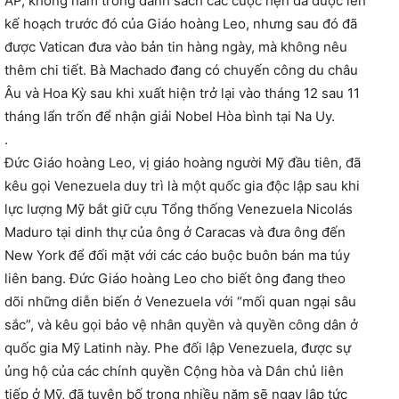
AP, không nằm trong danh sách các cuộc hẹn đã được lên
kế hoạch trước đó của Giáo hoàng Leo, nhưng sau đó đã
được Vatican đưa vào bản tin hàng ngày, mà không nêu
thêm chi tiết. Bà Machado đang có chuyến công du châu
Âu và Hoa Kỳ sau khi xuất hiện trở lại vào tháng 12 sau 11
tháng lẩn trốn để nhận giải Nobel Hòa bình tại Na Uy.
.
Đức Giáo hoàng Leo, vị giáo hoàng người Mỹ đầu tiên, đã
kêu gọi Venezuela duy trì là một quốc gia độc lập sau khi
lực lượng Mỹ bắt giữ cựu Tổng thống Venezuela Nicolás
Maduro tại dinh thự của ông ở Caracas và đưa ông đến
New York để đối mặt với các cáo buộc buôn bán ma túy
liên bang. Đức Giáo hoàng Leo cho biết ông đang theo
dõi những diễn biến ở Venezuela với “mối quan ngại sâu
sắc”, và kêu gọi bảo vệ nhân quyền và quyền công dân ở
quốc gia Mỹ Latinh này. Phe đối lập Venezuela, được sự
ủng hộ của các chính quyền Cộng hòa và Dân chủ liên
tiếp ở Mỹ, đã tuyên bố trong nhiều năm sẽ ngay lập tức