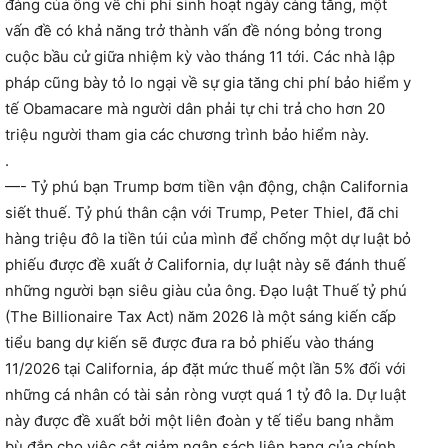
đảng của ông về chi phí sinh hoạt ngày càng tăng, một
vấn đề có khả năng trở thành vấn đề nóng bỏng trong
cuộc bầu cử giữa nhiệm kỳ vào tháng 11 tới. Các nhà lập
pháp cũng bày tỏ lo ngại về sự gia tăng chi phí bảo hiểm y
tế Obamacare mà người dân phải tự chi trả cho hơn 20
triệu người tham gia các chương trình bảo hiểm này.
.
—- Tỷ phú bạn Trump bơm tiền vận động, chận California
siết thuế. Tỷ phú thân cận với Trump, Peter Thiel, đã chi
hàng triệu đô la tiền túi của mình để chống một dự luật bỏ
phiếu được đề xuất ở California, dự luật này sẽ đánh thuế
những người bạn siêu giàu của ông. Đạo luật Thuế tỷ phú
(The Billionaire Tax Act) năm 2026 là một sáng kiến cấp
tiểu bang dự kiến sẽ được đưa ra bỏ phiếu vào tháng
11/2026 tại California, áp đặt mức thuế một lần 5% đối với
những cá nhân có tài sản ròng vượt quá 1 tỷ đô la. Dự luật
này được đề xuất bởi một liên đoàn y tế tiểu bang nhằm
bù đắp cho việc cắt giảm ngân sách liên bang của chính