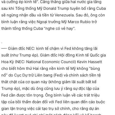
và cưỡng ép kinh tế”. Căng thẳng giữa hai nước gia tăng
sau khi Tổng thống Mỹ Donald Trump tuyên bố rằng Cuba
sẽ ngừng nhận dầu và tiền từ Venezuela. Sau đó, ông còn
bình luận rằng việc Ngoại trưởng Mỹ Marco Rubio trở
thành tổng thống Cuba “nghe có vẻ hay”.
.
—- Giám đốc NEC: kinh tế chậm vì Fed không tăng lãi
suất (như Trump ép). Giám đốc Hội đồng Kinh tế Quốc gia
Hoa Kỳ (NEC: National Economic Council) Kevin Hassett
cho biết hôm thứ Hai rằng nền kinh tế Mỹ không “bùng
nổ” do Cục Dự trữ Liên bang (Fed) và chính sách tiền tệ
thắt chặt của cơ quan này (không giảm lãi suất bất kể
Trump ép), mặc dù ông cũng lưu ý rằng sự độc lập của
Fed cần được tôn trọng. Ông bình luận về các trát triệu
tập của bồi thẩm đoàn đối với Fed liên quan đến cáo buộc
gian lận trong việc cải tạo trụ sở chính, cho rằng dự án