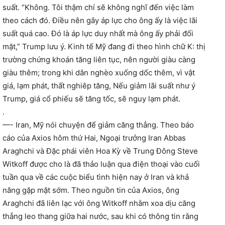
suất. “Không. Tôi thậm chí sẽ không nghĩ đến việc làm
theo cách đó. Điều nên gây áp lực cho ông ấy là việc lãi
suất quá cao. Đó là áp lực duy nhất mà ông ấy phải đối
mặt,” Trump lưu ý. Kinh tế Mỹ đang đi theo hình chữ K: thị
trường chứng khoán tăng liên tục, nên người giàu càng
giàu thêm; trong khi dân nghèo xuống dốc thêm, vì vật
giá, lạm phát, thất nghiêp tăng, Nếu giảm lãi suất như ý
Trump, giá cổ phiếu sẽ tăng tốc, sẽ nguy lạm phát.
.
—- Iran, Mỹ nói chuyện để giảm căng thẳng. Theo báo
cáo của Axios hôm thứ Hai, Ngoại trưởng Iran Abbas
Araghchi và Đặc phái viên Hoa Kỳ về Trung Đông Steve
Witkoff được cho là đã thảo luận qua điện thoại vào cuối
tuần qua về các cuộc biểu tình hiện nay ở Iran và khả
năng gặp mặt sớm. Theo nguồn tin của Axios, ông
Araghchi đã liên lạc với ông Witkoff nhằm xoa dịu căng
thẳng leo thang giữa hai nước, sau khi có thông tin rằng