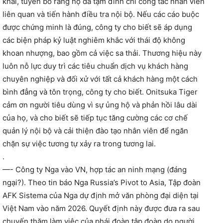
khai, tuyên bố rằng họ đã tạm đình chỉ công tác nhân viên
liên quan và tiến hành điều tra nội bộ. Nếu các cáo buộc
được chứng minh là đúng, công ty cho biết sẽ áp dụng
các biện pháp kỷ luật nghiêm khắc với thái độ không
khoan nhượng, bao gồm cả việc sa thải. Thương hiệu này
luôn nỗ lực duy trì các tiêu chuẩn dịch vụ khách hàng
chuyên nghiệp và đối xử với tất cả khách hàng một cách
bình đẳng và tôn trọng, công ty cho biết. Onitsuka Tiger
cảm ơn người tiêu dùng vì sự ủng hộ và phản hồi lâu dài
của họ, và cho biết sẽ tiếp tục tăng cường các cơ chế
quản lý nội bộ và cải thiện đào tạo nhân viên để ngăn
chặn sự việc tương tự xảy ra trong tương lai.
.
—- Công ty Nga vào VN, hợp tác an ninh mạng (đáng
ngại?). Theo tin báo Nga Russia’s Pivot to Asia, Tập đoàn
AFK Sistema của Nga dự định mở văn phòng đại diện tại
Việt Nam vào năm 2026. Quyết định này được đưa ra sau
chuyến thăm làm việc của phái đoàn tập đoàn do người