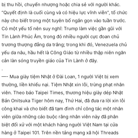
bị thu hồi, chuyển nhượng hoặc chia sẻ với người khác.
“Quyết định là cuối cùng và có hiệu lực vĩnh viễn”, tổ chức
này cho biết trong một tuyên bố ngắn gọn vào tuần trước.
Có một yếu tố nên suy nghĩ: Trump làm việc gần gũi với
Tin Lành Phúc Âm, trong đó nhiều người cực đoan chủ
trương thượng đẳng da trắng; trong khi đó, Venezuela chủ
yếu da nâu, hầu hết là Công Giáo từ nhiều thập niên ngăn
cản làn sóng truyền giáo của Tin Lành ở đây.
.
—- Mua giày tiệm Nhật ở Đài Loan, 1 người Việt bị xem
thường, liền khiếu nại. Tiệm Nhật xin lỗi, trừng phạt nhân
viên. Theo báo Taipei Times, thương hiệu giày dép Nhật
Bản Onitsuka Tiger hôm nay, Thứ Hai, đã đưa ra lời xin lỗi
công khai và cho biết đã tạm đình chỉ công tác một nhân
viên giữa những cáo buộc rằng nhân viên này đã phân
biệt đối xử với một khách hàng người Việt Nam tại cửa
hàng ở Taipei 101. Trên nền tảng mạng xã hội Threads