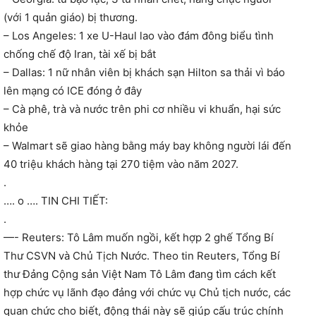
(với 1 quản giáo) bị thương.
– Los Angeles: 1 xe U-Haul lao vào đám đông biểu tình
chống chế độ Iran, tài xế bị bắt
– Dallas: 1 nữ nhân viên bị khách sạn Hilton sa thải vì báo
lên mạng có ICE đóng ở đây
– Cà phê, trà và nước trên phi cơ nhiều vi khuẩn, hại sức
khỏe
– Walmart sẽ giao hàng bằng máy bay không người lái đến
40 triệu khách hàng tại 270 tiệm vào năm 2027.
.
…. o …. TIN CHI TIẾT:
.
—- Reuters: Tô Lâm muốn ngồi, kết hợp 2 ghế Tổng Bí
Thư CSVN và Chủ Tịch Nước. Theo tin Reuters, Tổng Bí
thư Đảng Cộng sản Việt Nam Tô Lâm đang tìm cách kết
hợp chức vụ lãnh đạo đảng với chức vụ Chủ tịch nước, các
quan chức cho biết, động thái này sẽ giúp cấu trúc chính