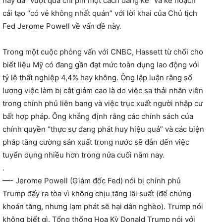
này đã “vượt quá chi phí một cách đáng kể” và kế hoạch
cải tạo “có vẻ không nhất quán” với lời khai của Chủ tịch
Fed Jerome Powell về vấn đề này.
Trong một cuộc phỏng vấn với CNBC, Hassett từ chối cho
biết liệu Mỹ có đang gần đạt mức toàn dụng lao động với
tỷ lệ thất nghiệp 4,4% hay không. Ông lập luận rằng số
lượng việc làm bị cắt giảm cao là do việc sa thải nhân viên
trong chính phủ liên bang và việc trục xuất người nhập cư
bất hợp pháp. Ông khẳng định rằng các chính sách của
chính quyền “thực sự đang phát huy hiệu quả” và các biện
pháp tăng cường sản xuất trong nước sẽ dẫn đến việc
tuyển dụng nhiều hơn trong nửa cuối năm nay.
.
—- Jerome Powell (Giám đốc Fed) nói bị chính phủ
Trump đẩy ra tòa vì không chịu tăng lãi suất (để chứng
khoán tăng, nhưng lạm phát sẽ hại dân nghèo). Trump nói
không biết gì. Tổng thống Hoa Kỳ Donald Trump nói với