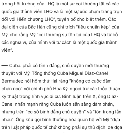
trong hội trường của LHQ là một sự coi thường tất cả các
quốc gia thành viên LHQ và là một sự xúc phạm trắng trợn
đối với Hiến chương LHQ”, tuyên bố cho biết thêm. Các
đại diện của Bắc Hàn cũng chỉ trích “tiêu chuẩn kép” của
Mỹ, cho rằng Mỹ “coi thường sự tồn tại của LHQ và từ bỏ
các nghĩa vụ của mình với tư cách là một quốc gia thành
viên”.
.
—- Cuba: phải có bình đẳng, chủ quyền mới thương
thuyết với Mỹ. Tổng thống Cuba Miguel Diaz-Canel
Bermudez nói hôm thứ Hai rằng “không có cuộc đàm
phán nào” với chính phủ Hoa Kỳ, ngoại trừ các thỏa thuận
kỹ thuật trong lĩnh vực di cư. Bình luận trên X, ông Diaz-
Canel nhấn mạnh rằng Cuba luôn sẵn sàng đàm phán,
nhưng trên “cơ sở bình đẳng chủ quyền” và “tôn trọng lẫn
nhau”. Ông kêu gọi bình thường hóa quan hệ với Mỹ “dựa
trên luật pháp quốc tế chứ không phải sự thù địch, đe dọa