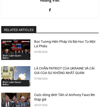
Hoang Viet
RELATED ARTICLES
Bức Tường Hiến Pháp Và Bài Học Từ Một
Lá Phiếu
02/08/2026
Bình Luận-Quan
Điểm
LÁ CHẮN PATRIOT CỦA UKRAINE VÀ CÁI
GIÁ CỦA SỰ KHÔNG NHẤT QUÁN
01/08/2026
Bình Luận-Quan
Điểm
Cuộc đóng đinh Tiến sĩ Anthony Fauci lên
thập giá
30/07/2026