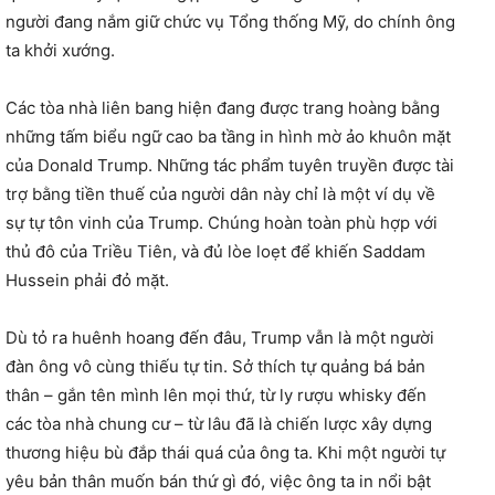
người đang nắm giữ chức vụ Tổng thống Mỹ, do chính ông
ta khởi xướng.
Các tòa nhà liên bang hiện đang được trang hoàng bằng
những tấm biểu ngữ cao ba tầng in hình mờ ảo khuôn mặt
của Donald Trump. Những tác phẩm tuyên truyền được tài
trợ bằng tiền thuế của người dân này chỉ là một ví dụ về
sự tự tôn vinh của Trump. Chúng hoàn toàn phù hợp với
thủ đô của Triều Tiên, và đủ lòe loẹt để khiến Saddam
Hussein phải đỏ mặt.
Dù tỏ ra huênh hoang đến đâu, Trump vẫn là một người
đàn ông vô cùng thiếu tự tin. Sở thích tự quảng bá bản
thân – gắn tên mình lên mọi thứ, từ ly rượu whisky đến
các tòa nhà chung cư – từ lâu đã là chiến lược xây dựng
thương hiệu bù đắp thái quá của ông ta. Khi một người tự
yêu bản thân muốn bán thứ gì đó, việc ông ta in nổi bật