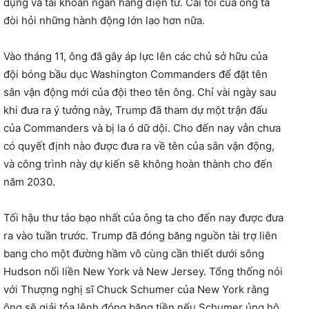
dụng và tài khoản ngân hàng điện tử. Cái tôi của ông ta
đòi hỏi những hành động lớn lao hơn nữa.
Vào tháng 11, ông đã gây áp lực lên các chủ sở hữu của
đội bóng bầu dục Washington Commanders để đặt tên
sân vận động mới của đội theo tên ông. Chỉ vài ngày sau
khi đưa ra ý tưởng này, Trump đã tham dự một trận đấu
của Commanders và bị la ó dữ dội. Cho đến nay vẫn chưa
có quyết định nào được đưa ra về tên của sân vận động,
và công trình này dự kiến ​​sẽ không hoàn thành cho đến
năm 2030.
Tối hậu thư táo bạo nhất của ông ta cho đến nay được đưa
ra vào tuần trước. Trump đã đóng băng nguồn tài trợ liên
bang cho một đường hầm vô cùng cần thiết dưới sông
Hudson nối liền New York và New Jersey. Tổng thống nói
với Thượng nghị sĩ Chuck Schumer của New York rằng
ông sẽ giải tỏa lệnh đóng băng tiền nếu Schumer ủng hộ