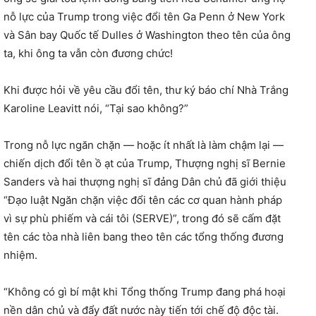
nỗ lực của Trump trong việc đổi tên Ga Penn ở New York
và Sân bay Quốc tế Dulles ở Washington theo tên của ông
ta, khi ông ta vẫn còn đương chức!
Khi được hỏi về yêu cầu đổi tên, thư ký báo chí Nhà Trắng
Karoline Leavitt nói, “Tại sao không?”
Trong nỗ lực ngăn chặn — hoặc ít nhất là làm chậm lại —
chiến dịch đổi tên ồ ạt của Trump, Thượng nghị sĩ Bernie
Sanders và hai thượng nghị sĩ đảng Dân chủ đã giới thiệu
“Đạo luật Ngăn chặn việc đổi tên các cơ quan hành pháp
vì sự phù phiếm và cái tôi (SERVE)”, trong đó sẽ cấm đặt
tên các tòa nhà liên bang theo tên các tổng thống đương
nhiệm.
“Không có gì bí mật khi Tổng thống Trump đang phá hoại
nền dân chủ và đẩy đất nước này tiến tới chế độ độc tài.