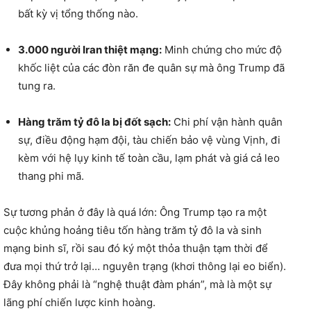
bất kỳ vị tổng thống nào.
3.000 người Iran thiệt mạng:
Minh chứng cho mức độ
khốc liệt của các đòn răn đe quân sự mà ông Trump đã
tung ra.
Hàng trăm tỷ đô la bị đốt sạch:
Chi phí vận hành quân
sự,
điều động hạm đội,
tàu chiến bảo vệ vùng Vịnh,
đi
kèm với hệ lụy kinh tế toàn cầu,
lạm phát và giá cả leo
thang phi mã.
Sự tương phản ở đây là quá lớn:
Ông Trump tạo ra một
cuộc khủng hoảng tiêu tốn hàng trăm tỷ đô la và sinh
mạng binh sĩ,
rồi sau đó ký một thỏa thuận tạm thời để
đưa mọi thứ trở lại…
nguyên trạng (khơi thông lại eo biển).
Đây không phải là “nghệ thuật đàm phán”,
mà là một sự
lãng phí chiến lược kinh hoàng.