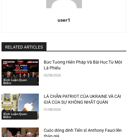
user1
RELATED ARTICLES
Bức Tường Hiến Pháp Và Bài Học Từ Một
Lá Phiếu
02/08/2026
Bình Luận-Quan
Điểm
LÁ CHẮN PATRIOT CỦA UKRAINE VÀ CÁI
GIÁ CỦA SỰ KHÔNG NHẤT QUÁN
01/08/2026
Bình Luận-Quan
Điểm
Cuộc đóng đinh Tiến sĩ Anthony Fauci lên
thập giá