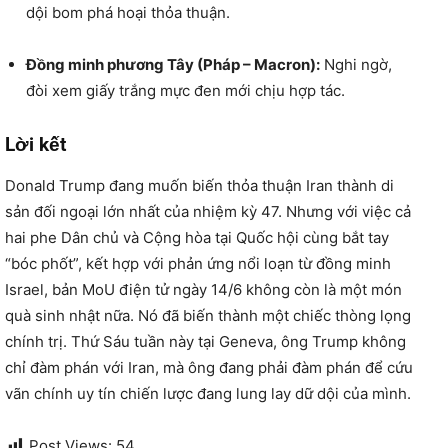
dội bom phá hoại thỏa thuận.
Đồng minh phương Tây (Pháp – Macron):
Nghi ngờ,
đòi xem giấy trắng mực đen mới chịu hợp tác.
Lời kết
Donald Trump đang muốn biến thỏa thuận Iran thành di
sản đối ngoại lớn nhất của nhiệm kỳ 47.
Nhưng với việc cả
hai phe Dân chủ và Cộng hòa tại Quốc hội cùng bắt tay
“bóc phốt”,
kết hợp với phản ứng nổi loạn từ đồng minh
Israel,
bản MoU điện tử ngày 14/6 không còn là một món
quà sinh nhật nữa.
Nó đã biến thành một chiếc thòng lọng
chính trị.
Thứ Sáu tuần này tại Geneva,
ông Trump không
chỉ đàm phán với Iran,
mà ông đang phải đàm phán để cứu
vãn chính uy tín chiến lược đang lung lay dữ dội của mình.
Post Views:
54