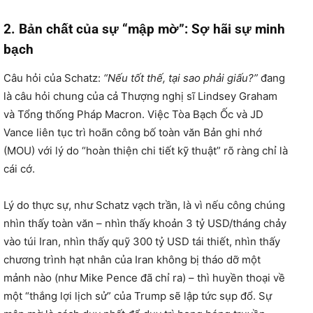
2. Bản chất của sự “mập mờ”: Sợ hãi sự minh
bạch
Câu hỏi của Schatz:
“Nếu tốt thế, tại sao phải giấu?”
đang
là câu hỏi chung của cả Thượng nghị sĩ Lindsey Graham
và Tổng thống Pháp Macron.
Việc Tòa Bạch Ốc và JD
Vance liên tục trì hoãn công bố toàn văn Bản ghi nhớ
(MOU) với lý do “hoàn thiện chi tiết kỹ thuật” rõ ràng chỉ là
cái cớ.
Lý do thực sự,
như Schatz vạch trần,
là vì nếu công chúng
nhìn thấy toàn văn – nhìn thấy khoản 3 tỷ USD/tháng chảy
vào túi Iran,
nhìn thấy quỹ 300 tỷ USD tái thiết,
nhìn thấy
chương trình hạt nhân của Iran không bị tháo dỡ một
mảnh nào (như Mike Pence đã chỉ ra) – thì huyền thoại về
một “thắng lợi lịch sử” của Trump sẽ lập tức sụp đổ.
Sự