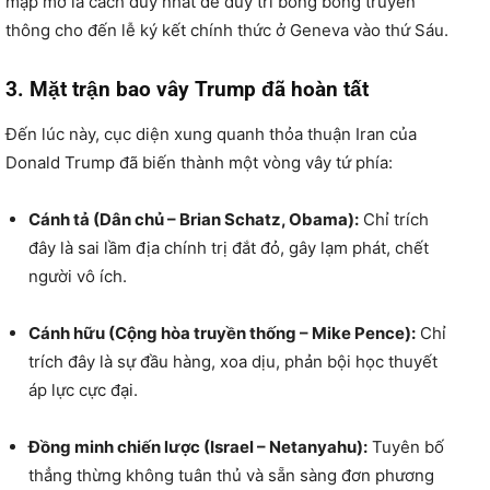
mập mờ là cách duy nhất để duy trì bong bóng truyền
thông cho đến lễ ký kết chính thức ở Geneva vào thứ Sáu.
3. Mặt trận bao vây Trump đã hoàn tất
Đến lúc này,
cục diện xung quanh thỏa thuận Iran của
Donald Trump đã biến thành một vòng vây tứ phía:
Cánh tả (Dân chủ – Brian Schatz, Obama):
Chỉ trích
đây là sai lầm địa chính trị đắt đỏ,
gây lạm phát,
chết
người vô ích.
Cánh hữu (Cộng hòa truyền thống – Mike Pence):
Chỉ
trích đây là sự đầu hàng,
xoa dịu,
phản bội học thuyết
áp lực cực đại.
Đồng minh chiến lược (Israel – Netanyahu):
Tuyên bố
thẳng thừng không tuân thủ và sẵn sàng đơn phương