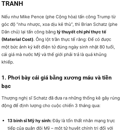
TRANH
Nếu như Mike Pence (phe Cộng hòa) tấn công Trump từ
góc độ “nhu nhược,
xoa dịu kẻ thù”,
thì Brian Schatz (phe
Dân chủ) lại tấn công bằng
lý thuyết chi phí thực tế
(Material Cost)
.
Ông lột trần thực tế rằng:
Để có được
một bức ảnh ký kết điện tử đúng ngày sinh nhật 80 tuổi,
cái giá mà nước Mỹ và thế giới phải trả là quá khủng
khiếp.
1. Phơi bày cái giá bằng xương máu và tiền
bạc
Thượng nghị sĩ Schatz đã đưa ra những thống kê gây rúng
động để định lượng cho cuộc chiến 3 tháng qua:
13 binh sĩ Mỹ hy sinh:
Đây là tổn thất nhân mạng trực
tiếp của quân đội Mỹ – một tử huyệt chính trị đối với