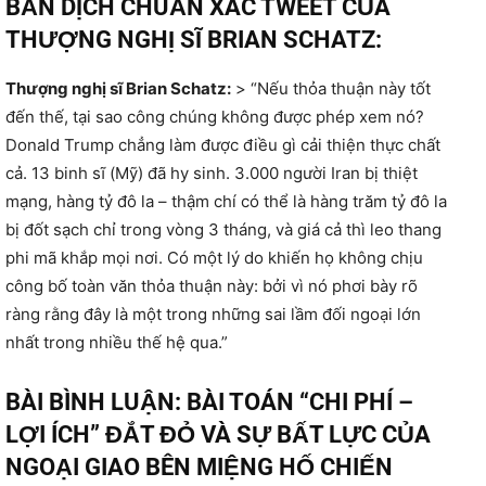
BẢN DỊCH CHUẨN XÁC TWEET CỦA
THƯỢNG NGHỊ SĨ BRIAN SCHATZ:
Thượng nghị sĩ Brian Schatz:
> “Nếu thỏa thuận này tốt
đến thế, tại sao công chúng không được phép xem nó?
Donald Trump chẳng làm được điều gì cải thiện thực chất
cả. 13 binh sĩ (Mỹ) đã hy sinh. 3.000 người Iran bị thiệt
mạng, hàng tỷ đô la – thậm chí có thể là hàng trăm tỷ đô la
bị đốt sạch chỉ trong vòng 3 tháng, và giá cả thì leo thang
phi mã khắp mọi nơi. Có một lý do khiến họ không chịu
công bố toàn văn thỏa thuận này: bởi vì nó phơi bày rõ
ràng rằng đây là một trong những sai lầm đối ngoại lớn
nhất trong nhiều thế hệ qua.”
BÀI BÌNH LUẬN: BÀI TOÁN “CHI PHÍ –
LỢI ÍCH” ĐẮT ĐỎ VÀ SỰ BẤT LỰC CỦA
NGOẠI GIAO BÊN MIỆNG HỐ CHIẾN