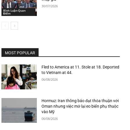
30/07/2026
Bình Luận-Quan
Điểm
MOST POPULAR
Fled to America at 11. Stole at 18. Deported
to Vietnam at 44.
06/08/2026
Hormuz: Iran thông báo đạt thỏa thuận với
Oman nhưng việc mở lại eo biển phụ thuộc
vào Mỹ
06/08/2026