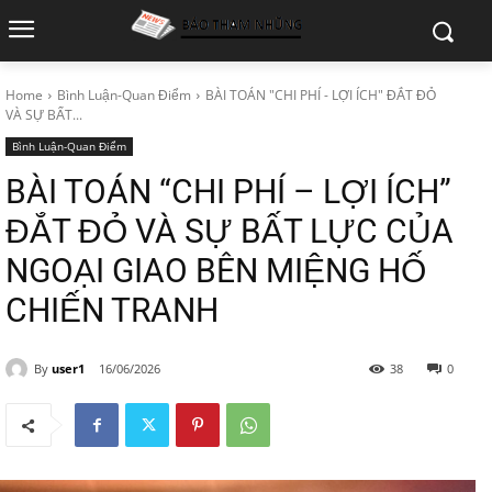
Home
Bình Luận-Quan Điểm
BÀI TOÁN "CHI PHÍ - LỢI ÍCH" ĐẮT ĐỎ
VÀ SỰ BẤT...
Bình Luận-Quan Điểm
BÀI TOÁN “CHI PHÍ – LỢI ÍCH”
ĐẮT ĐỎ VÀ SỰ BẤT LỰC CỦA
NGOẠI GIAO BÊN MIỆNG HỐ
CHIẾN TRANH
By
user1
16/06/2026
38
0