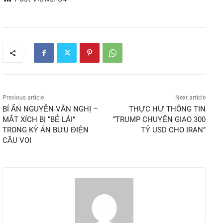
Previous article
Next article
BÍ ẨN NGUYỄN VĂN NGHỊ –
THỰC HƯ THÔNG TIN
MẮT XÍCH BỊ “BẺ LÁI”
“TRUMP CHUYỂN GIAO 300
TRONG KỲ ÁN BƯU ĐIỆN
TỶ USD CHO IRAN”
CẦU VOI