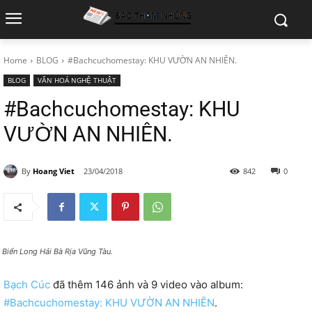
Home
BLOG
#Bachcuchomestay: KHU VƯỜN AN NHIÊN.
BLOG
VĂN HOÁ NGHỆ THUẬT
#Bachcuchomestay: KHU
VƯỜN AN NHIÊN.
By
Hoang Viet
23/04/2018
842
0
i Biển Long Hải Bà Rịa Vũng Tàu.
Bạch Cúc
đã thêm 146 ảnh và 9 video vào album:
#Bachcuchomestay: KHU VƯỜN AN NHIÊN
.