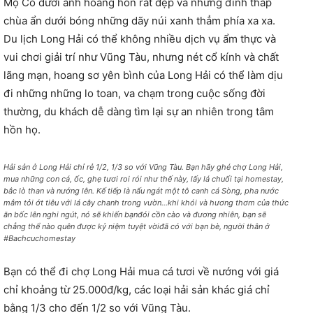
Mộ Cô dưới ánh hoàng hôn rất đẹp và những đỉnh tháp
chùa ẩn dưới bóng những dãy núi xanh thẳm phía xa xa.
Du lịch Long Hải có thể không nhiều dịch vụ ẩm thực và
vui chơi giải trí như Vũng Tàu, nhưng nét cổ kính và chất
lãng mạn, hoang sơ yên bình của Long Hải có thể làm dịu
đi những những lo toan, va chạm trong cuộc sống đời
thường, du khách dễ dàng tìm lại sự an nhiên trong tâm
hồn họ.
Hải sản ở Long Hải chỉ rẻ 1/2, 1/3 so với Vũng Tàu. Bạn hãy ghé chợ Long Hải,
mua những con cá, ốc, ghẹ tươi roi rói như thế này, lấy lá chuối tại homestay,
bắc lò than và nướng lên. Kế tiếp là nấu ngát một tô canh cá Sòng, pha nước
mắm tỏi ớt tiêu với lá cây chanh trong vườn…khi khói và hương thơm của thức
ăn bốc lên nghi ngút, nó sẽ khiến bạnđói cồn cào và đương nhiên, bạn sẽ
chẳng thể nào quên được kỷ niệm tuyệt vờiđã có với bạn bè, người thân ở
#Bachcuchomestay
Bạn có thể đi chợ Long Hải mua cá tươi về nướng với giá
chỉ khoảng từ 25.000đ/kg, các loại hải sản khác giá chỉ
bằng 1/3 cho đến 1/2 so với Vũng Tàu.