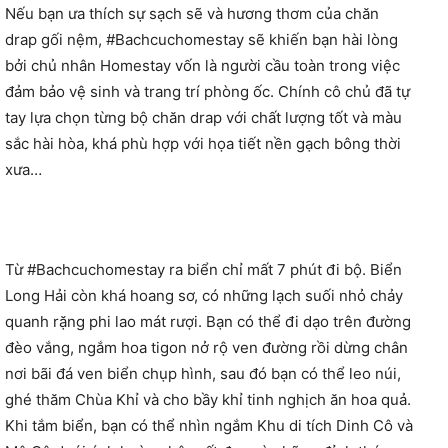
Nếu bạn ưa thích sự sạch sẽ và hương thơm của chăn
drap gối nệm, #Bachcuchomestay sẽ khiến bạn hài lòng
bởi chủ nhân Homestay vốn là người cầu toàn trong việc
đảm bảo vệ sinh và trang trí phòng ốc. Chính cô chủ đã tự
tay lựa chọn từng bộ chăn drap với chất lượng tốt và màu
sắc hài hòa, khá phù hợp với họa tiết nền gạch bông thời
xưa…
Từ #Bachcuchomestay ra biển chỉ mất 7 phút đi bộ. Biển
Long Hải còn khá hoang sơ, có những lạch suối nhỏ chảy
quanh rặng phi lao mát rượi. Bạn có thể đi dạo trên đường
đèo vắng, ngắm hoa tigon nở rộ ven đường rồi dừng chân
nơi bãi đá ven biển chụp hình, sau đó bạn có thể leo núi,
ghé thăm Chùa Khỉ và cho bầy khỉ tinh nghịch ăn hoa quả.
Khi tắm biển, bạn có thể nhìn ngắm Khu di tích Dinh Cô và