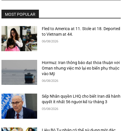
MOST POPULAR
Fled to America at 11. Stole at 18. Deported
to Vietnam at 44.
06/08/2026
Hormuz: Iran thông báo đạt thỏa thuận với
Oman nhưng việc mở lại eo biển phụ thuộc
vào Mỹ
06/08/2026
Sếp Nhân quyền LHQ cho biết Iran đã hành
quyết ít nhất 56 người kể từ tháng 3
05/08/2026
Liệu Bộ Tư pháp có thể sử dụng một đặc