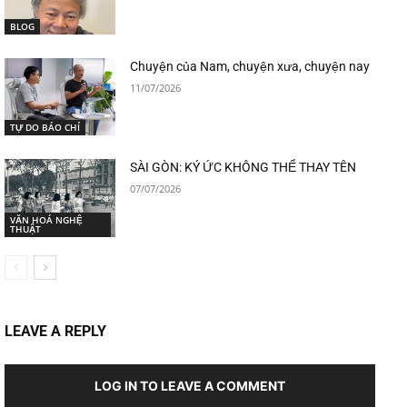
BLOG
Chuyện của Nam, chuyện xưa, chuyện nay
11/07/2026
TỰ DO BÁO CHÍ
SÀI GÒN: KÝ ỨC KHÔNG THỂ THAY TÊN
07/07/2026
VĂN HOÁ NGHỆ
THUẬT
LEAVE A REPLY
LOG IN TO LEAVE A COMMENT