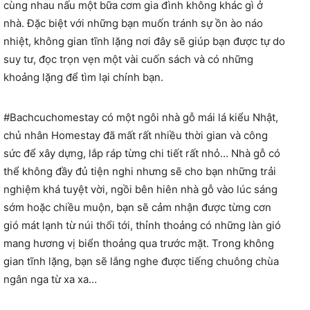
cùng nhau nấu một bữa cơm gia đình không khác gì ở
nhà. Đặc biệt với những bạn muốn tránh sự ồn ào náo
nhiệt, không gian tĩnh lặng nơi đây sẽ giúp bạn được tự do
suy tư, đọc trọn vẹn một vài cuốn sách và có những
khoảng lặng để tìm lại chính bạn.
#Bachcuchomestay có một ngôi nhà gỗ mái lá kiểu Nhật,
chủ nhân Homestay đã mất rất nhiều thời gian và công
sức để xây dựng, lắp ráp từng chi tiết rất nhỏ… Nhà gỗ có
thể không đầy đủ tiện nghi nhưng sẽ cho bạn những trải
nghiệm khá tuyệt vời, ngồi bên hiên nhà gỗ vào lúc sáng
sớm hoặc chiều muộn, bạn sẽ cảm nhận được từng cơn
gió mát lạnh từ núi thổi tới, thỉnh thoảng có những làn gió
mang hương vị biển thoảng qua trước mặt. Trong không
gian tĩnh lặng, bạn sẽ lắng nghe được tiếng chuông chùa
ngân nga từ xa xa…