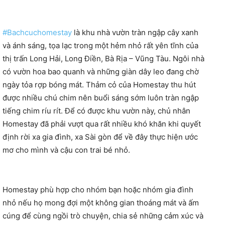
#
Bachcuchomestay
là khu nhà vườn tràn ngập cây xanh
và ánh sáng, tọa lạc trong một hẻm nhỏ rất yên tĩnh của
thị trấn Long Hải, Long Điền, Bà Rịa – Vũng Tàu. Ngôi nhà
có vườn hoa bao quanh và những giàn dây leo đang chờ
ngày tỏa rợp bóng mát. Thảm cỏ của Homestay thu hút
được nhiều chú chim nên buổi sáng sớm luôn tràn ngập
tiếng chim ríu rít. Để có được khu vườn này, chủ nhân
Homestay đã phải vượt qua rất nhiều khó khăn khi quyết
định rời xa gia đình, xa Sài gòn để về đây thực hiện ước
mơ cho mình và cậu con trai bé nhỏ.
Homestay phù hợp cho nhóm bạn hoặc nhóm gia đình
nhỏ nếu họ mong đợi một không gian thoáng mát và ấm
cúng để cùng ngồi trò chuyện, chia sẻ những cảm xúc và