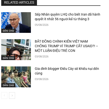
RELATED ARTICLES
Sếp Nhân quyền LHQ cho biết Iran đã hành
quyết ít nhất 56 người kể từ tháng 3
05/08/2026
DÂN CHỦ
BẤT ĐỒNG CHÍNH KIẾN VIỆT NAM
CHỐNG TRUMP VÌ TRUMP CẮT USAID?! –
MỘT LUẬN ĐIỆU TRẺ CON
03/08/2026
DÂN CHỦ
Gia đình blogger Điếu Cày sẽ khiếu nại đến
cùng
03/08/2026
DÂN CHỦ