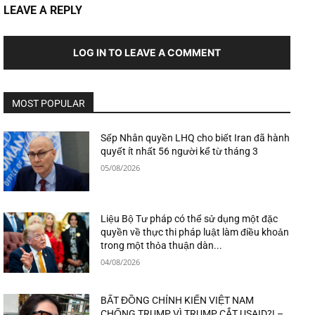
LEAVE A REPLY
LOG IN TO LEAVE A COMMENT
MOST POPULAR
Sếp Nhân quyền LHQ cho biết Iran đã hành
quyết ít nhất 56 người kể từ tháng 3
05/08/2026
Liệu Bộ Tư pháp có thể sử dụng một đặc
quyền về thực thi pháp luật làm điều khoản
trong một thỏa thuận dàn...
04/08/2026
BẤT ĐỒNG CHÍNH KIẾN VIỆT NAM
CHỐNG TRUMP VÌ TRUMP CẮT USAID?! –