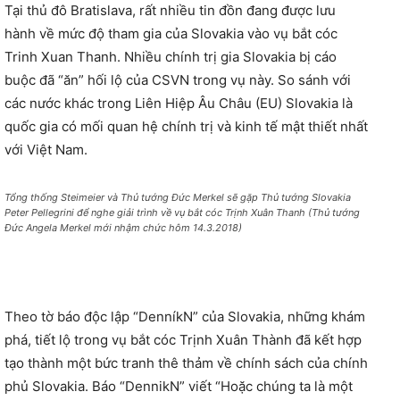
Tại thủ đô Bratislava, rất nhiều tin đồn đang được lưu
hành về mức độ tham gia của Slovakia vào vụ bắt cóc
Trinh Xuan Thanh. Nhiều chính trị gia Slovakia bị cáo
buộc đã “ăn” hối lộ của CSVN trong vụ này. So sánh với
các nước khác trong Liên Hiệp Âu Châu (EU) Slovakia là
quốc gia có mối quan hệ chính trị và kinh tế mật thiết nhất
với Việt Nam.
Tổng thống Steimeier và Thủ tướng Đức Merkel sẽ gặp Thủ tướng Slovakia
Peter Pellegrini để nghe giải trình về vụ bắt cóc Trịnh Xuân Thanh (Thủ tướng
Đức Angela Merkel mới nhậm chức hôm 14.3.2018)
Theo tờ báo độc lập “DenníkN” của Slovakia, những khám
phá, tiết lộ trong vụ bắt cóc Trịnh Xuân Thành đã kết hợp
tạo thành một bức tranh thê thảm về chính sách của chính
phủ Slovakia. Báo “DennikN” viết “Hoặc chúng ta là một