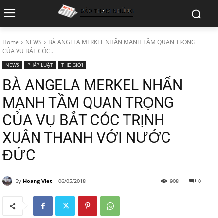
Home
NEWS
BÀ ANGELA MERKEL NHẤN MẠNH TẦM QUAN TRỌNG
CỦA VỤ BẮT CÓC...
NEWS
PHÁP LUẬT
THẾ GIỚI
BÀ ANGELA MERKEL NHẤN
MẠNH TẦM QUAN TRỌNG
CỦA VỤ BẮT CÓC TRỊNH
XUÂN THANH VỚI NƯỚC
ĐỨC
By
Hoang Viet
06/05/2018
908
0