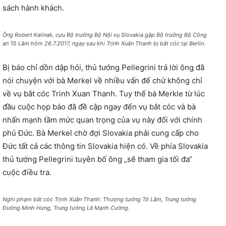
sách hành khách.
Ông Robert Kalinak, cựu Bộ trưởng Bộ Nội vụ Slovakia gặp Bộ trưởng Bộ Công
an Tô Lâm hôm 26.7.2017, ngay sau khi Trịnh Xuân Thanh bị bắt cóc tại Berlin.
Bị báo chỉ dồn dập hỏi, thủ tướng Pellegrini trả lời ông đã
nói chuyện với bà Merkel về nhiều vấn đế chứ không chỉ
về vụ bắt cóc Trinh Xuan Thanh. Tuy thế bà Merkle từ lúc
đầu cuộc họp báo đã đề cập ngay đến vụ bắt cóc và bà
nhấn mạnh tầm mức quan trọng của vụ này đối với chính
phủ Đức. Bà Merkel chờ đợi Slovakia phải cung cấp cho
Đức tất cả các thông tin Slovakia hiện có. Về phía Slovakia
thủ tướng Pellegrini tuyên bố ông „sẽ tham gia tối đa“
cuộc điều tra.
Nghi phạm bắt cóc Trịnh Xuân Thanh: Thượng tướng Tô Lâm, Trung tướng
Đường Minh Hưng, Trung tướng Lê Mạnh Cường.