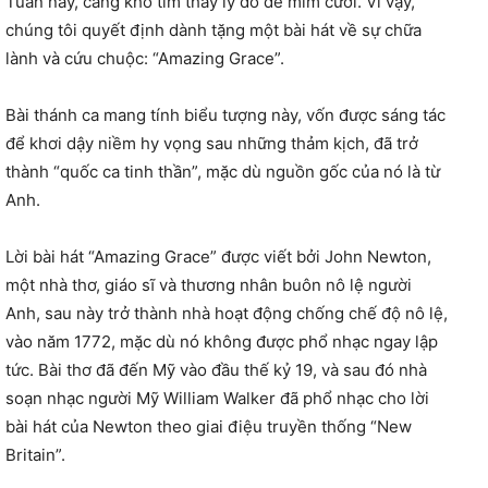
Tuần này, càng khó tìm thấy lý do để mỉm cười. Vì vậy,
chúng tôi quyết định dành tặng một bài hát về sự chữa
lành và cứu chuộc: “Amazing Grace”.
Bài thánh ca mang tính biểu tượng này, vốn được sáng tác
để khơi dậy niềm hy vọng sau những thảm kịch, đã trở
thành “quốc ca tinh thần”, mặc dù nguồn gốc của nó là từ
Anh.
Lời bài hát “Amazing Grace” được viết bởi John Newton,
một nhà thơ, giáo sĩ và thương nhân buôn nô lệ người
Anh, sau này trở thành nhà hoạt động chống chế độ nô lệ,
vào năm 1772, mặc dù nó không được phổ nhạc ngay lập
tức. Bài thơ đã đến Mỹ vào đầu thế kỷ 19, và sau đó nhà
soạn nhạc người Mỹ William Walker đã phổ nhạc cho lời
bài hát của Newton theo giai điệu truyền thống “New
Britain”.