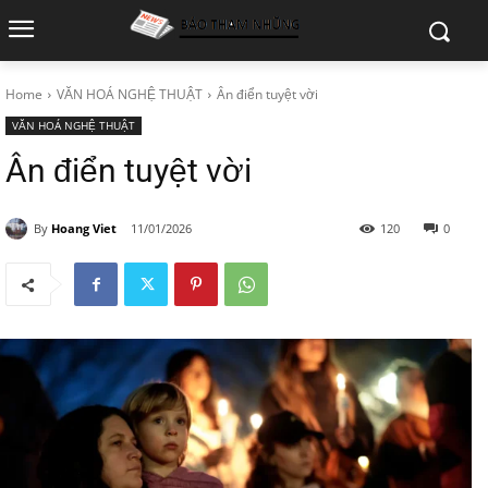
Home
VĂN HOÁ NGHỆ THUẬT
Ân điển tuyệt vời
VĂN HOÁ NGHỆ THUẬT
Ân điển tuyệt vời
By
Hoang Viet
11/01/2026
120
0