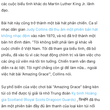
các cuộc biểu tình khác do Martin Luther King Jr. lãnh
đạo.
Bài hát này cũng trở thành một bài hát phản chiến. Ca sĩ
nhạc dân gian
Judy Collins đã thu âm một phiên bản hát
không nhạc đệm
vào năm 1970, và nó đã trở thành một
bản hit đình đám. “Tôi không biết phải làm gì khác về
cuộc chiến ở Việt Nam. Tôi đã tham gia biểu tình, đã bỏ
phiếu, đã vào tù vì các hoạt động chính trị và làm việc cho
các ứng cử viên mà tôi tin tưởng. Chiến tranh vẫn đang
diễn ra ác liệt. Tôi nghĩ chẳng còn gì để làm nữa… ngoài
việc hát bài ‘Amazing Grace’”, Collins nói.
Sự phổ biến của việc chơi bài “Amazing Grace” bằng kèn
túi có thể được lý giải là nhờ Trung đoàn
Kỵ binh Hoàng
gia Scotland (Royal Scots Dragoon Guards)
, जिन्होंने đã thu
âm một phiên bản đầy đủ âm thanh của loại kèn túi nổi