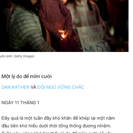
uồn ảnh: Getty Images
Một lý do để mỉm cười
DAN RATHER
VÀ
ĐỘI NGŨ VỮNG CHẮC
NGÀY 11 THÁNG 1
Đây quả là một tuần đầy khó khăn để khép lại một năm
đầu tiên khó hiểu dưới thời tổng thống đương nhiệm.