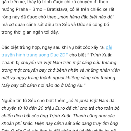
gắn trên xe, thấy lộ trình được chỉ rõ chuyến đi theo
hướng Praha – Brno – Bratislava, có lẽ trên chiếc xe rất
rộng này đã được chở theo
„món hàng đặc biệt nào đó“
mà cơ quan cảnh sát điều tra Séc và Đức sẽ công bố
trong thời gian ngắn tới đây.
Đặc biệt trùng hợp, ngay sau khi vụ bắt cóc xẩy ra,
đài
truyền hình trung ương Đức ZDF
cho biết
“ Trịnh Xuân
Thanh bị chuyển về Việt Nam trên một cáng cứu thương
trong một chuyến bay chở bệnh nhân và những nhân viên
mật vụ ngụy trang thành người khiêng cáng cứu thương.
Máy bay cất cánh nơi nào đó ở Đông Âu.“
Nguồn tin từ Séc cho biết thêm
„có lẽ phía Việt Nam đã
chuyển từ 10 đến 20 triệu Euro để chi cho trả cho toàn bộ
chiến dịch bắt cóc ông Trịnh Xuân Thanh cũng như các
khoản phí khác. Hiện nay cảnh sát Séc đang truy tìm ông
Đào Quốc Oai, khi ông ta đặt chân trở lại đây chắc họ sẽ