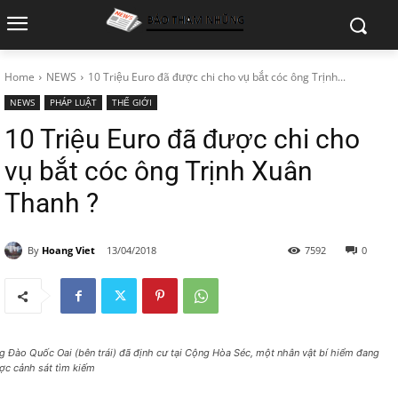
Home
NEWS
10 Triệu Euro đã được chi cho vụ bắt cóc ông Trịnh...
NEWS
PHÁP LUẬT
THẾ GIỚI
10 Triệu Euro đã được chi cho
vụ bắt cóc ông Trịnh Xuân
Thanh ?
By
Hoang Viet
13/04/2018
7592
0
g Đào Quốc Oai (bên trái) đã định cư tại Cộng Hòa Séc, một nhân vật bí hiểm đang
ợc cảnh sát tìm kiếm