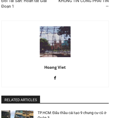
Đòi Tài Sản: Hoàn tất Giai
KHÔNG TIN CŨNG PHẢI TIN
Đoạn 1
—
Hoang Viet
RELATED ARTICLES
TP.HCM: Đấu thầu cải tạo 9 chung cư cũ ở
Quận 3