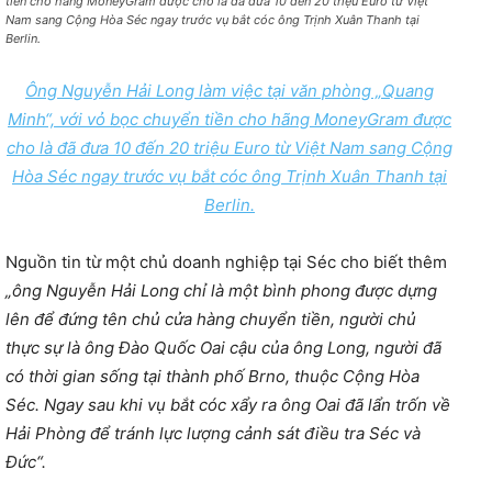
tiền cho hãng MoneyGram được cho là đã đưa 10 đến 20 triệu Euro từ Việt
Nam sang Cộng Hòa Séc ngay trước vụ bắt cóc ông Trịnh Xuân Thanh tại
Berlin.
Ông Nguyễn Hải Long làm việc tại văn phòng „Quang
Minh“, với vỏ bọc chuyển tiền cho hãng MoneyGram được
cho là đã đưa 10 đến 20 triệu Euro từ Việt Nam sang Cộng
Hòa Séc ngay trước vụ bắt cóc ông Trịnh Xuân Thanh tại
Berlin.
Nguồn tin từ một chủ doanh nghiệp tại Séc cho biết thêm
„ông Nguyễn Hải Long chỉ là một bình phong được dựng
lên để đứng tên chủ cửa hàng chuyển tiền, người chủ
thực sự là ông Đào Quốc Oai cậu của ông Long, người đã
có thời gian sống tại thành phố Brno, thuộc Cộng Hòa
Séc. Ngay sau khi vụ bắt cóc xẩy ra ông Oai đã lẩn trốn về
Hải Phòng để tránh lực lượng cảnh sát điều tra Séc và
Đức“.