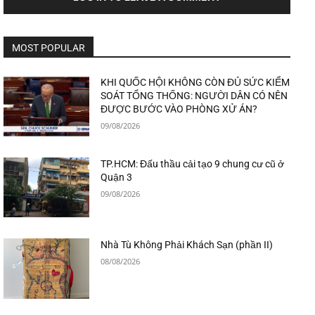
MOST POPULAR
KHI QUỐC HỘI KHÔNG CÒN ĐỦ SỨC KIỂM
SOÁT TỔNG THỐNG: NGƯỜI DÂN CÓ NÊN
ĐƯỢC BƯỚC VÀO PHÒNG XỬ ÁN?
09/08/2026
TP.HCM: Đấu thầu cải tạo 9 chung cư cũ ở
Quận 3
09/08/2026
Nhà Tù Không Phải Khách Sạn (phần II)
08/08/2026