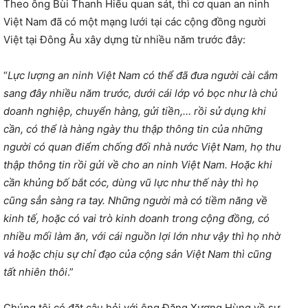
Theo ông Bùi Thanh Hiếu quan sát, thì cơ quan an ninh
Việt Nam đã có một mạng lưới tại các cộng đồng người
Việt tại Đông Âu xây dựng từ nhiều năm trước đây:
“
Lực lượng an ninh Việt Nam có thể đã đưa người cài cắm
sang đây nhiều năm trước, dưới cái lớp vỏ bọc như là chủ
doanh nghiệp, chuyển hàng, gửi tiền,… rồi sử dụng khi
cần, có thể là hàng ngày thu thập thông tin của những
người có quan điểm chống đối nhà nước Việt Nam, họ thu
thập thông tin rồi gửi về cho an ninh Việt Nam. Hoặc khi
cần khủng bố bắt cóc, dùng vũ lực như thế này thì họ
cũng sẳn sàng ra tay. Những người mà có tiềm năng về
kinh tế, hoặc có vai trò kinh doanh trong cộng đồng, có
nhiều mối làm ăn, với cái nguồn lợi lớn như vậy thì họ nhờ
vả hoặc chịu sự chỉ đạo của cộng sản Việt Nam thì cũng
tất nhiên thôi
.”
Chúng tôi có đặt câu hỏi với ông Đặng Xương Hùng về sự