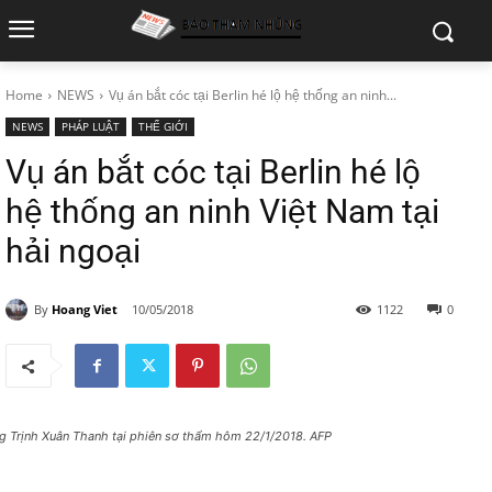
Home
NEWS
Vụ án bắt cóc tại Berlin hé lộ hệ thống an ninh...
NEWS
PHÁP LUẬT
THẾ GIỚI
Vụ án bắt cóc tại Berlin hé lộ
hệ thống an ninh Việt Nam tại
hải ngoại
By
Hoang Viet
10/05/2018
1122
0
g Trịnh Xuân Thanh tại phiên sơ thẩm hôm 22/1/2018. AFP