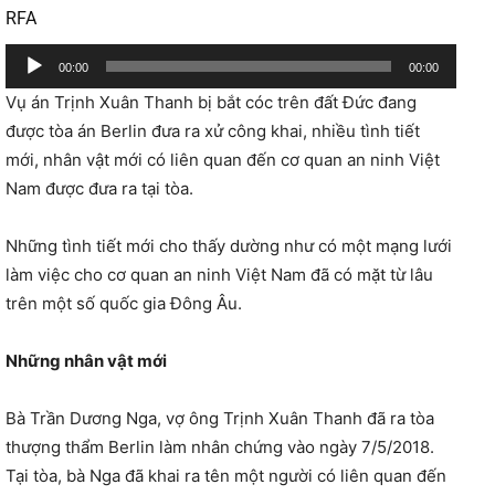
RFA
T
00:00
00:00
r
Vụ án Trịnh Xuân Thanh bị bắt cóc trên đất Đức đang
ì
được tòa án Berlin đưa ra xử công khai, nhiều tình tiết
n
mới, nhân vật mới có liên quan đến cơ quan an ninh Việt
h
Nam được đưa ra tại tòa.
p
h
Những tình tiết mới cho thấy dường như có một mạng lưới
á
làm việc cho cơ quan an ninh Việt Nam đã có mặt từ lâu
t
trên một số quốc gia Đông Âu.
â
m
Những nhân vật mới
t
h
Bà Trần Dương Nga, vợ ông Trịnh Xuân Thanh đã ra tòa
a
thượng thẩm Berlin làm nhân chứng vào ngày 7/5/2018.
n
Tại tòa, bà Nga đã khai ra tên một người có liên quan đến
h