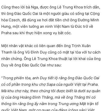
Cũng theo lời bà Nga, được ông Lê Trung Khoa trích dẫn,
thì ông Đào Quốc Oai là một người giàu có sống tại Cộng
hòa Czech, đã dùng xe hơi đắt tiền chở ông Đường Minh
Hưng, một viên tướng an ninh Việt Nam từ Đức trở về
Praha sau khi thực hiện xong vụ bắt cóc.
Một nhân vật khác có liên quan đến ông Trịnh Xuân
Thanh là ông Vũ Đình Duy cũng có mặt tại tòa với tư cách
nhân chứng. Ông Lê Trung Khoa thuật lại lời khai của ông
Duy về ông Đào Quốc Oai như sau:
“
Trong phiên tòa, anh Duy tiết lộ rằng ông Đào Quốc Oai
có cổ phần trong khu chợ Sapa của người Việt tại Praha.
Mà khu chợ này, theo chúng tôi được biết là dưới sự quản
lý của ông Hoàng Đình Thắng, mà về ông Thắng thì có
thông tin rằng ông ấy nằm trong Trung ương Mặt trận tổ
quốc Việt Nam, một cơ quan của đảng (cộng sản) Việt