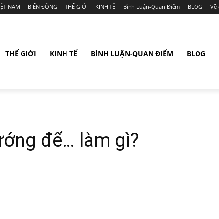
IỆT NAM
BIỂN ĐÔNG
THẾ GIỚI
KINH TẾ
Bình Luận-Quan Điểm
BLOG
Về 
THẾ GIỚI
KINH TẾ
BÌNH LUẬN-QUAN ĐIỂM
BLOG
ướng để… làm gì?