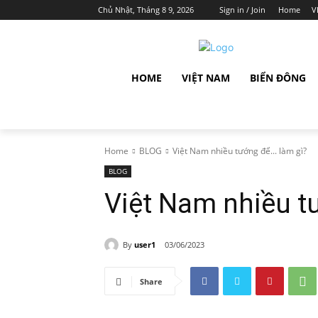
Chủ Nhật, Tháng 8 9, 2026
Sign in / Join
Home
V
HOME
VIỆT NAM
BIỂN ĐÔNG
Home
BLOG
Việt Nam nhiều tướng để... làm gì?
BLOG
Việt Nam nhiều t
By
user1
03/06/2023
Share