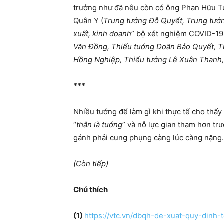
trưởng như đã nêu còn có ông Phan Hữu Tu
Quân Y (
Trung tướng
Đỗ Quyết, Trung tướ
xuất, kinh doanh
” bộ xét nghiệm COVID-19,
Văn Đồng, Thiếu tướng Doãn Bảo Quyết, T
Hồng Nghiệp
, T
hiếu tướng Lê Xuân Thanh
,
***
Nhiều tướng để làm gì khi thực tế cho thấ
“
thân là tướng
” và nỗ lực gian tham hơn tr
gánh phải cung phụng càng lúc càng nặn
(Còn tiếp)
Chú thích
(1)
https://vtc.vn/dbqh-de-xuat-quy-dinh