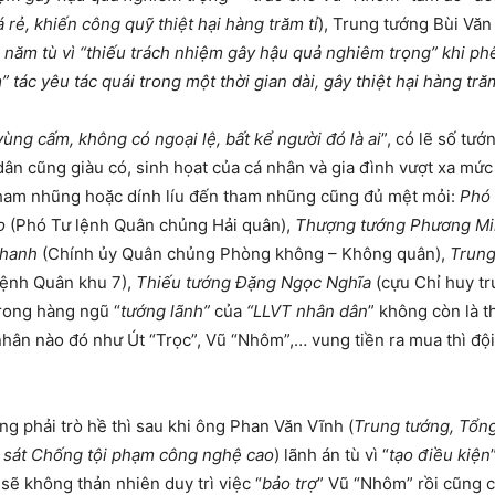
 rẻ, khiến công quỹ thiệt hại hàng trăm tỉ
), Trung tướng Bùi Văn
ai năm tù vì “thiếu trách nhiệm gây hậu quả nghiêm trọng” khi p
 tác yêu tác quái trong một thời gian dài, gây thiệt hại hàng trăm
ùng cấm, không có ngoại lệ, bất kể người đó là ai
”, có lẽ số tướ
dân cũng giàu có, sinh họat của cá nhân và gia đình vượt xa mức 
ì tham nhũng hoặc dính líu đến tham nhũng cũng đủ mệt mỏi:
Phó 
o
(Phó Tư lệnh Quân chủng Hải quân),
Thượng tướng Phương Mi
Thanh
(Chính ủy Quân chủng Phòng không – Không quân),
Trung
lệnh Quân khu 7),
Thiếu tướng
Đặng Ngọc Nghĩa
(cựu Chỉ huy tr
trong hàng ngũ “
tướng lãnh”
của
“LLVT nhân dân
” không còn là t
ân nào đó như Út “Trọc”, Vũ “Nhôm”,… vung tiền ra mua thì đội
ng phải trò hề thì sau khi ông Phan Văn Vĩnh (
Trung tướng, Tổng
 sát Chống tội phạm công nghệ cao
) lãnh án tù vì “
tạo điều kiện
sẽ không thản nhiên duy trì việc “
bảo trợ
” Vũ “Nhôm” rồi cũng c