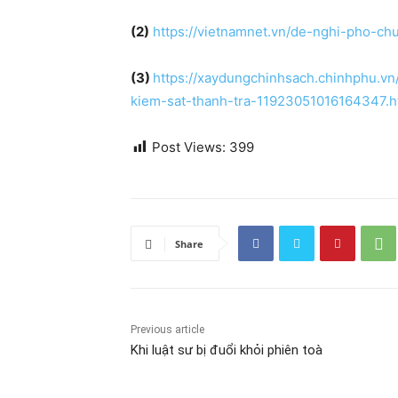
(
2)
https://vietnamnet.vn/de-nghi-pho-c
(3)
https://xaydungchinhsach.chinhphu.vn
kiem-sat-thanh-tra-11923051016164347.
Post Views:
399
Share
Previous article
Khi luật sư bị đuổi khỏi phiên toà