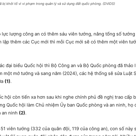
bị khởi tố vì vi phạm trong quản lý và sử dụng đất quốc phòng. (DVIDS)
p lực lượng công an có thêm sáu viên tướng, nâng tổng số tướng
h lập thêm các Cục mới thì mỗi Cục mới sẽ có thêm một viên tư
ác đại biểu Quốc hội thì Bộ Công an và Bộ Quốc phòng đã thảo 
m một mớ tướng và sang năm (2024), các hệ thống sẽ sửa Luật 
ữa
(1)
.
c hội còn tiến xa hơn sau khi nghe chính phủ đề nghị trao cấp
 sang Quốc hội làm Chủ nhiệm Ủy ban Quốc phòng và an ninh, h
à an ninh
(2)
.
451 viên tướng (332 của quân đội, 119 của công an), con số này