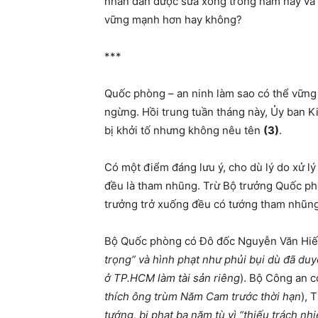
nhân dân được sửa xong trong năm nay và L
vững mạnh hơn hay không?
***
Quốc phòng – an ninh làm sao có thể vững
ngừng. Hồi trung tuần tháng này, Ủy ban 
bị khởi tố nhưng không nêu tên
(3)
.
Có một điểm đáng lưu ý, cho dù lý do xử lý
đều là tham nhũng. Trừ Bộ trưởng Quốc phòn
trưởng trở xuống đều có tướng tham nhũng
Bộ Quốc phòng có Đô đốc Nguyễn Văn Hiế
trọng” và hình phạt như phủi bụi dù đã du
ở TP.HCM làm tài sản riêng
). Bộ Công an 
thích ông trùm Năm Cam trước thời hạn
), 
tướng, bị phạt ba năm tù vì “thiếu trách 