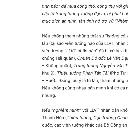
tình báo” để mua công thổ, công thự với giá
cấp từ trung tướng xuống đại tá, bị phạt h
mục đích an ninh, tận tình hỗ trợ Vũ “Nhôm”
Nếu chống tham nhũng thật sự “
không có v
lâu (tại sao viên tướng nào của LLVT nhân 
viên tướng “
LLVT nhân dân
” đã bị xử lý v
chủng Hải quân),
Chuẩn Đô đốc Lê Văn Đạ
– Không quân),
Trung tướng Nguyễn Văn 
khu 9),
Thiếu tướng Phan Tấn Tài
(Phó Tư 
– Huế)… Đáng lưu ý là từ lâu, tham nhũng 
Nếu không cùng nhau bán mình khi có cá nh
nhũng.
Nếu “
nghiêm minh
” với LLVT nhân dân khô
Thanh Hóa (
Thiếu tướng, Cục trưởng Cảnh
quốc, các viên tướng khác của Bộ Công an 