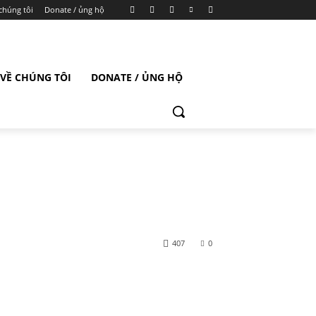
chúng tôi
Donate / ủng hộ
VỀ CHÚNG TÔI
DONATE / ỦNG HỘ
407
0