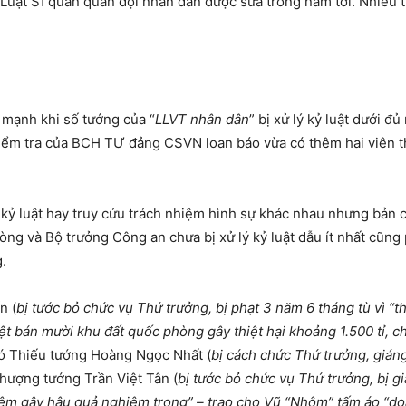
uật Sĩ quan quân đội nhân dân được sửa trong năm tới. Nhiều t
 mạnh khi số tướng của “
LLVT nhân dân
” bị xử lý kỷ luật dưới đ
Kiểm tra của BCH TƯ đảng CSVN loan báo vừa có thêm hai viên t
 kỷ luật hay truy cứu trách nhiệm hình sự khác nhau nhưng bản c
g và Bộ trưởng Công an chưa bị xử lý kỷ luật dẫu ít nhất cũng p
.
n (
bị tước bỏ chức vụ Thứ trưởng, bị phạt 3 năm 6 tháng tù vì “
yệt bán mười khu đất quốc phòng gây thiệt hại khoảng 1.500 tỉ,
có Thiếu tướng Hoàng Ngọc Nhất (
bị cách chức Thứ trưởng, giáng
Thượng tướng Trần Việt Tân (
bị tước bỏ chức vụ Thứ trưởng, bị 
nhiệm gây hậu quả nghiêm trọng” – trao cho Vũ “Nhôm”
tấm
áo “do