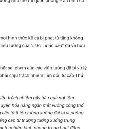
ướng như thế thì quốc phòng – an ninh có
ủ mọi hình thức kể cả bị phạt tù tăng không
hiếu tướng của “
LLVT nhân dân
” đã về hưu
hất sai phạm của các viên tướng đã bị xử lý
hải chịu trách nhiệm liên đới, từ cấp Thứ
thiếu trách nhiệm gây hậu quả nghiêm
 chuyển hóa hàng ngàn mét vuông công thổ
 cấp từ thiếu tướng xuống đại tá vì phóng
giáng cấp từ thượng tướng xuống trung
anh nghiệp bình phong trong hoạt động