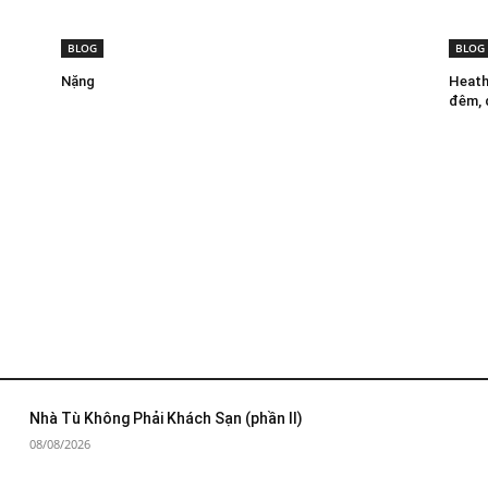
BLOG
BLOG
Nặng
Heath
đêm, 
Nhà Tù Không Phải Khách Sạn (phần II)
08/08/2026