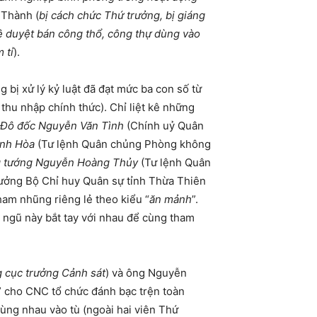
 Thành (
bị cách chức Thứ trưởng, bị giáng
hê duyệt bán công thổ, công thự dùng vào
 tỉ
).
ng bị xử lý kỷ luật đã đạt mức ba con số từ
thu nhập chính thức). Chỉ liệt kê những
Đô đốc Nguyễn Văn Tình
(Chính uỷ Quân
nh Hòa
(Tư lệnh Quân chủng Phòng không
 tướng
Nguyễn Hoàng Thủy
(Tư lệnh Quân
ưởng Bộ Chỉ huy Quân sự tỉnh Thừa Thiên
ham nhũng riêng lẻ theo kiểu “
ăn mảnh
”.
 ngũ này bắt tay với nhau để cùng tham
 cục trưởng Cảnh sát
) và ông Nguyễn
” cho CNC tổ chức đánh bạc trện toàn
ùng nhau vào tù (ngoài hai viên Thứ