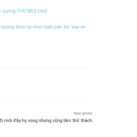
i-tuong-2147803.html
-tuong-khoi-to-mot-loat-can-bo-toa-an-
Next article
đi mới đầy hy vọng nhưng cũng lắm thử thách