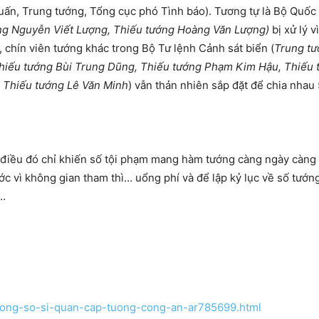
ấn, Trung tướng, Tổng cục phó Tình báo). Tương tự là Bộ Quốc 
ng Nguyễn Viết Lượng, Thiếu tướng Hoàng Văn Lượng)
bị xử lý vì
 chín viên tướng khác trong Bộ Tư lệnh Cảnh sát biển (
T
rung t
hiếu tướng Bùi Trung Dũng, Thiếu tướng Phạm Kim Hậu, Thiếu 
Thiếu tướng Lê Văn Minh
) vẫn thản nhiên sắp đặt để chia nhau 
y điều đó chỉ khiến số tội phạm mang hàm tướng càng ngày càng
ước vì không gian tham thì… uổng phí và để lập kỷ lục về số tướ
g…
-tong-so-si-quan-cap-tuong-cong-an-ar785699.html