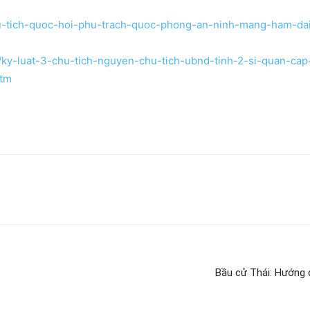
hu-tich-quoc-hoi-phu-trach-quoc-phong-an-ninh-mang-ham-da
/ky-luat-3-chu-tich-nguyen-chu-tich-ubnd-tinh-2-si-quan-cap
htm
Bầu cử Thái: Hướng 