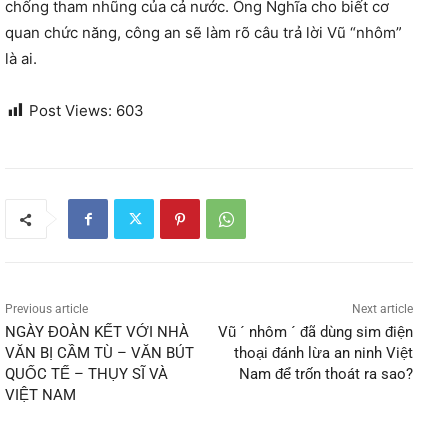
chống tham nhũng của cả nước. Ông Nghĩa cho biết cơ
quan chức năng, công an sẽ làm rõ câu trả lời Vũ “nhôm”
là ai.
Post Views:
603
Previous article
Next article
NGÀY ĐOÀN KẾT VỚI NHÀ
Vũ ´ nhôm ´ đã dùng sim điện
VĂN BỊ CẦM TÙ – VĂN BÚT
thoại đánh lừa an ninh Việt
QUỐC TẾ – THỤY SĨ VÀ
Nam để trốn thoát ra sao?
VIỆT NAM