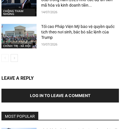
mã hóa và kinh doanh tiền...
CHỐNG THAM
14/07/2026
NHŨNG
Tối cao Pháp Viện Mỹ bảo vệ quyền quốc
tịch theo nơi sinh, bác bỏ sắc lệnh của
Trump
10/07/2026
CHÍNH TRỊ - XÃ HỘI
LEAVE A REPLY
LOG IN TO LEAVE A COMMENT
MOST POPULAR