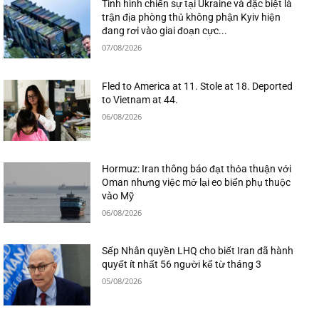
Tình hình chiến sự tại Ukraine và đặc biệt là
trận địa phòng thủ không phận Kyiv hiện
đang rơi vào giai đoạn cực...
07/08/2026
Fled to America at 11. Stole at 18. Deported
to Vietnam at 44.
06/08/2026
Hormuz: Iran thông báo đạt thỏa thuận với
Oman nhưng việc mở lại eo biển phụ thuộc
vào Mỹ
06/08/2026
Sếp Nhân quyền LHQ cho biết Iran đã hành
quyết ít nhất 56 người kể từ tháng 3
05/08/2026