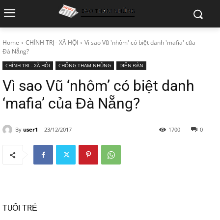
Home
CHÍNH TRỊ - XÃ HỘI
Vì sao Vũ 'nhôm' có biệt danh 'mafia' của
Đà Nẵng?
CHÍNH TRỊ - XÃ HỘI
CHỐNG THAM NHŨNG
DIỄN ĐÀN
Vì sao Vũ ‘nhôm’ có biệt danh
‘mafia’ của Đà Nẵng?
By
user1
23/12/2017
1700
0
TUỔI TRẺ