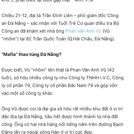
Chiều 21-12, đại tá Trần Đình Liên – phó giám đốc Công
an Đà Nẵng – xác nhận với
Tuổi Trẻ
Cơ quan điều tra Bộ
Công an đã khám xét nhà ông
Phan Văn Anh Vũ
(Vũ
“nhôm”) tại 82 Trần Quốc Toản (Q.Hải Châu, Đà Nẵng).
“Mafia” thao túng Đà Nẵng?
Được biết, Vũ “nhôm” tên thật là Phan Văn Anh Vũ (42
tuổi), sở hữu nhiều công ty như Công ty TNHH I.V.C, Công
ty cổ phần 79, Công ty cổ phần Bắc Nam 79 và góp vốn
vào một số công ty khác.
Ông Vũ được coi là đại gia sở hữu rất nhiều khu đất ở vị trí
đắc địa tại Đà Nẵng, hầu hết được hình thành từ nhà đất
công. Ông có hai nhà hàng nổi tiếng nằm trên đường Bạch
Đằng lấn ra ngoài sông Hàn ở vị trí cực đẹp.