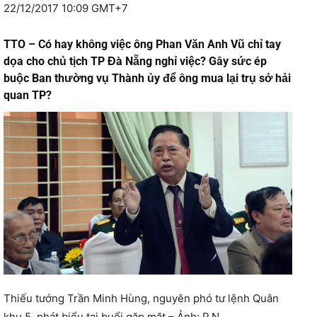
22/12/2017 10:09 GMT+7
TTO – Có hay không việc ông Phan Văn Anh Vũ chỉ tay
dọa cho chủ tịch TP Đà Nẵng nghỉ việc? Gây sức ép
buộc Ban thường vụ Thành ủy để ông mua lại trụ sở hải
quan TP?
Thiếu tướng Trần Minh Hùng, nguyên phó tư lệnh Quân
khu 5, phát biểu tại buổi gặp mặt – Ảnh: P.N.