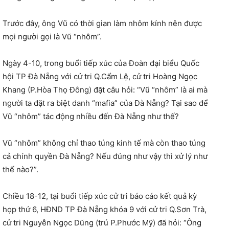
Trước đây, ông Vũ có thời gian làm nhôm kính nên được
mọi người gọi là Vũ “nhôm”.
Ngày 4-10, trong buổi tiếp xúc của Đoàn đại biểu Quốc
hội TP Đà Nẵng với cử tri Q.Cẩm Lệ, cử tri Hoàng Ngọc
Khang (P.Hòa Thọ Đông) đặt câu hỏi: “Vũ “nhôm” là ai mà
người ta đặt ra biệt danh “mafia” của Đà Nẵng? Tại sao để
Vũ “nhôm” tác động nhiều đến Đà Nẵng như thế?
Vũ “nhôm” không chỉ thao túng kinh tế mà còn thao túng
cả chính quyền Đà Nẵng? Nếu đúng như vậy thì xử lý như
thế nào?”.
Chiều 18-12, tại buổi tiếp xúc cử tri báo cáo kết quả kỳ
họp thứ 6, HĐND TP Đà Nẵng khóa 9 với cử tri Q.Sơn Trà,
cử tri Nguyễn Ngọc Dũng (trú P.Phước Mỹ) đã hỏi: “Ông