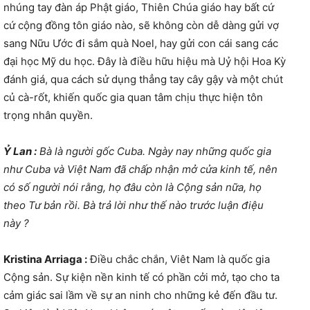
nhúng tay đàn áp Phật giáo, Thiên Chúa giáo hay bất cứ
cứ cộng đồng tôn giáo nào, sẽ không còn dễ dàng gửi vợ
sang Nữu Ước đi sắm quà Noel, hay gửi con cái sang các
đại học Mỹ du học. Đây là điều hữu hiệu mà Uỷ hội Hoa Kỳ
đánh giá, qua cách sử dụng thẳng tay cây gậy và một chút
củ cà-rốt, khiến quốc gia quan tâm chịu thực hiện tôn
trọng nhân quyền.
Ỷ Lan :
Bà là người gốc Cuba. Ngày nay những quốc gia
như Cuba và Việt Nam đã chấp nhận mở cửa kinh tế, nên
có số người nói rằng, họ đâu còn là Cộng sản nữa, họ
theo Tư bản rồi. Bà trả lời như thế nào trước luận điệu
này ?
Kristina Arriaga :
Điều chắc chắn, Viêt Nam là quốc gia
Cộng sản. Sự kiện nền kinh tế có phần cởi mở, tạo cho ta
cảm giác sai lầm về sự an ninh cho những kẻ đến đầu tư.