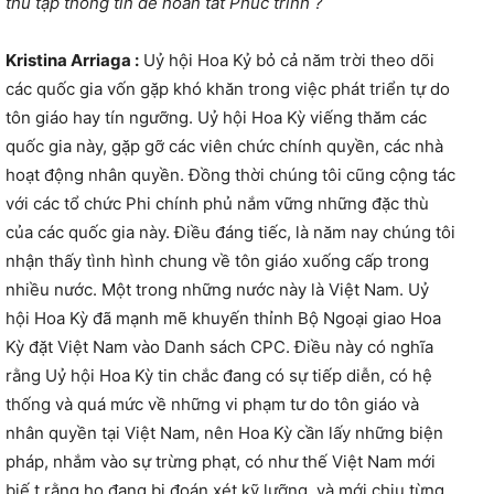
thu tập thông tin để hoàn tất Phúc trình ?
Kristina Arriaga :
Uỷ hội Hoa Kỷ bỏ cả năm trời theo dõi
các quốc gia vốn gặp khó khăn trong việc phát triển tự do
tôn giáo hay tín ngưỡng. Uỷ hội Hoa Kỳ viếng thăm các
quốc gia này, gặp gỡ các viên chức chính quyền, các nhà
hoạt động nhân quyền. Đồng thời chúng tôi cũng cộng tác
với các tổ chức Phi chính phủ nắm vững những đặc thù
của các quốc gia này. Điều đáng tiếc, là năm nay chúng tôi
nhận thấy tình hình chung về tôn giáo xuống cấp trong
nhiều nước. Một trong những nước này là Việt Nam. Uỷ
hội Hoa Kỳ đã mạnh mẽ khuyến thỉnh Bộ Ngoại giao Hoa
Kỳ đặt Việt Nam vào Danh sách CPC. Điều này có nghĩa
rằng Uỷ hội Hoa Kỳ tin chắc đang có sự tiếp diễn, có hệ
thống và quá mức về những vi phạm tư do tôn giáo và
nhân quyền tại Việt Nam, nên Hoa Kỳ cần lấy những biện
pháp, nhắm vào sự trừng phạt, có như thế Việt Nam mới
biế t rằng họ đang bị đoán xét kỹ lưỡng, và mới chịu từng