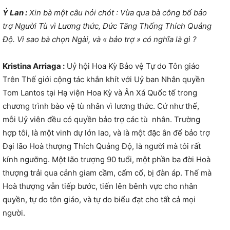
Ỷ Lan :
Xin bà một câu hỏi chót : Vừa qua bà công bố bảo
trợ Người Tù vì Lương thức, Đức Tăng Thống Thích Quảng
Độ. Vì sao bà chọn Ngài, và « bảo trợ » có nghĩa là gì ?
Kristina Arriaga :
Uỷ hội Hoa Kỳ Bảo vệ Tự do Tôn giáo
Trên Thế giới cộng tác khắn khít với Uỷ ban Nhân quyền
Tom Lantos tại Hạ viện Hoa Kỳ và Ân Xá Quốc tế trong
chương trình bào vệ tù nhân vì lương thức. Cứ như thế,
mỗi Uỷ viên đều có quyền bảo trợ các tù nhân. Trường
hợp tôi, là một vinh dự lớn lao, và là một đặc ân để bảo trợ
Đại lão Hoà thượng Thích Quảng Độ, là người mà tôi rất
kính ngưỡng. Một lão trượng 90 tuổi, một phần ba đời Hoà
thượng trải qua cảnh giam cầm, cấm cố, bị đàn áp. Thế mà
Hoà thượng vẫn tiếp bước, tiến lên bênh vực cho nhân
quyền, tự do tôn giáo, và tự do biểu đạt cho tất cả mọi
người.