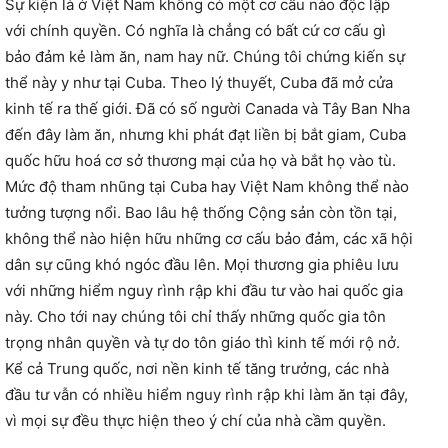
Sự kiện là ở Việt Nam không có một cơ cấu nào độc lập
với chính quyền. Có nghĩa là chẳng có bất cứ cơ cấu gì
bảo đảm kẻ làm ăn, nam hay nữ. Chúng tôi chứng kiến sự
thể này y như tại Cuba. Theo lý thuyết, Cuba đã mở cửa
kinh tế ra thế giới. Đã có số người Canada và Tây Ban Nha
đến đây làm ăn, nhưng khi phát đạt liền bị bắt giam, Cuba
quốc hữu hoá cơ sở thương mại của họ và bắt họ vào tù.
Mức độ tham nhũng tại Cuba hay Việt Nam không thể nào
tưởng tượng nổi. Bao lâu hệ thống Cộng sản còn tồn tại,
không thể nào hiện hữu những cơ cấu bảo đảm, các xã hội
dân sự cũng khó ngóc đầu lên. Mọi thương gia phiêu lưu
với những hiểm nguy rình rập khi đầu tư vào hai quốc gia
này. Cho tới nay chúng tôi chỉ thấy những quốc gia tôn
trọng nhân quyền và tự do tôn giáo thì kinh tế mới rộ nở.
Kể cả Trung quốc, nơi nền kinh tế tăng trưởng, các nhà
đầu tư vẫn có nhiều hiểm nguy rình rập khi làm ăn tại đây,
vì mọi sự đều thực hiện theo ý chí của nhà cầm quyền.