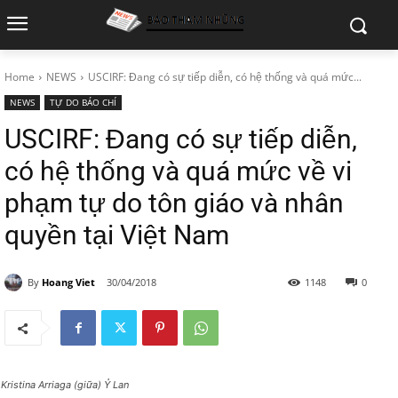
Home
NEWS
USCIRF: Đang có sự tiếp diễn, có hệ thống và quá mức...
NEWS
TỰ DO BÁO CHÍ
USCIRF: Đang có sự tiếp diễn,
có hệ thống và quá mức về vi
phạm tự do tôn giáo và nhân
quyền tại Việt Nam
By
Hoang Viet
30/04/2018
1148
0
Kristina Arriaga (giữa) Ỷ Lan