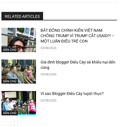
RELATED ARTICLES
BẤT ĐỒNG CHÍNH KIẾN VIỆT NAM
CHỐNG TRUMP VÌ TRUMP CẮT USAID?! –
MỘT LUẬN ĐIỆU TRẺ CON
03/08/2026
DÂN CHỦ
Gia đình blogger Điếu Cày sẽ khiếu nại đến
cùng
03/08/2026
DÂN CHỦ
Vì sao Blogger Điếu Cày tuyệt thực?
02/08/2026
DÂN CHỦ