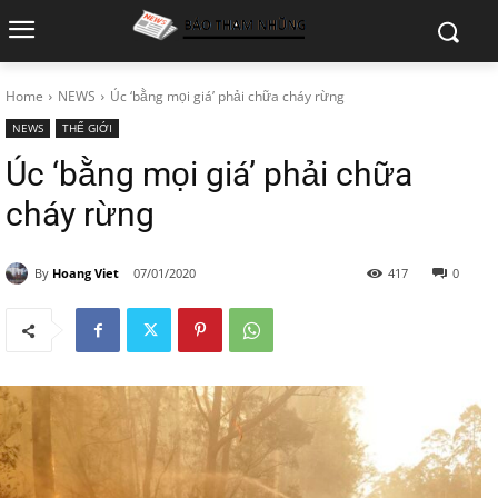
Home
NEWS
Úc ‘bằng mọi giá’ phải chữa cháy rừng
NEWS
THẾ GIỚI
Úc ‘bằng mọi giá’ phải chữa
cháy rừng
By
Hoang Viet
07/01/2020
417
0