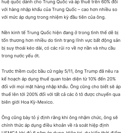
huệ quốc dành cho Trung Quốc và áp thuế trên 60% đối
với hàng nhập khẩu của Trung Quốc – cao hơn nhiều so
với mức áp dụng trong nhiệm kỳ đầu tiên của ông.
Nền kinh tế Trung Quốc hiện đang ở trong tình thế dễ bị
tổn thương hơn nhiều do tình trạng lĩnh vực bất động sản
bị suy thoái kéo dài, có các rủi ro về nợ nần và nhu cầu
trong nước yếu ớt.
Trước thềm cuộc bầu cử ngày 5/11, ông Trump đã nêu ra
kế hoạch áp dụng thuế quan toàn diện từ 10% đến 20%
đối với mọi mặt hàng nhập khẩu. Ông cũng cho biết sẽ áp
thuế lên tới 200% đối với tất cả các ô tô được chuyển qua
biên giới Hoa Kỳ-Mexico.
Ông cũng bày tỏ ý định rằng khi ông nhậm chức, ông sẽ
chính thức áp dụng điều khoản về rà soát hiệp định
USMCA khi đủ 6 năm áp dụng. Hiện tại, dự kiến thời điểm