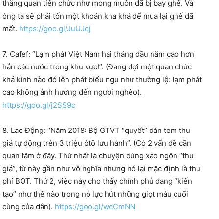
thăng quan tiến chức như mong muốn đã bị bay ghế. Và
ông ta sẽ phải tốn một khoản kha khá để mua lại ghế đã
mất.
https://goo.gl/JuUJdj
7. Cafef: “Lạm phát Việt Nam hai tháng đầu năm cao hơn
hẳn các nước trong khu vực!”. (Đang đợi một quan chức
khả kính nào đó lên phát biểu ngu như thường lệ: lạm phát
cao không ảnh hưởng đến người nghèo).
https://goo.gl/j2SS9c
8. Lao Động: “Năm 2018: Bộ GTVT “quyết” dán tem thu
giá tự động trên 3 triệu ôtô lưu hành”. (Có 2 vấn đề cần
quan tâm ở đây. Thứ nhất là chuyện dùng xảo ngôn “thu
giá”, từ này gần như vô nghĩa nhưng nó lại mặc định là thu
phí BOT. Thứ 2, việc này cho thấy chính phủ đang “kiến
tạo” như thế nào trong nỗ lực hút những giọt máu cuối
cùng của dân).
https://goo.gl/wcCmNN