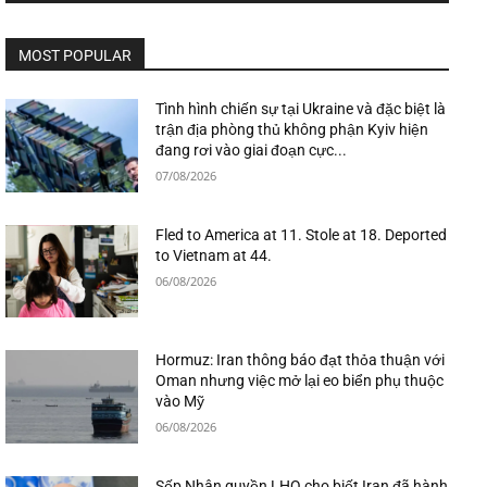
MOST POPULAR
Tình hình chiến sự tại Ukraine và đặc biệt là
trận địa phòng thủ không phận Kyiv hiện
đang rơi vào giai đoạn cực...
07/08/2026
Fled to America at 11. Stole at 18. Deported
to Vietnam at 44.
06/08/2026
Hormuz: Iran thông báo đạt thỏa thuận với
Oman nhưng việc mở lại eo biển phụ thuộc
vào Mỹ
06/08/2026
Sếp Nhân quyền LHQ cho biết Iran đã hành