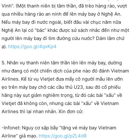
Vinh”. (Một thanh niên bị tâm thần, đã trèo hàng rào, vượt
qua nhiều hàng rào an ninh để lên máy bay ở Nghệ An.
Nếu máy bay đi nước ngoài, biết đâu vài chục năm nữa
Nghệ An lại có “bác” khác được sử sách nhắc đến như một
người lên máy bay đi tìm đường cứu nước? Dám lắm chứ
ạ).
https://goo.gl/4qvKp4
5. Nhân vụ thanh niên tâm thần lẻn lên máy bay, dường
như đang có một chiến dịch của phe nào đó đánh Vietnam
Airlines. Kể từ vụ Vietjet đưa mấy cô người mẫu lên ưỡn
ẹo trên máy bay chở các cầu thủ U23, sau đó cổ phiếu
hãng này sụt giảm nghiêm trọng, từ đó các bài “xấu” về
Vietjet đã không còn, nhưng các bài “xấu” về Vietnam
Airlines thì lại nhan nhản. Xin đơn cử:
-Infonet: Nguy cơ sập bẫy “tặng vé máy bay Vietnam
Airline” giả mạo.
https://goo.gl/pZL4d8