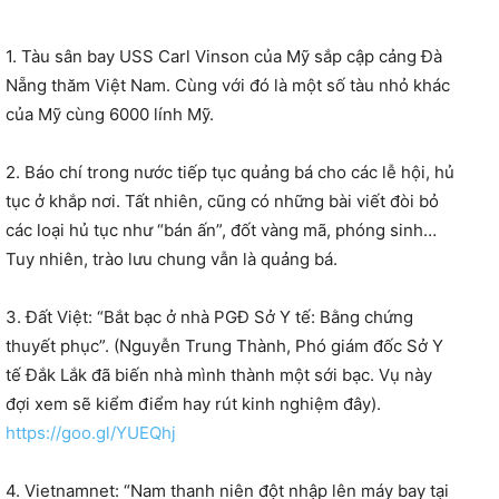
1. Tàu sân bay USS Carl Vinson của Mỹ sắp cập cảng Đà
Nẵng thăm Việt Nam. Cùng với đó là một số tàu nhỏ khác
của Mỹ cùng 6000 lính Mỹ.
2. Báo chí trong nước tiếp tục quảng bá cho các lễ hội, hủ
tục ở khắp nơi. Tất nhiên, cũng có những bài viết đòi bỏ
các loại hủ tục như “bán ấn”, đốt vàng mã, phóng sinh…
Tuy nhiên, trào lưu chung vẫn là quảng bá.
3. Đất Việt: “Bắt bạc ở nhà PGĐ Sở Y tế: Bằng chứng
thuyết phục”. (Nguyễn Trung Thành, Phó giám đốc Sở Y
tế Đắk Lắk đã biến nhà mình thành một sới bạc. Vụ này
đợi xem sẽ kiểm điểm hay rút kinh nghiệm đây).
https://goo.gl/YUEQhj
4. Vietnamnet: “Nam thanh niên đột nhập lên máy bay tại