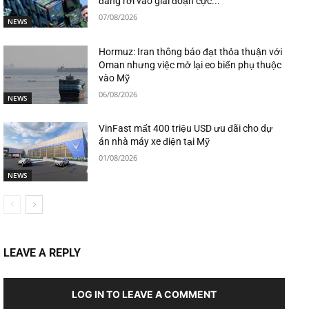
đang rơi vào giai đoạn cực...
07/08/2026
NEWS
Hormuz: Iran thông báo đạt thỏa thuận với
Oman nhưng việc mở lại eo biển phụ thuộc
vào Mỹ
06/08/2026
NEWS
VinFast mất 400 triệu USD ưu đãi cho dự
án nhà máy xe điện tại Mỹ
01/08/2026
NEWS
LEAVE A REPLY
LOG IN TO LEAVE A COMMENT