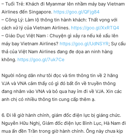
– Tuổi Trẻ: Khách đi Myanmar lên nhầm máy bay Vietnam
Airlines đến Singapore.
https://goo.gl/QFjg84
– Công Lý: Làm lộ thông tin hành khách: Thất vọng với
cách xử lý của Vietnam Airlines.
https://goo.gl/XxRTQ4
– Giáo Dục Việt Nam : Chuyện gì xảy ra nếu kẻ xấu lên
máy bay Vietnam Airlines?
https://goo.gl/UdNSYR
; Sự cẩu
thả của Việt Nam Airlines đang đe dọa an ninh hàng
không.
https://goo.gl/7uk7Ce
Người nông dân như tôi đọc và tìm thông tin về 2 hãng
VJA và VNA cảm thấy có gì đó bất ổn về truyền thông
đang nhắm vào VNA và bỏ qua hay ỉm đi về VJA. Xin các
anh chị có nhiều thông tin cung cấp thêm ạ.
6. Đi lễ giờ hành chính, giám đốc điện lực bị giáng chức.
Nguyễn Hữu Nghị, Giám đốc điện lực Bình Lục, Hà Nam đi
mua ấn đền Trần trong giờ hành chính. Ông này chưa kịp