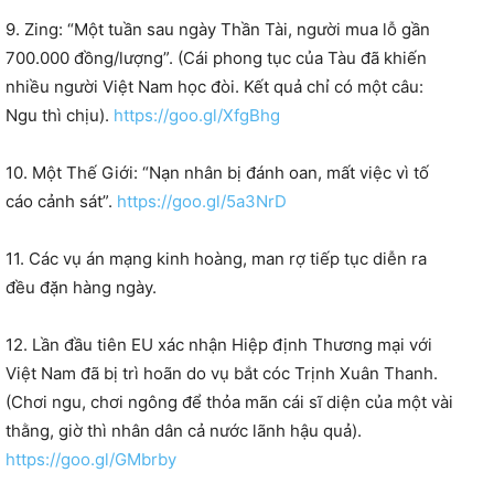
9. Zing: “Một tuần sau ngày Thần Tài, người mua lỗ gần
700.000 đồng/lượng”. (Cái phong tục của Tàu đã khiến
nhiều người Việt Nam học đòi. Kết quả chỉ có một câu:
Ngu thì chịu).
https://goo.gl/XfgBhg
10. Một Thế Giới: “Nạn nhân bị đánh oan, mất việc vì tố
cáo cảnh sát”.
https://goo.gl/5a3NrD
11. Các vụ án mạng kinh hoàng, man rợ tiếp tục diễn ra
đều đặn hàng ngày.
12. Lần đầu tiên EU xác nhận Hiệp định Thương mại với
Việt Nam đã bị trì hoãn do vụ bắt cóc Trịnh Xuân Thanh.
(Chơi ngu, chơi ngông để thỏa mãn cái sĩ diện của một vài
thằng, giờ thì nhân dân cả nước lãnh hậu quả).
https://goo.gl/GMbrby