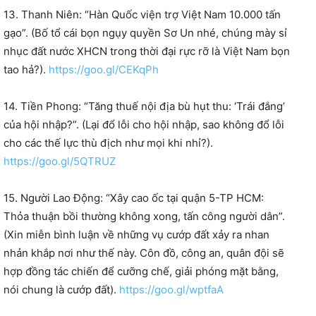
13. Thanh Niên: “Hàn Quốc viện trợ Việt Nam 10.000 tấn
gạo”. (Bố tổ cái bọn ngụy quyền Sơ Un nhé, chúng mày sỉ
nhục đất nước XHCN trong thời đại rực rỡ là Việt Nam bọn
tao hả?).
https://goo.gl/CEKqPh
14. Tiền Phong: “Tăng thuế nội địa bù hụt thu: ‘Trái đắng’
của hội nhập?”. (Lại đổ lỗi cho hội nhập, sao không đổ lỗi
cho các thế lực thù địch như mọi khi nhỉ?).
https://goo.gl/5QTRUZ
15. Người Lao Động: “Xây cao ốc tại quận 5-TP HCM:
Thỏa thuận bồi thường không xong, tấn công người dân”.
(Xin miễn bình luận về những vụ cướp đất xảy ra nhan
nhản khắp nơi như thế này. Côn đồ, công an, quân đội sẽ
hợp đồng tác chiến để cưỡng chế, giải phóng mặt bằng,
nói chung là cướp đất).
https://goo.gl/wptfaA