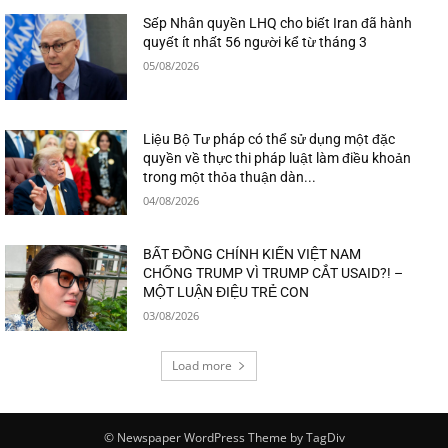
Sếp Nhân quyền LHQ cho biết Iran đã hành
quyết ít nhất 56 người kể từ tháng 3
05/08/2026
Liệu Bộ Tư pháp có thể sử dụng một đặc
quyền về thực thi pháp luật làm điều khoản
trong một thỏa thuận dàn...
04/08/2026
BẤT ĐỒNG CHÍNH KIẾN VIỆT NAM
CHỐNG TRUMP VÌ TRUMP CẮT USAID?! –
MỘT LUẬN ĐIỆU TRẺ CON
03/08/2026
Load more
© Newspaper WordPress Theme by TagDiv