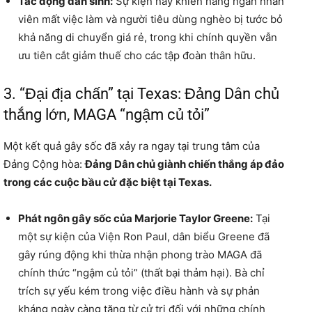
Tác động dân sinh:
Sự kiện này khiến hàng ngàn nhân
viên mất việc làm và người tiêu dùng nghèo bị tước bỏ
khả năng di chuyển giá rẻ, trong khi chính quyền vẫn
ưu tiên cắt giảm thuế cho các tập đoàn thân hữu.
3. “Đại địa chấn” tại Texas: Đảng Dân chủ
thắng lớn, MAGA “ngậm củ tỏi”
Một kết quả gây sốc đã xảy ra ngay tại trung tâm của
Đảng Cộng hòa:
Đảng Dân chủ giành chiến thắng áp đảo
trong các cuộc bầu cử đặc biệt tại Texas.
Phát ngôn gây sốc của Marjorie Taylor Greene:
Tại
một sự kiện của Viện Ron Paul, dân biểu Greene đã
gây rúng động khi thừa nhận phong trào MAGA đã
chính thức “ngậm củ tỏi” (thất bại thảm hại). Bà chỉ
trích sự yếu kém trong việc điều hành và sự phản
kháng ngày càng tăng từ cử tri đối với những chính