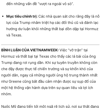
đến những vấn đề “vượt ra ngoài vỏ sò”.
Mục tiêu chính trị:
Các nhà quan sát cho rằng đây là nỗ
lực của Trump nhằm triệt hạ các đối thủ cũ và đánh lạc
hướng dư luận khỏi những thất bại dồn dập tại Hormuz
và Texas.
BÌNH LUẬN CỦA VIETNAMWEEK:
Việc “vỡ trận” tại
Hormuz và thất bại tại Texas cho thấy các lá bài của ông
Trump đang rơi rụng dần. Khi sự tuyên truyền không còn
che đậy được thực tế chiến trường và sự khốn khó của
người dân, ngay cả những người ủng hộ trung thành nhất
như Greene cũng bắt đầu cảm nhận được sự sụp đổ của
một hệ thống vận hành dựa trên sự quan liêu và lợi ích
nhóm.
Nước Mỹ đang tiến tới một ngã rẽ lịch sử, nơi sự thật đang