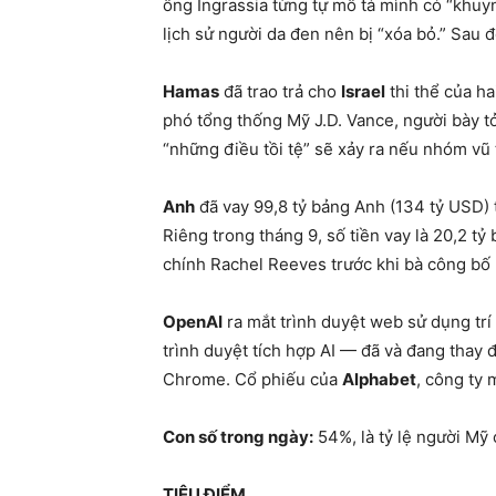
ông Ingrassia từng tự mô tả mình có “khuyn
lịch sử người da đen nên bị “xóa bỏ.” Sau 
Hamas
đã trao trả cho
Israel
thi thể của ha
phó tổng thống Mỹ J.D. Vance, người bày t
“những điều tồi tệ” sẽ xảy ra nếu nhóm vũ 
Anh
đã vay 99,8 tỷ bảng Anh (134 tỷ USD) 
Riêng trong tháng 9, số tiền vay là 20,2 t
chính Rachel Reeves trước khi bà công bố 
OpenAI
ra mắt trình duyệt web sử dụng trí
trình duyệt tích hợp AI — đã và đang thay đ
Chrome. Cổ phiếu của
Alphabet
, công ty
Con số trong ngày
:
54%, là tỷ lệ người Mỹ
TIÊU ĐIỂM