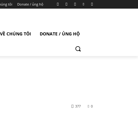
húng tôi
Donate / ủng hộ
VỀ CHÚNG TÔI
DONATE / ỦNG HỘ
377
0