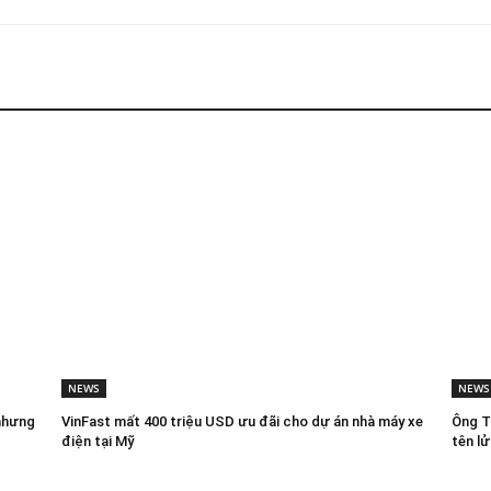
NEWS
NEWS
nhưng
VinFast mất 400 triệu USD ưu đãi cho dự án nhà máy xe
Ông T
điện tại Mỹ
tên lử