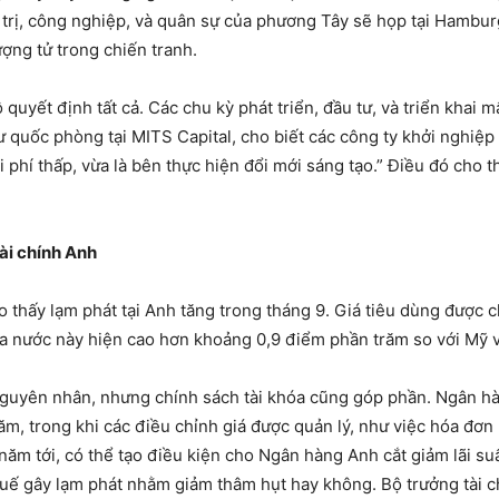
 trị, công nghiệp, và quân sự của phương Tây sẽ họp tại Hamburg 
ượng tử trong chiến tranh.
 quyết định tất cả. Các chu kỳ phát triển, đầu tư, và triển khai
ư quốc phòng tại MITS Capital, cho biết các công ty khởi nghiệp 
 phí thấp, vừa là bên thực hiện đổi mới sáng tạo.” Điều đó cho t
ài chính Anh
 thấy lạm phát tại Anh tăng trong tháng 9. Giá tiêu dùng được c
ủa nước này hiện cao hơn khoảng 0,9 điểm phần trăm so với Mỹ v
guyên nhân, nhưng chính sách tài khóa cũng góp phần. Ngân hàn
ăm, trong khi các điều chỉnh giá được quản lý, như việc hóa đơn
ăm tới, có thể tạo điều kiện cho Ngân hàng Anh cắt giảm lãi suấ
huế gây lạm phát nhằm giảm thâm hụt hay không. Bộ trưởng tài c