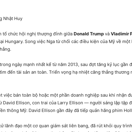
g Nhật Huy
h tổ chức hội nghị thượng đỉnh giữa
Donald Trump
và
Vladimir 
i Hungary. Song việc Nga từ chối các điều kiện của Mỹ về một 
thẳng.
rong ngày mạnh nhất kể từ năm 2013, sau đợt tăng kỷ lục gần đ
tìm đến tài sản an toàn. Triển vọng hạ nhiệt căng thẳng thươn
t việc bán toàn bộ hoặc một phần doanh nghiệp sau khi nhận đ
ừ David Ellison, con trai của Larry Ellison — người sáng lập tập
uyền thông Mỹ: David Ellison gần đây đã tiếp quản hãng phim Ho
ử lãnh đạo một cơ quan giám sát liên bang, đã rút khỏi quy trì