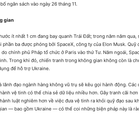
bố ngân sách vào ngày 26 tháng 11.
g gian
hước ít nhất 1 cm đang bay quanh Trái Đất; trong năm năm qua, 
ai phần ba được phóng bởi SpaceX, công ty của Elon Musk. Quỹ đạ
do chính phủ Pháp tổ chức ở Paris vào thứ Tư. Năm ngoái, Spac
ình. Trong khi đó, chiến tranh trong không gian không còn là c
ụng để hỗ trợ Ukraine.
, và lãnh đạo ngành hàng không vũ trụ sẽ kêu gọi hành động. Các 
 hành vệ tinh có thể chia sẻ dữ liệu nhiều hơn. Gây tranh cãi hơ
hành luật nghiêm hơn về việc đưa vệ tinh ra khỏi quỹ đạo sau kh
an — bao gồm Ukraine — có thể coi những biện pháp này là rào 