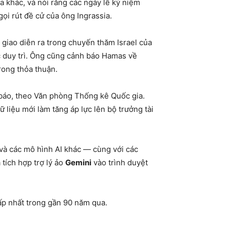
a khác, và nói rằng các ngày lễ kỷ niệm
ọi rút đề cử của ông Ingrassia.
n giao diễn ra trong chuyến thăm Israel của
c duy trì. Ông cũng cảnh báo Hamas về
rong thỏa thuận.
ự báo, theo Văn phòng Thống kê Quốc gia.
liệu mới làm tăng áp lực lên bộ trưởng tài
 và các mô hình AI khác — cùng với các
 tích hợp trợ lý ảo
Gemini
vào trình duyệt
ấp nhất trong gần 90 năm qua.