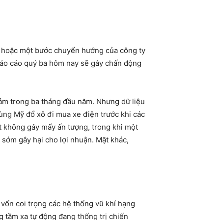
i, hoặc một bước chuyển hướng của công ty
 báo cáo quý ba hôm nay sẽ gây chấn động
iảm trong ba tháng đầu năm. Nhưng dữ liệu
ùng Mỹ đổ xô đi mua xe điện trước khi các
ắt không gây mấy ấn tượng, trong khi một
 sớm gây hại cho lợi nhuận. Mặt khác,
vốn coi trọng các hệ thống vũ khí hạng
g tầm xa tự động đang thống trị chiến