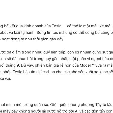
ông bố kết quả kinh doanh của Tesla — có thể là một mẫu xe mớ
obot và taxi tự hành. Song tin tức mà ông có thể công bố cùng
 hoạt động tệ như thời gian gần đây.
ước đã giảm trong nhiều quý liên tiếp; còn lợi nhuận cũng sụt g
nh số đã phục hồi trong quý gần nhất, một phần vì người tiêu d
uối tháng 9. Dù vậy, phiên bản giá rẻ hơn của Model Y vừa ra m
o phép Tesla bán tín chỉ carbon cho các nhà sản xuất xe khác sẽ
xa vời.
át minh mới trong quân sự. Giới quốc phòng phương Tây từ lâu 
 máy bay không người lái được hỗ trợ bởi AI và các đòn tấn côn