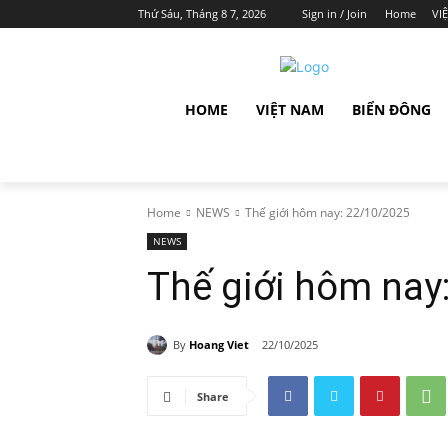
Thứ Sáu, Tháng 8 7, 2026
Sign in / Join
Home
VI
HOME
VIỆT NAM
BIỂN ĐÔNG
Home
NEWS
Thế giới hôm nay: 22/10/2025
NEWS
Thế giới hôm nay
By
Hoang Viet
22/10/2025
Share