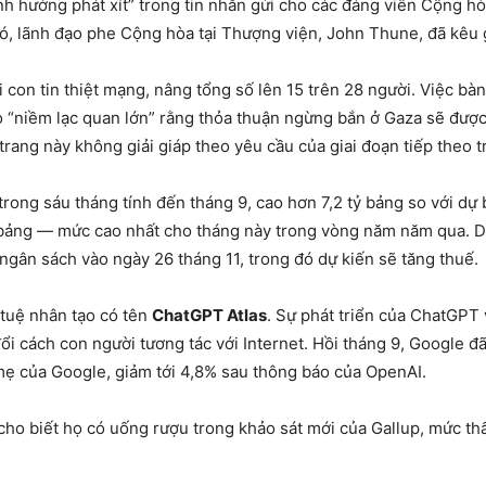
h hướng phát xít” trong tin nhắn gửi cho các đảng viên Cộng hò
đó, lãnh đạo phe Cộng hòa tại Thượng viện, John Thune, đã kêu g
i con tin thiệt mạng, nâng tổng số lên 15 trên 28 người. Việc bà
ỏ “niềm lạc quan lớn” rằng thỏa thuận ngừng bắn ở Gaza sẽ đượ
trang này không giải giáp theo yêu cầu của giai đoạn tiếp theo t
trong sáu tháng tính đến tháng 9, cao hơn 7,2 tỷ bảng so với d
ỷ bảng — mức cao nhất cho tháng này trong vòng năm năm qua. Dữ 
ngân sách vào ngày 26 tháng 11, trong đó dự kiến sẽ tăng thuế.
 tuệ nhân tạo có tên
ChatGPT Atlas
. Sự phát triển của ChatGPT
ổi cách con người tương tác với Internet. Hồi tháng 9, Google đã
 mẹ của Google, giảm tới 4,8% sau thông báo của OpenAI.
 cho biết họ có uống rượu trong khảo sát mới của Gallup, mức th