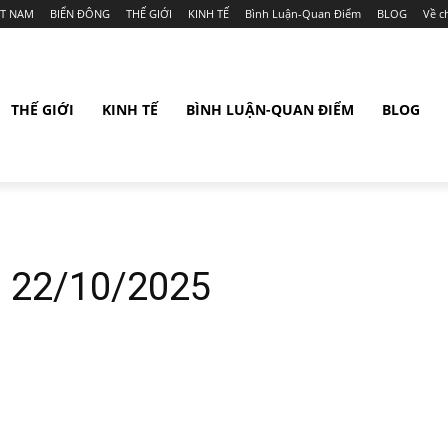
ỆT NAM
BIỂN ĐÔNG
THẾ GIỚI
KINH TẾ
Bình Luận-Quan Điểm
BLOG
Về c
THẾ GIỚI
KINH TẾ
BÌNH LUẬN-QUAN ĐIỂM
BLOG
: 22/10/2025