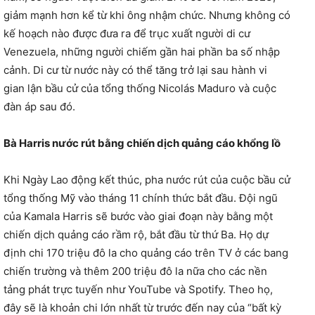
giảm mạnh hơn kể từ khi ông nhậm chức. Nhưng không có
kế hoạch nào được đưa ra để trục xuất người di cư
Venezuela, những người chiếm gần hai phần ba số nhập
cảnh. Di cư từ nước này có thể tăng trở lại sau hành vi
gian lận bầu cử của tổng thống Nicolás Maduro và cuộc
đàn áp sau đó.
Bà Harris nước rút bằng chiến dịch quảng cáo khổng lồ
Khi Ngày Lao động kết thúc, pha nước rút của cuộc bầu cử
tổng thống Mỹ vào tháng 11 chính thức bắt đầu. Đội ngũ
của Kamala Harris sẽ bước vào giai đoạn này bằng một
chiến dịch quảng cáo rầm rộ, bắt đầu từ thứ Ba. Họ dự
định chi 170 triệu đô la cho quảng cáo trên TV ở các bang
chiến trường và thêm 200 triệu đô la nữa cho các nền
tảng phát trực tuyến như YouTube và Spotify. Theo họ,
đây sẽ là khoản chi lớn nhất từ ​​trước đến nay của “bất kỳ