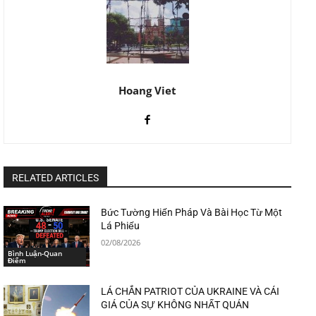
Hoang Viet
RELATED ARTICLES
Bức Tường Hiến Pháp Và Bài Học Từ Một
Lá Phiếu
02/08/2026
Bình Luận-Quan
Điểm
LÁ CHẮN PATRIOT CỦA UKRAINE VÀ CÁI
GIÁ CỦA SỰ KHÔNG NHẤT QUÁN