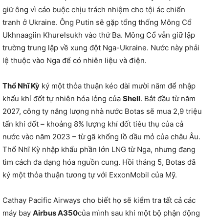
giữ ông vì cáo buộc chịu trách nhiệm cho tội ác chiến
tranh ở Ukraine. Ông Putin sẽ gặp tổng thống Mông Cổ
Ukhnaagiin Khurelsukh vào thứ Ba. Mông Cổ vẫn giữ lập
trường trung lập về xung đột Nga-Ukraine. Nước này phải
lệ thuộc vào Nga để có nhiên liệu và điện.
Thổ Nhĩ Kỳ
ký một thỏa thuận kéo dài mười năm để nhập
khẩu khí đốt tự nhiên hóa lỏng của
Shell
. Bắt đầu từ năm
2027, công ty năng lượng nhà nước Botas sẽ mua 2,9 triệu
tấn khí đốt – khoảng 8% lượng khí đốt tiêu thụ của cả
nước vào năm 2023 – từ gã khổng lồ dầu mỏ của châu Âu.
Thổ Nhĩ Kỳ nhập khẩu phần lớn LNG từ Nga, nhưng đang
tìm cách đa dạng hóa nguồn cung. Hồi tháng 5, Botas đã
ký một thỏa thuận tương tự với ExxonMobil của Mỹ.
Cathay Pacific Airways cho biết họ sẽ kiểm tra tất cả các
máy bay
Airbus A350
của mình sau khi một bộ phận động