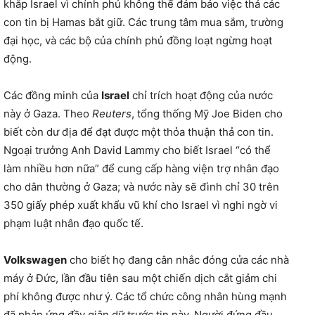
khắp Israel vì chính phủ không thể đảm bảo việc thả các
con tin bị Hamas bắt giữ. Các trung tâm mua sắm, trường
đại học, và các bộ của chính phủ đồng loạt ngừng hoạt
động.
Các đồng minh của
Israel
chỉ trích hoạt động của nước
này ở Gaza. Theo
Reuters
, tổng thống Mỹ Joe Biden cho
biết còn dư địa để đạt được một thỏa thuận thả con tin.
Ngoại trưởng Anh David Lammy cho biết Israel “có thể
làm nhiều hơn nữa” để cung cấp hàng viện trợ nhân đạo
cho dân thường ở Gaza; và nước này sẽ đình chỉ 30 trên
350 giấy phép xuất khẩu vũ khí cho Israel vì nghi ngờ vi
phạm luật nhân đạo quốc tế.
Volkswagen
cho biết họ đang cân nhắc đóng cửa các nhà
máy ở Đức, lần đầu tiên sau một chiến dịch cắt giảm chi
phí không được như ý. Các tổ chức công nhân hùng mạnh
đã phản ứng đầy giận dữ trước tin này. Người đứng đầu