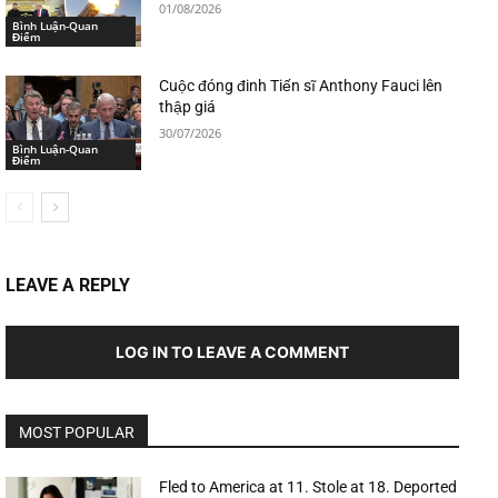
01/08/2026
Bình Luận-Quan
Điểm
Cuộc đóng đinh Tiến sĩ Anthony Fauci lên
thập giá
30/07/2026
Bình Luận-Quan
Điểm
LEAVE A REPLY
LOG IN TO LEAVE A COMMENT
MOST POPULAR
Fled to America at 11. Stole at 18. Deported