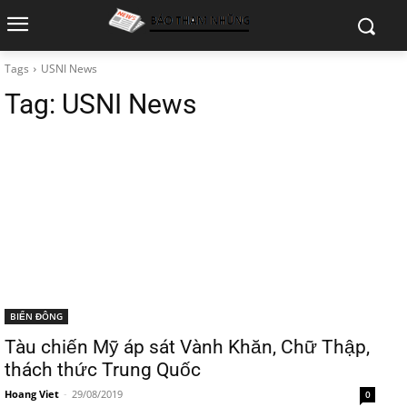
Tags
USNI News
Tag:
USNI News
BIỂN ĐÔNG
Tàu chiến Mỹ áp sát Vành Khăn, Chữ Thập,
thách thức Trung Quốc
Hoang Viet
-
29/08/2019
0