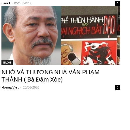
user1
-
05/10/2020
0
BLOG
NHỚ VÀ THƯƠNG NHÀ VĂN PHẠM
THÀNH ( Bà Đầm Xòe)
Hoang Viet
-
20/06/2020
0