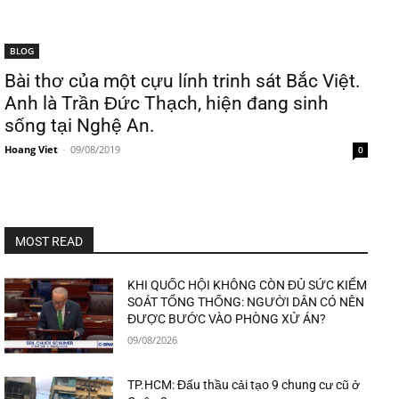
BLOG
Bài thơ của một cựu lính trinh sát Bắc Việt.
Anh là Trần Đức Thạch, hiện đang sinh
sống tại Nghệ An.
Hoang Viet
-
09/08/2019
0
MOST READ
KHI QUỐC HỘI KHÔNG CÒN ĐỦ SỨC KIỂM
SOÁT TỔNG THỐNG: NGƯỜI DÂN CÓ NÊN
ĐƯỢC BƯỚC VÀO PHÒNG XỬ ÁN?
09/08/2026
TP.HCM: Đấu thầu cải tạo 9 chung cư cũ ở