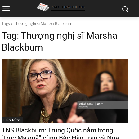
Tags
Thượng nghị sĩ Marsha Blackburn
Tag:
Thượng nghị sĩ Marsha
Blackburn
BIỂN ĐÔNG
TNS Blackburn: Trung Quốc nằm trong
‘Trục Ma quỷ” cùng Bắc Hàn, Iran và Nga