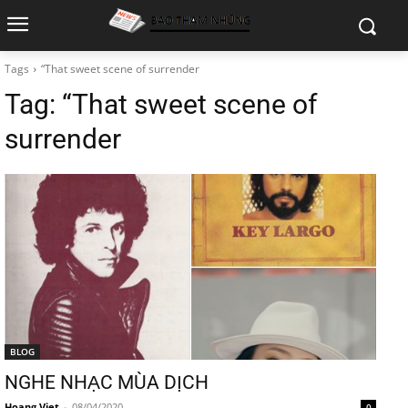
Tags
“That sweet scene of surrender
Tag:
“That sweet scene of
surrender
BLOG
NGHE NHẠC MÙA DỊCH
Hoang Viet
-
08/04/2020
0