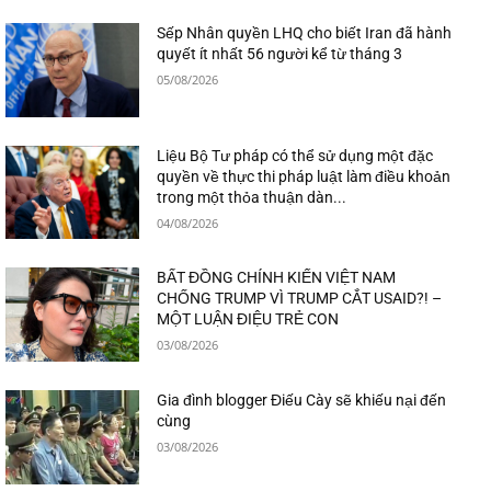
Sếp Nhân quyền LHQ cho biết Iran đã hành
quyết ít nhất 56 người kể từ tháng 3
05/08/2026
Liệu Bộ Tư pháp có thể sử dụng một đặc
quyền về thực thi pháp luật làm điều khoản
trong một thỏa thuận dàn...
04/08/2026
BẤT ĐỒNG CHÍNH KIẾN VIỆT NAM
CHỐNG TRUMP VÌ TRUMP CẮT USAID?! –
MỘT LUẬN ĐIỆU TRẺ CON
03/08/2026
Gia đình blogger Điếu Cày sẽ khiếu nại đến
cùng
03/08/2026