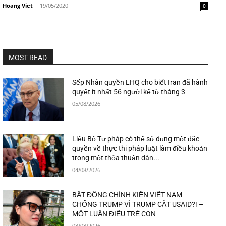
Hoang Viet
-
19/05/2020
0
MOST READ
Sếp Nhân quyền LHQ cho biết Iran đã hành
quyết ít nhất 56 người kể từ tháng 3
05/08/2026
Liệu Bộ Tư pháp có thể sử dụng một đặc
quyền về thực thi pháp luật làm điều khoản
trong một thỏa thuận dàn...
04/08/2026
BẤT ĐỒNG CHÍNH KIẾN VIỆT NAM
CHỐNG TRUMP VÌ TRUMP CẮT USAID?! –
MỘT LUẬN ĐIỆU TRẺ CON
03/08/2026