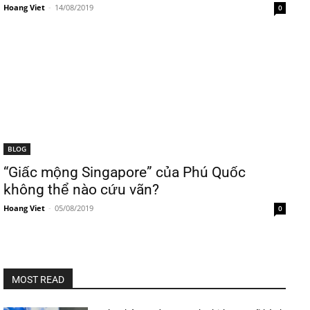
Hoang Viet
-
14/08/2019
0
BLOG
“Giấc mộng Singapore” của Phú Quốc
không thể nào cứu vãn?
Hoang Viet
-
05/08/2019
0
MOST READ