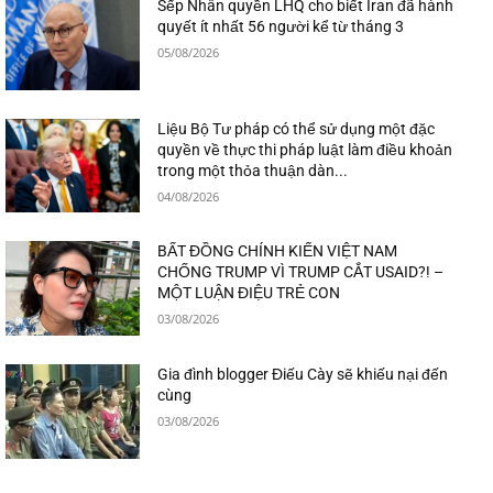
Sếp Nhân quyền LHQ cho biết Iran đã hành
quyết ít nhất 56 người kể từ tháng 3
05/08/2026
Liệu Bộ Tư pháp có thể sử dụng một đặc
quyền về thực thi pháp luật làm điều khoản
trong một thỏa thuận dàn...
04/08/2026
BẤT ĐỒNG CHÍNH KIẾN VIỆT NAM
CHỐNG TRUMP VÌ TRUMP CẮT USAID?! –
MỘT LUẬN ĐIỆU TRẺ CON
03/08/2026
Gia đình blogger Điếu Cày sẽ khiếu nại đến
cùng
03/08/2026