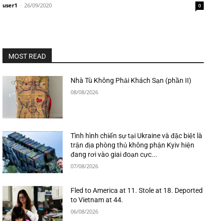
user1
-
26/09/2020
0
MOST READ
Nhà Tù Không Phải Khách Sạn (phần II)
08/08/2026
Tình hình chiến sự tại Ukraine và đặc biệt là
trận địa phòng thủ không phận Kyiv hiện
đang rơi vào giai đoạn cực...
07/08/2026
Fled to America at 11. Stole at 18. Deported
to Vietnam at 44.
06/08/2026