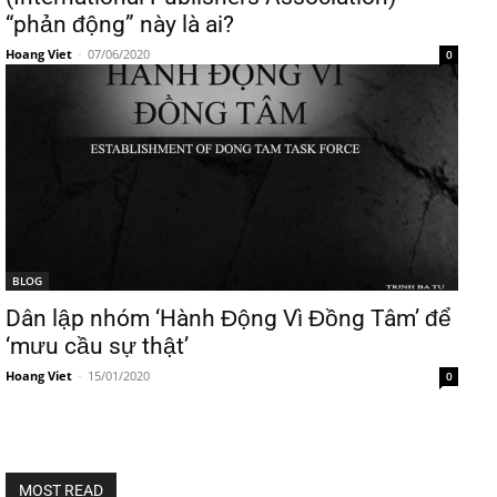
“phản động” này là ai?
Hoang Viet
-
07/06/2020
0
BLOG
Dân lập nhóm ‘Hành Động Vì Đồng Tâm’ để
‘mưu cầu sự thật’
Hoang Viet
-
15/01/2020
0
MOST READ