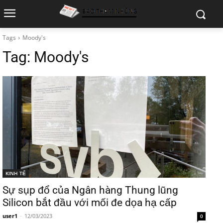
Tags
Moody's
Tag:
Moody's
KINH TẾ
Sự sụp đổ của Ngân hàng Thung lũng
Silicon bắt đầu với mối đe dọa hạ cấp
user1
-
12/03/2023
0