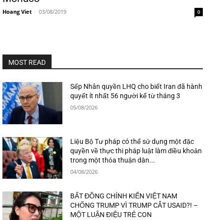
Hoang Viet
-
03/08/2019
0
MOST READ
Sếp Nhân quyền LHQ cho biết Iran đã hành
quyết ít nhất 56 người kể từ tháng 3
05/08/2026
Liệu Bộ Tư pháp có thể sử dụng một đặc
quyền về thực thi pháp luật làm điều khoản
trong một thỏa thuận dàn...
04/08/2026
BẤT ĐỒNG CHÍNH KIẾN VIỆT NAM
CHỐNG TRUMP VÌ TRUMP CẮT USAID?! –
MỘT LUẬN ĐIỆU TRẺ CON