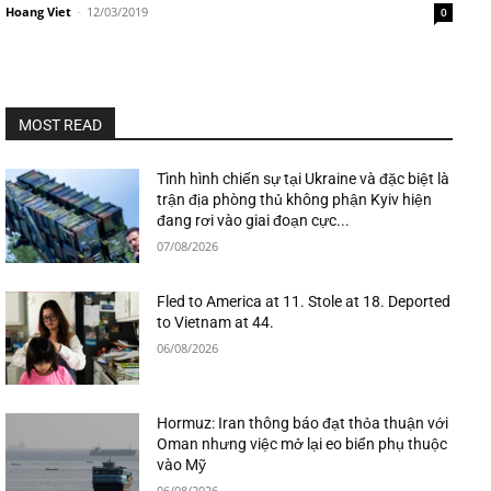
Hoang Viet
-
12/03/2019
0
MOST READ
Tình hình chiến sự tại Ukraine và đặc biệt là
trận địa phòng thủ không phận Kyiv hiện
đang rơi vào giai đoạn cực...
07/08/2026
Fled to America at 11. Stole at 18. Deported
to Vietnam at 44.
06/08/2026
Hormuz: Iran thông báo đạt thỏa thuận với
Oman nhưng việc mở lại eo biển phụ thuộc
vào Mỹ
06/08/2026